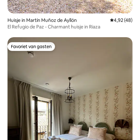
Huisje in Martín Muñoz de Ayllón
Gemiddelde be
4,92 (48)
El Refugio de Paz - Charmant huisje in Riaza
Favoriet van gasten
Favoriet van gasten