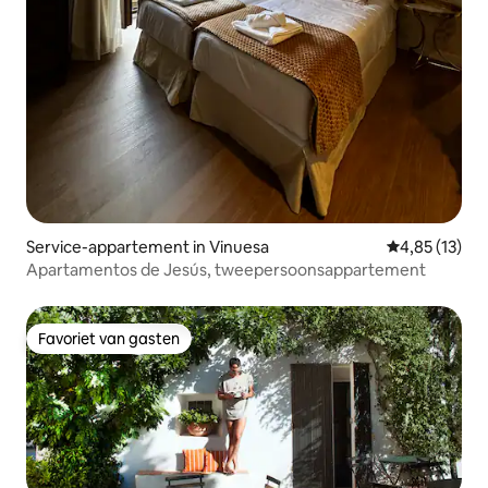
Service-appartement in Vinuesa
Gemiddelde be
4,85 (13)
Apartamentos de Jesús, tweepersoonsappartement
Favoriet van gasten
Favoriet van gasten