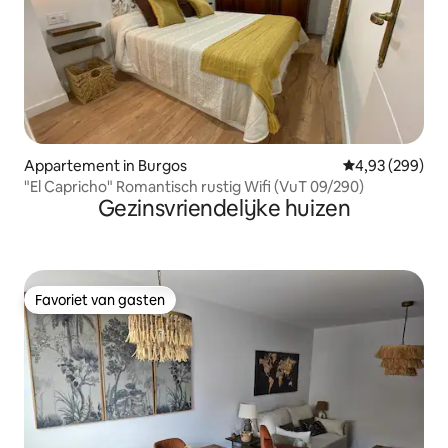
Appartement in Burgos
Gemiddelde beo
4,93 (299)
"El Capricho" Romantisch rustig Wifi (VuT 09/290)
Gezinsvriendelijke huizen
Favoriet van gasten
Favoriet van gasten