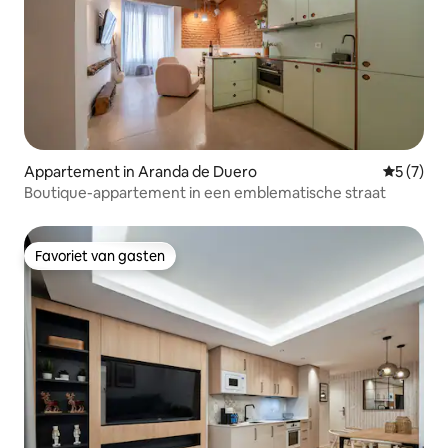
Appartement in Aranda de Duero
Gemiddeld
5 (7)
Boutique-appartement in een emblematische straat
Favoriet van gasten
Favoriet van gasten