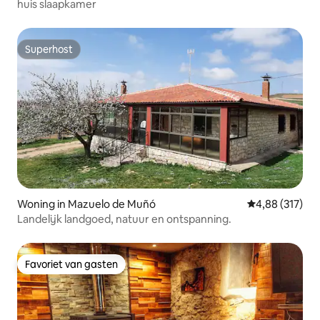
huis slaapkamer
Superhost
Superhost
Woning in Mazuelo de Muñó
Gemiddelde beo
4,88 (317)
Landelijk landgoed, natuur en ontspanning.
Favoriet van gasten
Favoriet van gasten