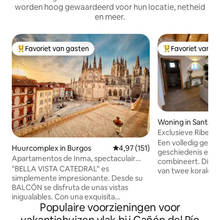
worden hoog gewaardeerd voor hun locatie, netheid
en meer.
Favoriet van gasten
Favoriet van g
Topfavoriet van gasten
Topfavoriet van 
Woning in Santa M
ercadillo
Exclusieve Ribera 
Netflix en wifi
Een volledig gere
Huurcomplex in Burgos
Gemiddelde beoordeling van 4,97
4,97 (151)
geschiedenis en m
Apartamentos de Inma, spectaculair
combineert. Dit h
appartement
"BELLA VISTA CATEDRAL" es
van twee koralen 
simplemente impresionante. Desde su
wijnmakerij die zi
BALCÓN se disfruta de unas vistas
behoudt. Gelegen in een dorp van
inigualables. Con una exquisita
slechts 70 inwoners,
Populaire voorzieningen voor
decoración conjuga comodidad y diseño
grootste luxe die er is. Uitgerust 
en una vivienda de LUJO, A ESTRENAR.
voorzieningen, gen