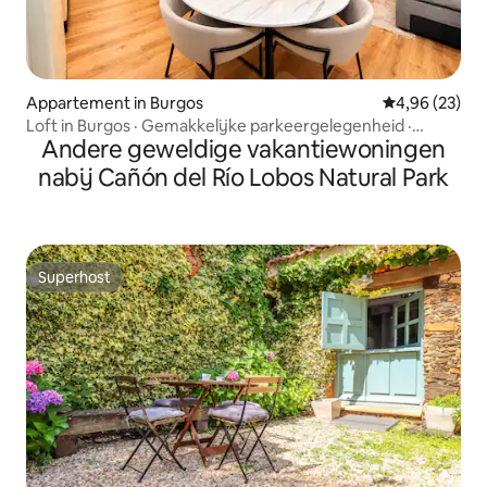
Appartement in Burgos
Gemiddelde be
4,96 (23)
Loft in Burgos · Gemakkelijke parkeergelegenheid ·
Andere geweldige vakantiewoningen
Rustig
nabij Cañón del Río Lobos Natural Park
Superhost
Superhost