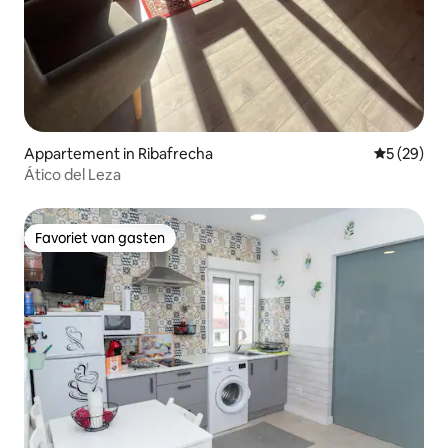
Appartement in Ribafrecha
Gemiddelde
5 (29)
Ático del Leza
Favoriet van gasten
Favoriet van gasten