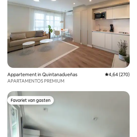
Appartement in Quintanadueñas
Gemiddelde beo
4,64 (270)
APARTAMENTOS PREMIUM
Favoriet van gasten
Favoriet van gasten