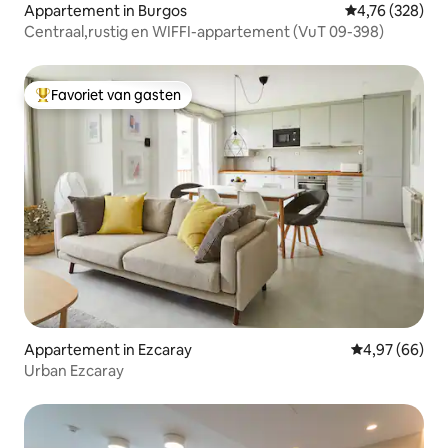
Appartement in Burgos
Gemiddelde beo
4,76 (328)
Centraal,rustig en WIFFI-appartement (VuT 09-398)
Favoriet van gasten
Topfavoriet van gasten
Appartement in Ezcaray
Gemiddelde be
4,97 (66)
Urban Ezcaray