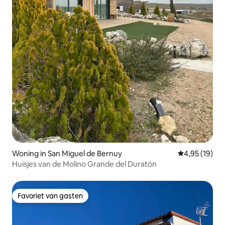
Woning in San Miguel de Bernuy
Gemiddelde be
4,95 (19)
Huisjes van de Molino Grande del Duratón
Favoriet van gasten
Favoriet van gasten