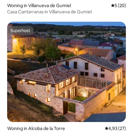
Woning in Villanueva de Gumiel
Gemiddelde
5 (20)
Casa Cantarranas in Villanueva de Gumiel
Superhost
Superhost
Woning in Alcoba de la Torre
Gemiddelde be
4,93 (27)