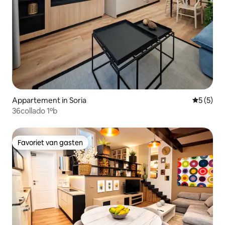
Appartement in Soria
Gemiddeld
5 (5)
36collado 1ºb
Favoriet van gasten
Favoriet van gasten