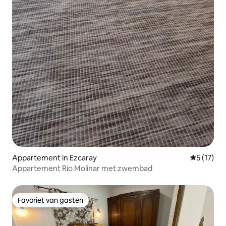
Appartement in Ezcaray
Gemiddelde
5 (17)
Appartement Río Molinar met zwembad
Favoriet van gasten
Favoriet van gasten