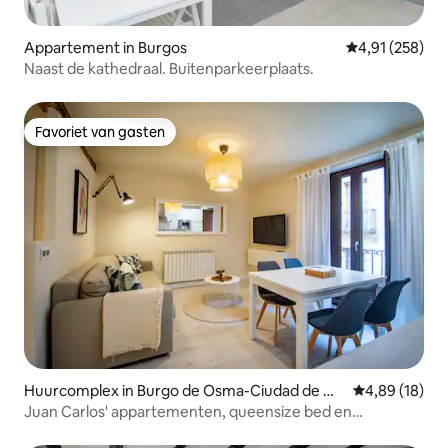
Appartement in Burgos
Gemiddelde beo
4,91 (258)
Naast de kathedraal. Buitenparkeerplaats.
Favoriet van gasten
Favoriet van gasten
Huurcomplex in Burgo de Osma-Ciudad de Os
Gemiddelde be
4,89 (18)
ma
Juan Carlos' appartementen, queensize bed en
slaapbank...