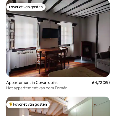
Favoriet van gasten
Favoriet van gasten
Appartement in Covarrubias
Gemiddelde be
4,72 (39)
Het appartement van oom Fernán
Favoriet van gasten
Topfavoriet van gasten