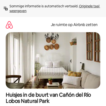
Ga
Sommige informatie is automatisch vertaald. 
Originele taal 
direct
weergeven
naar
inhoud
Je ruimte op Airbnb zetten
Huisjes in de buurt van Cañón del Río
Lobos Natural Park