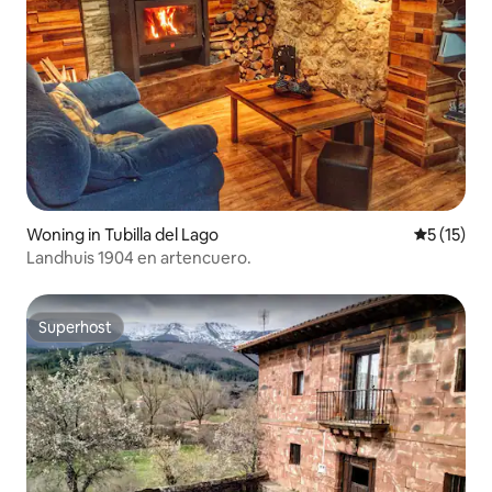
Woning in Tubilla del Lago
Gemiddelde
5 (15)
Landhuis 1904 en artencuero.
Superhost
Superhost