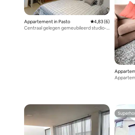
Appartement in Pasto
Gemiddelde beoordelin
4,83 (6)
Centraal gelegen gemeubileerd studio-
appartement
Appartem
Apparteme
Pasto.
Superho
Superho