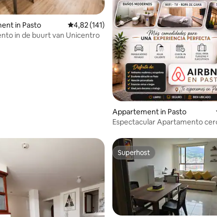
g van 4,87 uit 5, 15 recensies
ent in Pasto
Gemiddelde beoordeling van 4,82 uit 5, 141 r
4,82 (141)
to in de buurt van Unicentro
Appartement in Pasto
Espectacular Apartamento cer
Uni centro
Superhost
Superhost