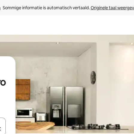
Sommige informatie is automatisch vertaald. 
Originele taal weerge
ro
een keuze met je de pijltjestoetsen omhoog en omlaag, óf door te tik