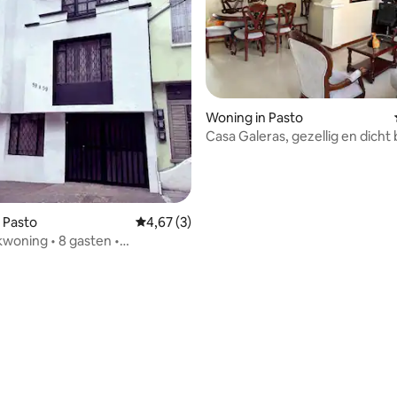
Woning in Pasto
Casa Galeras, gezellig en dicht 
centrum
 Pasto
Gemiddelde beoordeling van 4,67 uit 5, 3 r
4,67 (3)
kwoning • 8 gasten •
aats
eling van 5 uit 5, 4 recensies