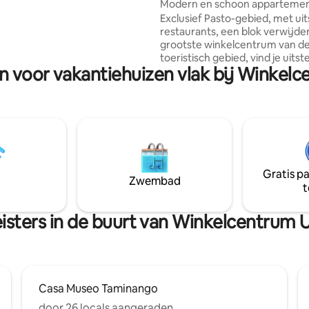
Modern en schoon appartemen
oevluchtsoord voor mensen die
en cerca a UNICENTRO
Exclusief Pasto-gebied, met ui
jn naar comfort en stijl tijdens
restaurants, een blok verwijde
jf.
grootste winkelcentrum van de
toeristisch gebied, vind je uits
n voor vakantiehuizen vlak bij Winkel
koffietentjes, en zeer dicht bij alle
appartement is voorzien van all
nodig hebt om je verblijf net zo
comfortabel te maken als je in 
huis bent! Rustige en koele ple
heeft WIFI, warm water en een 
sfeer. Indien nodig hebben we
parkeerplaats beschikbaar (alleen kleine
Gratis p
of middelgrote voertuigen)
Zwembad
t
isters in de buurt van Winkelcentrum 
Casa Museo Taminango
door 26 locals aangeraden