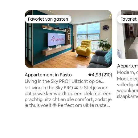
Favoriet van gasten
Favoriet
Favoriet van gasten
Favoriet
Appartem
Modern, c
Appartement in Pasto
Gemiddelde beoordeling 
4,93 (210)
apparteme
Mooi, ele
Living in the Sky PRO | Uitzicht op de
volledig 
vulkaan + parkeren
✨ Living in the Sky PRO 🌋 ✨ Stel je voor
woonkame
dat je wakker wordt op een plek met een
slaapkame
prachtig uitzicht en alle comfort, zodat je
wifi, smar
je thuis voelt 🌟 Perfect om uit te rusten,
Unicentro,
te werken of samen te zijn in Pasto 📍 🌄
klinieken en u
Prachtig uitzicht op de vulkaan Galeras ☕
van het G
Elke ochtend koffie met een uniek
de beste 
landschap 🛏️ Comfortabel bed voor een
zijn gele
diepe rust 🚗 Gratis overdekte
ideaal om