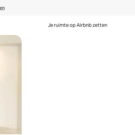
ven
Je ruimte op Airbnb zetten
ken of swipen.