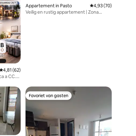
Appartement in Pasto
Gemiddelde beoordelin
4,93 (70)
Veilig en rustig appartement | Zona
ecensies
Norte, huisdiervriendelijk
Gemiddelde beoordeling van 4,81 uit 5, 62 recensies
4,81 (62)
ca a CC.
Favoriet van gasten
Favoriet van gasten