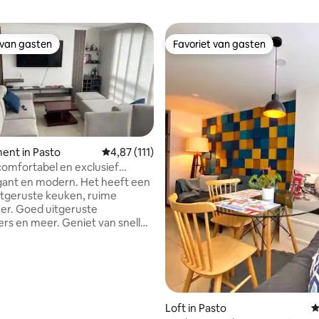
 van gasten
Favoriet van gasten
 van gasten
Favoriet van gasten
ent in Pasto
Gemiddelde beoordeling van 4,87 uit 5, 111 
4,87 (111)
omfortabel en exclusief
van 4,93 uit 5, 210 recensies
nt in Pasto
gant en modern. Het heeft een
uitgeruste keuken, ruime
r. Goed uitgeruste
rs en meer. Geniet van snelle
t-tv. 5 minuten lopen van
 dicht bij de belangrijkste
niversiteiten, en 8 minuten
EBIED ROSA van de stad, waar
gastronomie en de beste bars
gen in een centraal gebied,
Loft in Pasto
G
 de stad te verkennen. Een