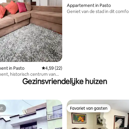
Appartement in Pasto
Geniet van de stad in dit comf
en mooie appartement
g van 4,83 uit 5, 6 recensies
ent in Pasto
Gemiddelde beoordeling van 4,59 uit 5, 22 r
4,59 (22)
nt, historisch centrum van
Gezinsvriendelijke huizen
st
Favoriet van gasten
st
Favoriet van gasten