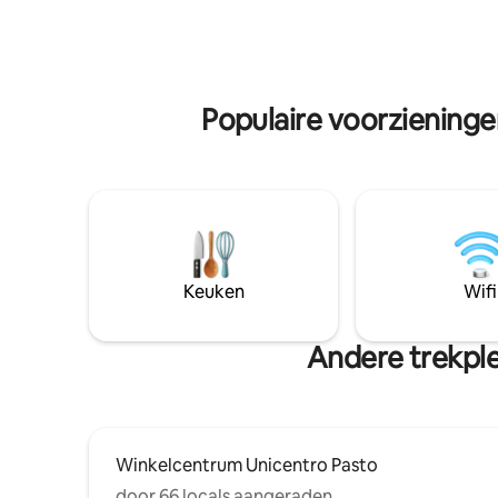
privéparkeerplaats 📸 Ruimtes
perfect t
ontworpen voor gedenkwaardige
op zoek zi
momenten 🎁 10% KORTING op je
hun verbli
volgende verblijf 👉 Reserveer nu en
beleef een unieke ervaring in Pasto ✨
Populaire voorzieninge
Keuken
Wifi
Andere trekple
Winkelcentrum Unicentro Pasto
door 66 locals aangeraden