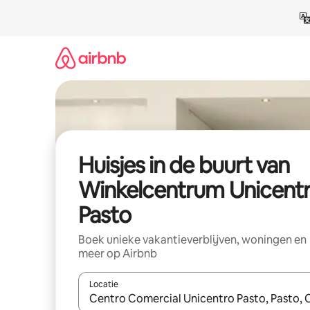
Ga
direct
naar
inhoud
Huisjes in de buurt van
Winkelcentrum Unicent
Pasto
Boek unieke vakantieverblijven, woningen en
meer op Airbnb
Locatie
Wanneer er suggesties beschikbaar zijn, maak je 