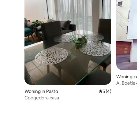
Woning in
A. Boetie
Parkeerpl
Woning in Pasto
Gemiddelde beoord
5 (4)
Coogedora casa