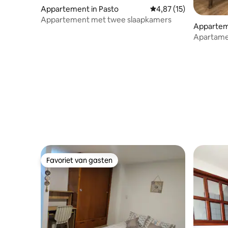
Appartement in Pasto
Gemiddelde beoordelin
4,87 (15)
Appartement met twee slaapkamers
Appartem
Apartamen
Favoriet van gasten
Favoriet van gasten