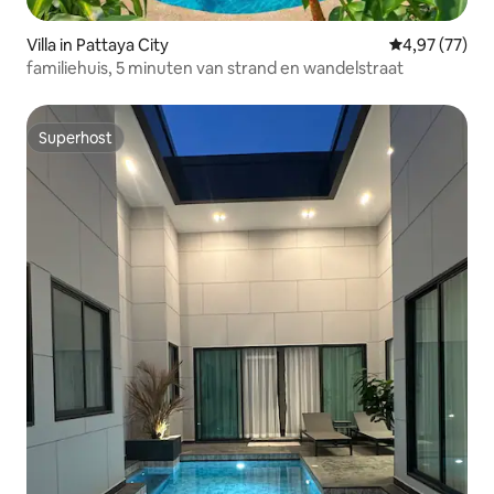
Villa in Pattaya City
Gemiddelde be
4,97 (77)
familiehuis, 5 minuten van strand en wandelstraat
Superhost
Superhost