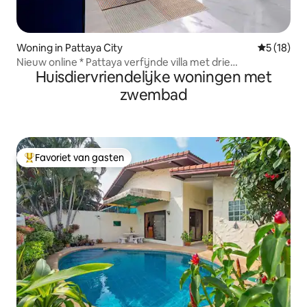
Woning in Pattaya City
Gemiddelde
5 (18)
Nieuw online * Pattaya verfijnde villa met drie
Huisdiervriendelijke woningen met
slaapkamers en drie badkamers * Geschikt voor lange en
korte verblijven
zwembad
Favoriet van gasten
Topfavoriet van gasten