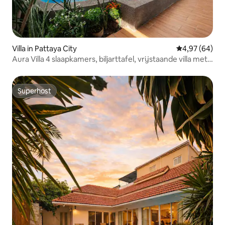
Villa in Pattaya City
Gemiddelde be
4,97 (64)
Aura Villa 4 slaapkamers, biljarttafel, vrijstaande villa met
zwembad in de buurt van Walking St.
Superhost
Superhost