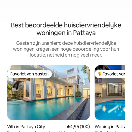
Best beoordeelde huisdiervriendelijke
woningen in Pattaya
Gasten zijn unaniem: deze huisdiervriendelijke
woningen kregen een hoge beoordeling voor hun
locatie, netheid en nog veel meer.
Favoriet van gasten
Favoriet van g
Favoriet van gasten
Topfavoriet van 
Villa in Pattaya City
Gemiddelde beoordeling van 4,95
4,95 (100)
Woning in Pattaya 