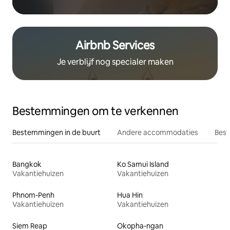
Airbnb Services
Je verblijf nog specialer maken
Bestemmingen om te verkennen
Bestemmingen in de buurt
Andere accommodaties
Best
Bangkok
Ko Samui Island
Vakantiehuizen
Vakantiehuizen
Phnom-Penh
Hua Hin
Vakantiehuizen
Vakantiehuizen
Siem Reap
Okopha-ngan