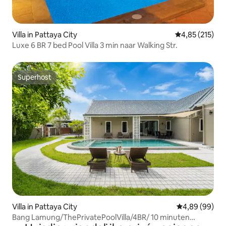
Villa in Pattaya City
Gemiddelde beo
4,85 (215)
Luxe 6 BR 7 bed Pool Villa 3 min naar Walking Str.
Superhost
Superhost
Villa in Pattaya City
Gemiddelde be
4,89 (99)
Bang Lamung/ThePrivatePoolVilla/4BR/ 10 minuten