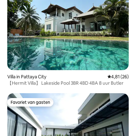
Villa in Pattaya City
Gemiddelde be
4,81 (26)
【Hermit Villa】 Lakeside Pool 3BR 4BD 4BA 8 uur Butler
Favoriet van gasten
Favoriet van gasten