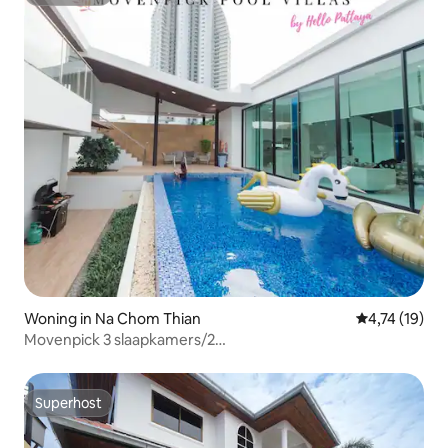
Superhost
Woning in Na Chom Thian
Gemiddelde be
4,74 (19)
Movenpick 3 slaapkamers/2
badkamers/luxe/privézwembad
Superhost
Superhost