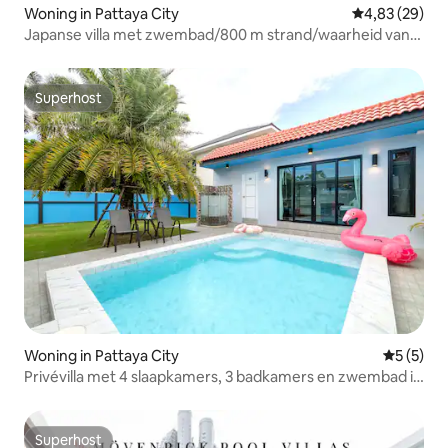
Woning in Pattaya City
Gemiddelde be
4,83 (29)
Japanse villa met zwembad/800 m strand/waarheid van
heiligdom
Superhost
Superhost
Woning in Pattaya City
Gemiddeld
5 (5)
Privévilla met 4 slaapkamers, 3 badkamers en zwembad in
Pattaya
Superhost