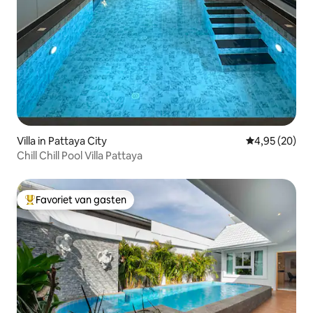
Villa in Pattaya City
Gemiddelde be
4,95 (20)
Chill Chill Pool Villa Pattaya
Favoriet van gasten
Topfavoriet van gasten