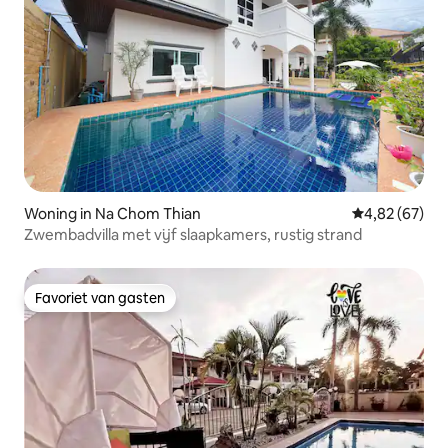
Woning in Na Chom Thian
Gemiddelde be
4,82 (67)
Zwembadvilla met vijf slaapkamers, rustig strand
Favoriet van gasten
Favoriet van gasten