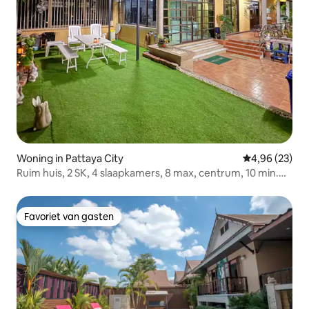
Woning in Pattaya City
Gemiddelde be
4,96 (23)
Ruim huis, 2 SK, 4 slaapkamers, 8 max, centrum, 10 min.
naar het strand
Favoriet van gasten
Favoriet van gasten