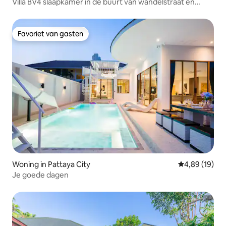
Villa BV4 slaapkamer in de buurt van wandelstraat en
strand★★★★★
Favoriet van gasten
Favoriet van gasten
Woning in Pattaya City
Gemiddelde be
4,89 (19)
Je goede dagen