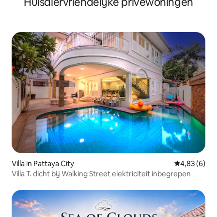
Huisdiervriendelijke privéwoningen
strand!
Villa in Pattaya City
Gemiddelde b
4,83 (6)
Villa T. dicht bij Walking Street elektriciteit inbegrepen