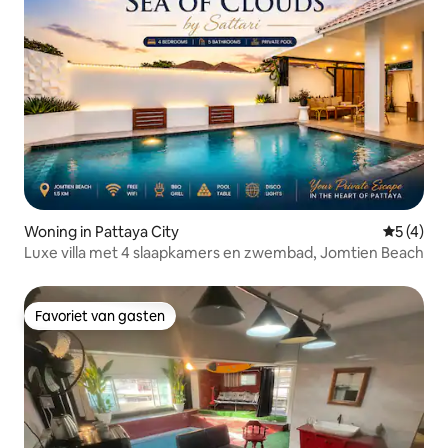
Woning in Pattaya City
Gemiddeld
5 (4)
Luxe villa met 4 slaapkamers en zwembad, Jomtien Beach
Favoriet van gasten
Favoriet van gasten