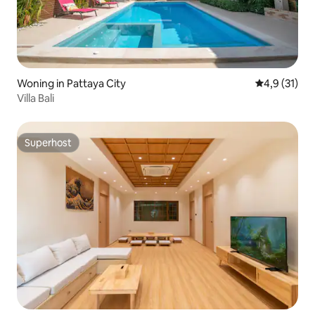
Woning in Pattaya City
Gemiddelde b
4,9 (31)
Villa Bali
Superhost
Superhost