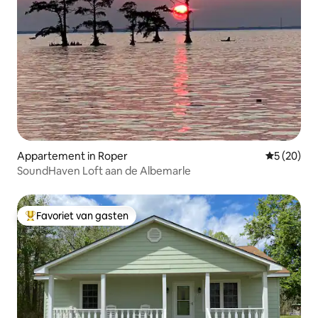
Appartement in Roper
Gemiddelde
5 (20)
SoundHaven Loft aan de Albemarle
Favoriet van gasten
Topfavoriet van gasten