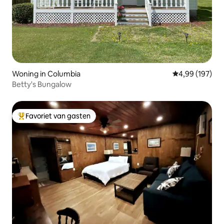
Woning in Columbia
Gemiddelde beo
4,99 (197)
Betty's Bungalow
Favoriet van gasten
Topfavoriet van gasten