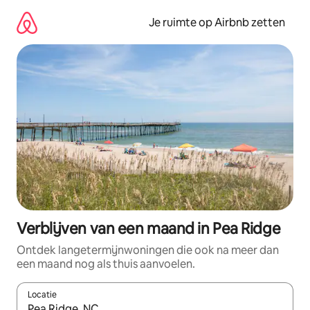
Ga
direct
Je ruimte op Airbnb zetten
naar
inhoud
Verblijven van een maand in Pea Ridge
Ontdek langetermijnwoningen die ook na meer dan
een maand nog als thuis aanvoelen.
Locatie
Wanneer er suggesties beschikbaar zijn, maak je een keuze met