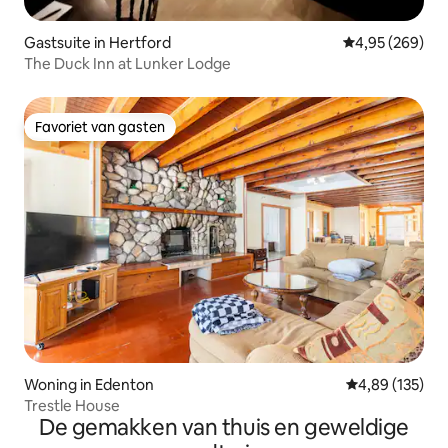
Gastsuite in Hertford
Gemiddelde beo
4,95 (269)
The Duck Inn at Lunker Lodge
Favoriet van gasten
Favoriet van gasten
Woning in Edenton
Gemiddelde beo
4,89 (135)
Trestle House
De gemakken van thuis en geweldige