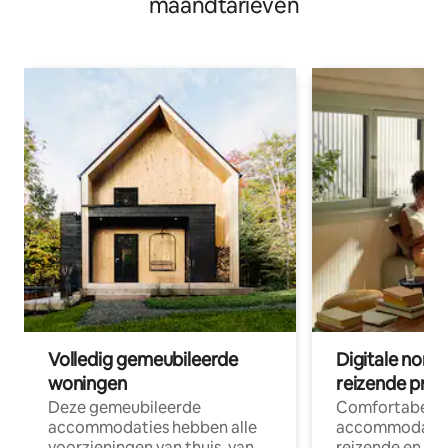
maandtarieven
Volledig gemeubileerde
Digitale nom
woningen
reizende prof
Deze gemeubileerde
Comfortabele
accommodaties hebben alle
accommodatie
voorzieningen van thuis, van
reizende en op