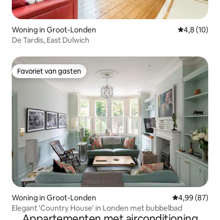
Woning in Groot-Londen
Gemiddelde b
4,8 (10)
De Tardis, East Dulwich
Favoriet van gasten
Favoriet van gasten
Woning in Groot-Londen
Gemiddelde be
4,99 (87)
Elegant 'Country House' in Londen met bubbelbad
Appartementen met airconditioning