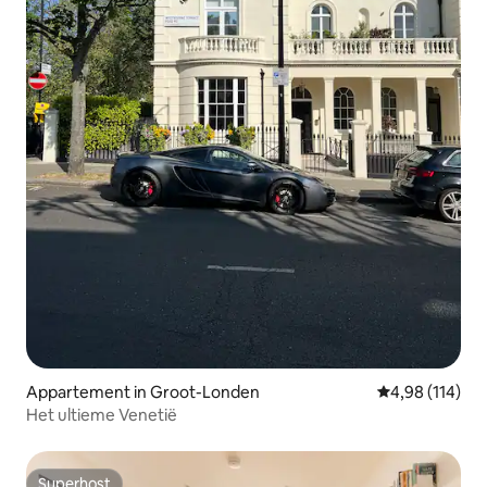
Appartement in Groot-Londen
Gemiddelde beo
4,98 (114)
Het ultieme Venetië
Superhost