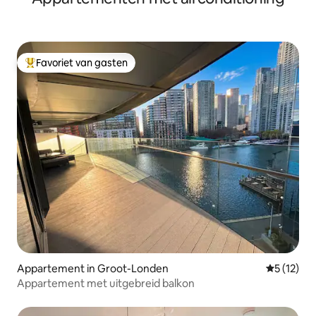
Favoriet van gasten
Topfavoriet van gasten
Appartement in Groot-Londen
Gemiddelde
5 (12)
Appartement met uitgebreid balkon