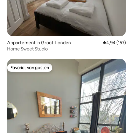
Appartement in Groot-Londen
Gemiddelde beo
4,94 (157)
Home Sweet Studio
Favoriet van gasten
Favoriet van gasten