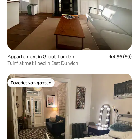
Appartement in Groot-Londen
Gemiddelde be
4,96 (50)
Tuinflat met 1 bed in East Dulwich
Favoriet van gasten
Favoriet van gasten