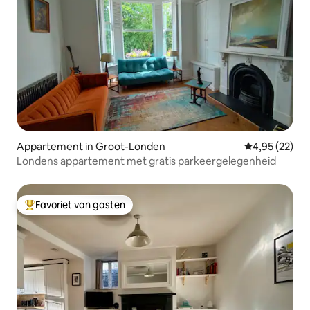
Appartement in Groot-Londen
Gemiddelde be
4,95 (22)
Londens appartement met gratis parkeergelegenheid
Favoriet van gasten
Topfavoriet van gasten