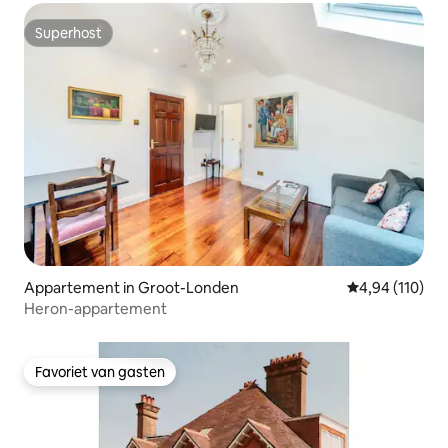
Superhost
Superhost
Appartement in Groot-Londen
Gemiddelde beo
4,94 (110)
Heron-appartement
Favoriet van gasten
Favoriet van gasten