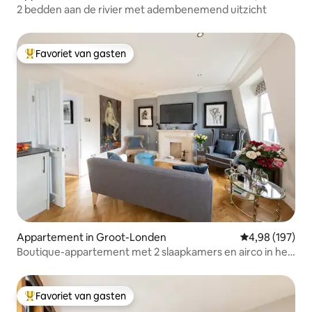
2 bedden aan de rivier met adembenemend uitzicht
Favoriet van gasten
Topfavoriet van gasten
Appartement in Groot-Londen
Gemiddelde beo
4,98 (197)
Boutique-appartement met 2 slaapkamers en airco in het
centrum van Londen
Favoriet van gasten
Topfavoriet van gasten