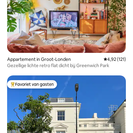
Appartement in Groot-Londen
Gemiddelde beo
4,92 (121)
Gezellige lichte retro flat dicht bij Greenwich Park
Favoriet van gasten
Topfavoriet van gasten