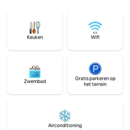
recensies, het IS VEEL GROTER DAN DE
sologasten, stelle
FOTO 'S!** 7 minuten lopen naar de
comfortabele uitva
overground die je naar alle eigenzinnige
levendig maar on
hipster, culturele, toeristische hotspots
Londen. Je hebt alles wat je nodig hebt
in Londen brengt. Het ligt in een eigen
voor een gezellig verblijf. 
dorpje met Bellenden Rd op een
Dulwich ligt op 12
steenworp afstand waar je een scala aan
naar London Bridg
Keuken
Wifi
heerlijke verse producten, drankjes &
parkeerbeperking
koffie, enz. kunt kopen.
Gratis parkeren op
Zwembad
het terrein
Airconditioning