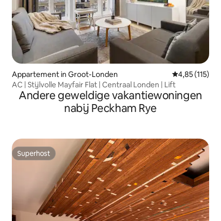
Appartement in Groot-Londen
Gemiddelde beo
4,85 (115)
AC | Stijlvolle Mayfair Flat | Centraal Londen | Lift
Andere geweldige vakantiewoningen
nabij Peckham Rye
Superhost
Superhost