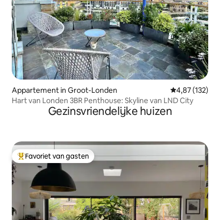
Appartement in Groot-Londen
Gemiddelde beo
4,87 (132)
Hart van Londen 3BR Penthouse: Skyline van LND City
Gezinsvriendelijke huizen
Favoriet van gasten
Topfavoriet van gasten