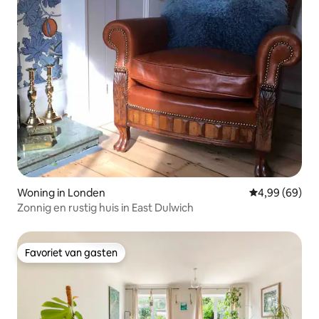
Woning in Londen
Gemiddelde be
4,99 (69)
Zonnig en rustig huis in East Dulwich
Favoriet van gasten
Favoriet van gasten