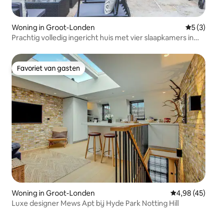
Woning in Groot-Londen
Gemiddeld
5 (3)
Prachtig volledig ingericht huis met vier slaapkamers in
Peckam
Favoriet van gasten
Favoriet van gasten
Woning in Groot-Londen
Gemiddelde be
4,98 (45)
Luxe designer Mews Apt bij Hyde Park Notting Hill