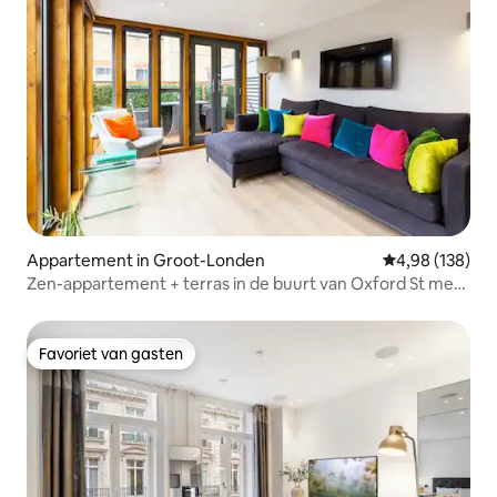
Appartement in Groot-Londen
Gemiddelde beo
4,98 (138)
Zen-appartement + terras in de buurt van Oxford St met
airco
Favoriet van gasten
Favoriet van gasten