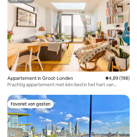
Superhost
Appartement in Groot-Londen
Gemiddelde beo
4,89 (198)
Prachtig appartement met één bed in het hart van
Brixton
Favoriet van gasten
Favoriet van gasten