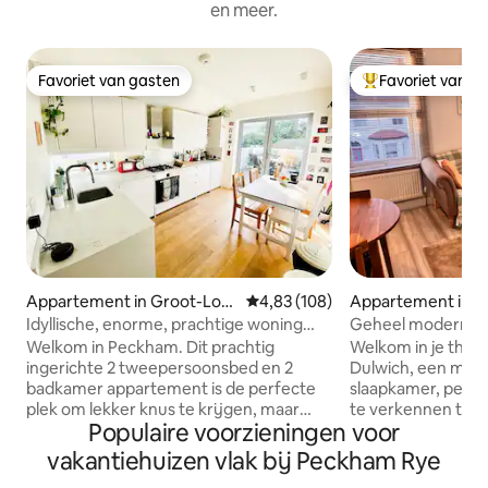
en meer.
Favoriet van gasten
Favoriet van g
Favoriet van gasten
Topfavoriet van 
Appartement in Groot-Lon
Gemiddelde beoordeling van 4,83
4,83 (108)
Appartement in G
den
en
Idyllische, enorme, prachtige woning
Geheel moderne w
met zonnig dakterras!
slaapkamer in Eas
Welkom in Peckham. Dit prachtig
Welkom in je thuis
ingerichte 2 tweepersoonsbed en 2
Dulwich, een mode
badkamer appartement is de perfecte
slaapkamer, perf
plek om lekker knus te krijgen, maar
te verkennen terwi
Populaire voorzieningen voor
toch deel te voelen van een niet te
comfort van een r
missen, koele en eigenzinnige
buurt. Ons onlangs gerenoveerde huis
vakantiehuizen vlak bij Peckham Rye
gemeenschap. **Zoals gezegd in veel
met 1 slaapkamer i