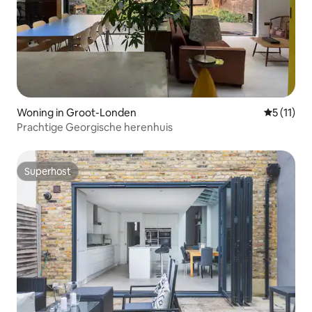
Woning in Groot-Londen
Gemiddeld
5 (11)
Prachtige Georgische herenhuis
Superhost
Superhost