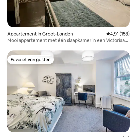
Appartement in Groot-Londen
Gemiddelde beo
4,91 (158)
Mooi appartement met één slaapkamer in een Victoriaans
huis
Favoriet van gasten
Favoriet van gasten