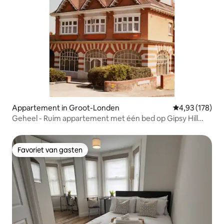
Appartement in Groot-Londen
Gemiddelde beo
4,93 (178)
Geheel - Ruim appartement met één bed op Gipsy Hill
SE19
Favoriet van gasten
Favoriet van gasten