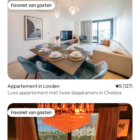
Favoriet van gasten
Favoriet van gasten
Appartement in Londen
Gemiddelde 
5 (127)
Luxe appartement met twee slaapkamers in Chelsea
Favoriet van gasten
Favoriet van gasten