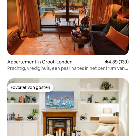
Appartement in Groot-Londen
Gemiddelde beo
4,89 (139)
Prachtig, vredig huis, een paar haltes in het centrum van
Londen
Favoriet van gasten
Favoriet van gasten