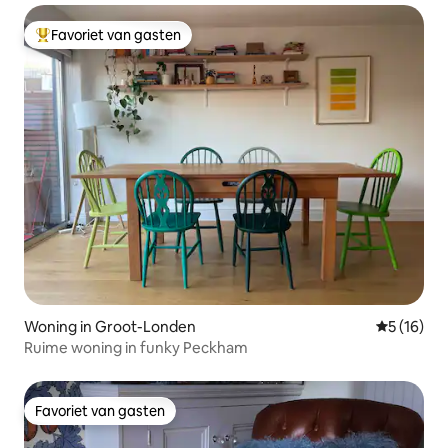
Favoriet van gasten
Topfavoriet van gasten
Woning in Groot-Londen
Gemiddelde
5 (16)
Ruime woning in funky Peckham
Favoriet van gasten
Favoriet van gasten