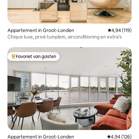
Appartement in Groot-Londen
Gemiddelde beo
4,94 (119)
Chique luxe, privé tuinplein, airconditioning en extra's
Favoriet van gasten
Topfavoriet van gasten
Appartement in Groot-Londen
Gemiddelde beo
4,94 (126)