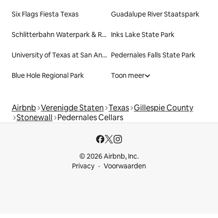
Six Flags Fiesta Texas
Guadalupe River Staatspark
Schlitterbahn Waterpark & Resort
Inks Lake State Park
University of Texas at San Antonio
Pedernales Falls State Park
Blue Hole Regional Park
Toon meer
Airbnb
Verenigde Staten
Texas
Gillespie County
Stonewall
Pedernales Cellars
© 2026 Airbnb, Inc.
Privacy
Voorwaarden