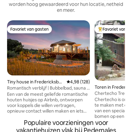
worden hoog gewaardeerd voor hun locatie, netheid
en meer.
Favoriet van gasten
Favoriet van g
Favoriet van gasten
Topfavoriet van 
Tiny house in Fredericksbur
Gemiddelde beoordeling van 4,98
4,98 (128)
Toren in Frederic
g
Romantisch verblijf | Bubbelbad, sauna +
Chertecho Tree T
buitendouche
Een van de meest geliefde romantische
Chertecho is ont
houten huisjes op Airbnb, ontworpen
te maken met de 
voor koppels die willen vertragen,
van een speciale p
opnieuw contact willen maken en iets
bomen op een rots
anders willen ervaren. Geniet onder de
Populaire voorzieningen voor
hectare met uitzi
sterren van je eigen hot tub, drink een
River Valley. Een buitentrapsysteem
glaasje wijn bij de vuurplaats en word
vakantiehuizen vlak bij Pedernales