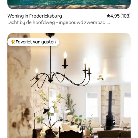
Woning in Fredericksburg
Gemiddelde beo
4,95 (103)
Dicht bij de hoofdweg – ingebouwd zwembad,
bubbelbad, spelletjeskamer
Favoriet van gasten
Topfavoriet van gasten