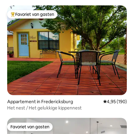
Favoriet van gasten
Topfavoriet van gasten
Appartement in Fredericksburg
Gemiddelde beo
4,95 (190)
Het nest / Het gelukkige kippennest
Favoriet van gasten
Favoriet van gasten