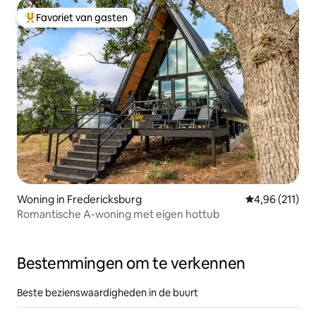
Favoriet van gasten
Topfavoriet van gasten
Woning in Fredericksburg
Gemiddelde beo
4,96 (211)
Romantische A-woning met eigen hottub
Bestemmingen om te verkennen
Beste bezienswaardigheden in de buurt