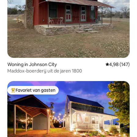
Woning in Johnson City
Gemiddelde beo
4,98 (147)
Maddox-boerderij uit de jaren 1800
Favoriet van gasten
Topfavoriet van gasten