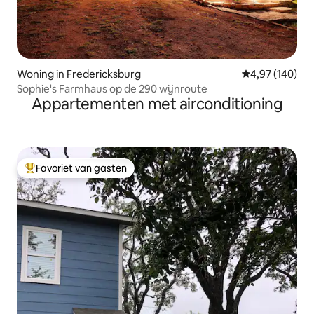
Woning in Fredericksburg
Gemiddelde beo
4,97 (140)
Sophie's Farmhaus op de 290 wijnroute
Appartementen met airconditioning
Favoriet van gasten
Topfavoriet van gasten