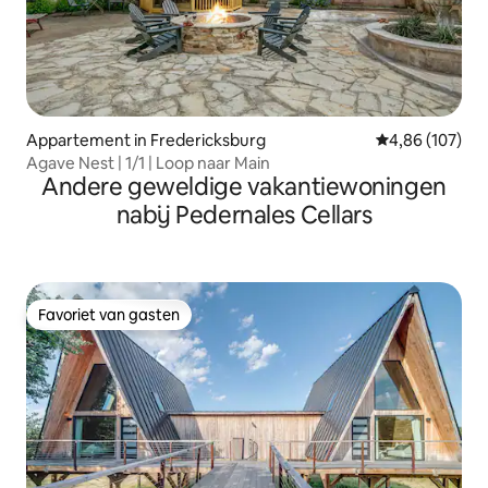
Appartement in Fredericksburg
Gemiddelde beo
4,86 (107)
Agave Nest | 1/1 | Loop naar Main
Andere geweldige vakantiewoningen
nabij Pedernales Cellars
Favoriet van gasten
Favoriet van gasten