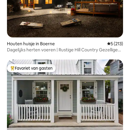
Houten huisje in Boerne
Gemiddelde 
5 (213)
Dagelijks herten voeren | Rustige Hill Country Gezellige
hut
Favoriet van gasten
Topfavoriet van gasten