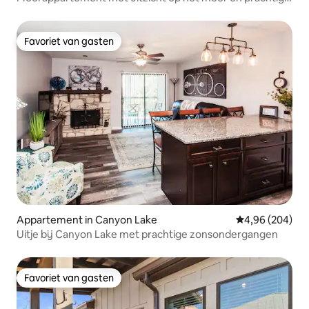
zonsondergangen.
Favoriet van gasten
Favoriet van gasten
Appartement in Canyon Lake
Gemiddelde beo
4,96 (204)
Uitje bij Canyon Lake met prachtige zonsondergangen
Favoriet van gasten
Favoriet van gasten