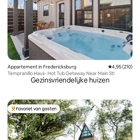
Appartement in Fredericksburg
Gemiddelde beo
4,95 (210)
Tempranillo Haus- Hot Tub Getaway Near Main St!
Gezinsvriendelijke huizen
Favoriet van gasten
Topfavoriet van gasten