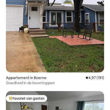
Appartement in Boerne
Gemiddelde beo
4,97 (191)
Goedheid in de boomtoppen
Favoriet van gasten
Topfavoriet van gasten