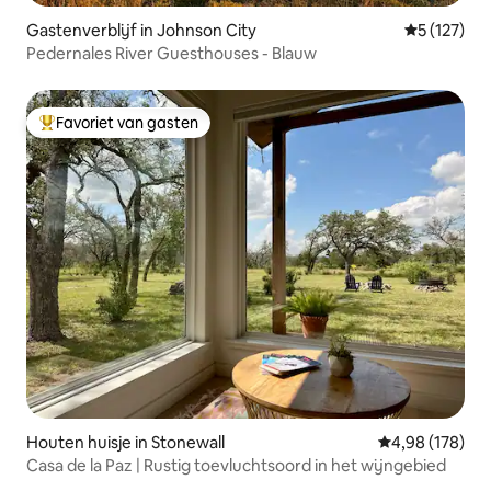
Gastenverblijf in Johnson City
Gemiddelde 
5 (127)
Pedernales River Guesthouses - Blauw
Favoriet van gasten
Topfavoriet van gasten
Houten huisje in Stonewall
Gemiddelde beo
4,98 (178)
Casa de la Paz | Rustig toevluchtsoord in het wijngebied