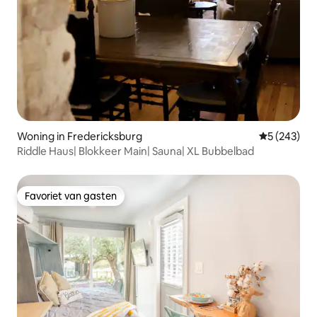
Woning in Fredericksburg
Gemiddelde 
5 (243)
Riddle Haus| Blokkeer Main| Sauna| XL Bubbelbad
Favoriet van gasten
Favoriet van gasten