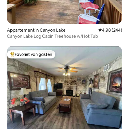
Appartement in Canyon Lake
Gemiddelde beo
4,98 (244)
Canyon Lake Log Cabin Treehouse w/Hot Tub
Favoriet van gasten
Topfavoriet van gasten