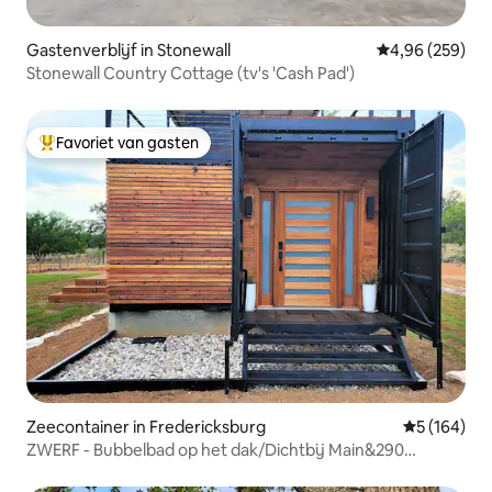
Gastenverblijf in Stonewall
Gemiddelde beo
4,96 (259)
Stonewall Country Cottage (tv's 'Cash Pad')
Favoriet van gasten
Topfavoriet van gasten
Zeecontainer in Fredericksburg
Gemiddelde 
5 (164)
ZWERF - Bubbelbad op het dak/Dichtbij Main&290
Wine/Views