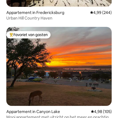
Appartement in Fredericksburg
Gemiddelde beo
4,99 (244)
Urban Hill Country Haven
Favoriet van gasten
Topfavoriet van gasten
Appartement in Canyon Lake
Gemiddelde beo
4,98 (105)
Mooi appartement met uitzicht op het meer en prachtige