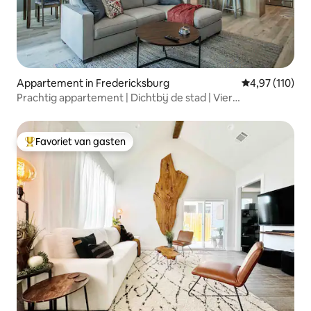
Appartement in Fredericksburg
Gemiddelde beo
4,97 (110)
Prachtig appartement | Dichtbij de stad | Vier
slaapplaatsen
Favoriet van gasten
Topfavoriet van gasten