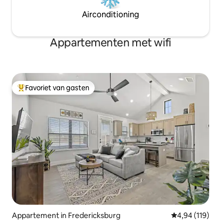
Airconditioning
Appartementen met wifi
Favoriet van gasten
Topfavoriet van gasten
Appartement in Fredericksburg
Gemiddelde beo
4,94 (119)