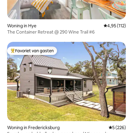
Woning in Hye
Gemiddelde beo
4,95 (112)
The Container Retreat @ 290 Wine Trail #6
Favoriet van gasten
Topfavoriet van gasten
Woning in Fredericksburg
Gemiddelde 
5 (226)