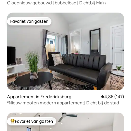
Gloednieuw gebouwd | bubbelbad | Dichtbij Main
Favoriet van gasten
Favoriet van gasten
Appartement in Fredericksburg
Gemiddelde beo
4,86 (147)
*Nieuw mooi en modern appartement| Dicht bij de stad
Favoriet van gasten
Topfavoriet van gasten