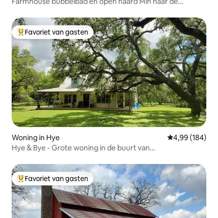
Farmhouse bubbelbad en open haard Min naar de
stad/wijnmakerijen
Favoriet van gasten
Topfavoriet van gasten
Woning in Hye
Gemiddelde beo
4,99 (184)
Hye & Bye - Grote woning in de buurt van
wijn/whisky/wildlife
Favoriet van gasten
Topfavoriet van gasten