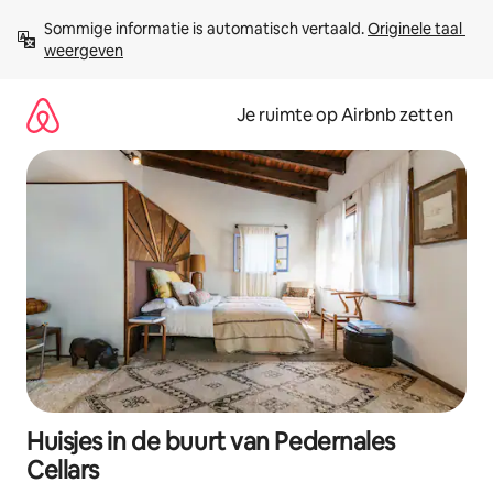
Ga
Sommige informatie is automatisch vertaald. 
Originele taal 
direct
weergeven
naar
inhoud
Je ruimte op Airbnb zetten
Huisjes in de buurt van Pedernales
Cellars