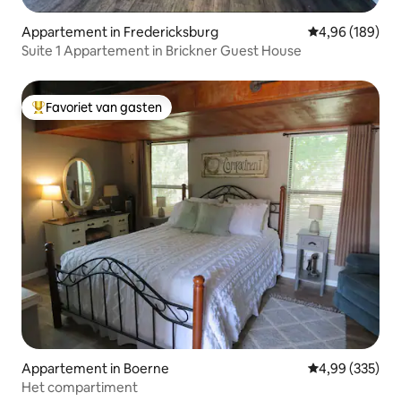
Appartement in Fredericksburg
Gemiddelde beo
4,96 (189)
Suite 1 Appartement in Brickner Guest House
Favoriet van gasten
Topfavoriet van gasten
Appartement in Boerne
Gemiddelde beo
4,99 (335)
Het compartiment