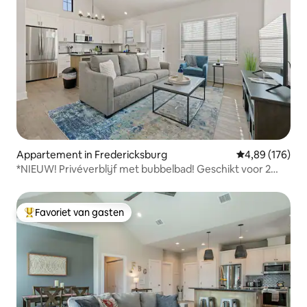
Appartement in Fredericksburg
Gemiddelde beo
4,89 (176)
*NIEUW! Privéverblijf met bubbelbad! Geschikt voor 2
personen
Favoriet van gasten
Topfavoriet van gasten