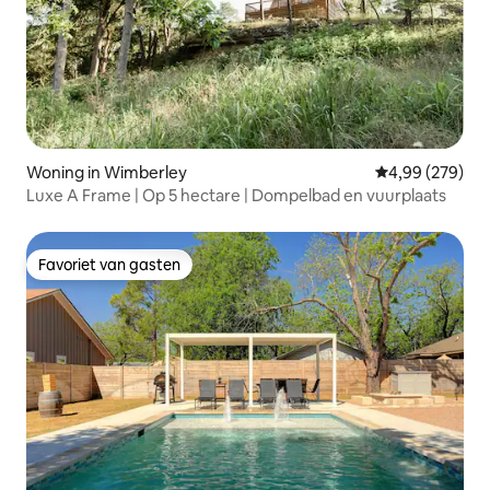
Woning in Wimberley
Gemiddelde beo
4,99 (279)
Luxe A Frame | Op 5 hectare | Dompelbad en vuurplaats
Favoriet van gasten
Favoriet van gasten