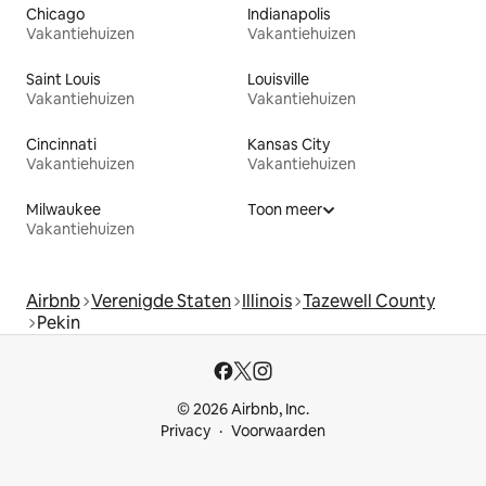
Chicago
Indianapolis
Vakantiehuizen
Vakantiehuizen
Saint Louis
Louisville
Vakantiehuizen
Vakantiehuizen
Cincinnati
Kansas City
Vakantiehuizen
Vakantiehuizen
Milwaukee
Toon meer
Vakantiehuizen
Airbnb
Verenigde Staten
Illinois
Tazewell County
Pekin
© 2026 Airbnb, Inc.
Privacy
Voorwaarden