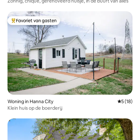
Zonnig, chique, gerenoveerd huisje, in de buurt van alles
Favoriet van gasten
Topfavoriet van gasten
Woning in Hanna City
Gemiddelde
5 (18)
Klein huis op de boerderij