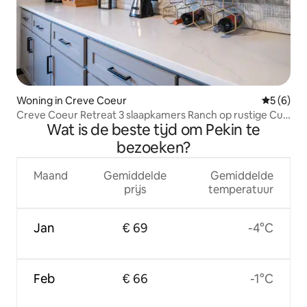
Woning in Creve Coeur
Gemiddeld
5 (6)
Creve Coeur Retreat 3 slaapkamers Ranch op rustige Cul-
Wat is de beste tijd om Pekin te
des-ac
bezoeken?
Maand
Gemiddelde
Gemiddelde
prijs
temperatuur
Jan
€ 69
-4°C
Feb
€ 66
-1°C