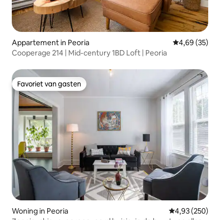
Appartement in Peoria
Gemiddelde be
4,69 (35)
Cooperage 214 | Mid-century 1BD Loft | Peoria
Favoriet van gasten
Favoriet van gasten
Woning in Peoria
Gemiddelde beo
4,93 (250)