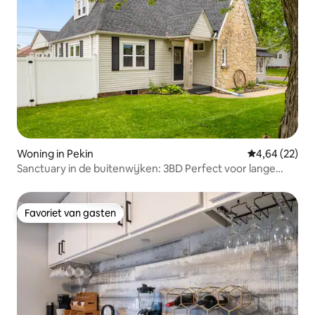
Woning in Pekin
Gemiddelde be
4,64 (22)
Sanctuary in de buitenwijken: 3BD Perfect voor lange
verblijven
Favoriet van gasten
Favoriet van gasten