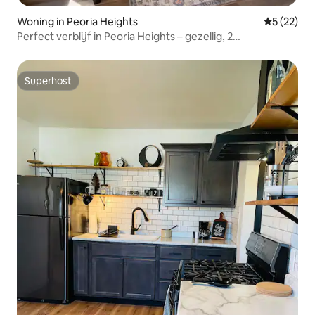
Woning in Peoria Heights
Gemiddelde
5 (22)
Perfect verblijf in Peoria Heights – gezellig, 2
slaapkamers, dicht bij alles
Superhost
Superhost