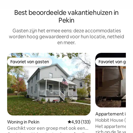
Best beoordeelde vakantiehuizen in
Pekin
Gasten zijn het ermee eens: deze accommodaties
worden hoog gewaardeerd voor hun locatie, netheid
en meer.
Favoriet van gasten
Favoriet van gas
Favoriet van gasten
Favoriet van gas
Appartement in Ba
Hobbit House (dup
Woning in Pekin
Gemiddelde beoordeling van 4,93
4,93 (133)
uitchecken op zo
Het appartement 
Geschikt voor een groep met ook een
zich op de 1e verd