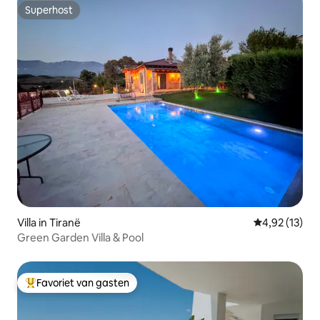
Superhost
Superhost
Villa in Tiranë
Gemiddelde be
4,92 (13)
Green Garden Villa & Pool
Favoriet van gasten
Topfavoriet van gasten