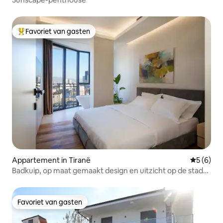
Favoriet van gasten
Topfavoriet van gasten
Appartement in Tiranë
Gemiddeld
5 (6)
Badkuip, op maat gemaakt design en uitzicht op de stad
@EE Homes
Favoriet van gasten
Favoriet van gasten