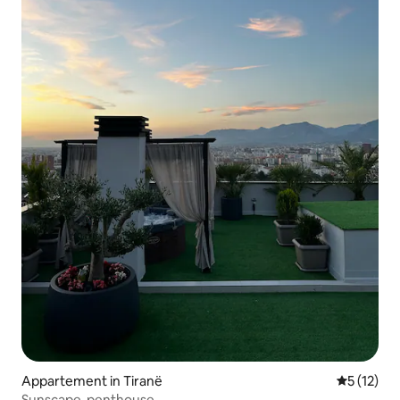
Appartement in Tiranë
Gemiddelde
5 (12)
Sunscape-penthouse