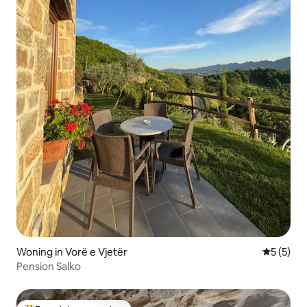
Woning in Vorë e Vjetër
Gemiddeld
5 (5)
Pension Salko