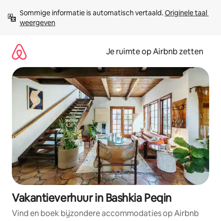
Ga
Sommige informatie is automatisch vertaald. 
Originele taal 
direct
weergeven
naar
inhoud
Je ruimte op Airbnb zetten
Vakantieverhuur in Bashkia Peqin
Vind en boek bijzondere accommodaties op Airbnb