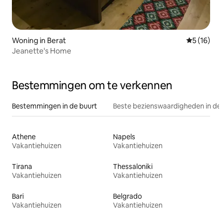
Woning in Berat
Gemiddelde
5 (16)
Jeanette's Home
Bestemmingen om te verkennen
Bestemmingen in de buurt
Beste bezienswaardigheden in de
Athene
Napels
Vakantiehuizen
Vakantiehuizen
Tirana
Thessaloniki
Vakantiehuizen
Vakantiehuizen
Bari
Belgrado
Vakantiehuizen
Vakantiehuizen