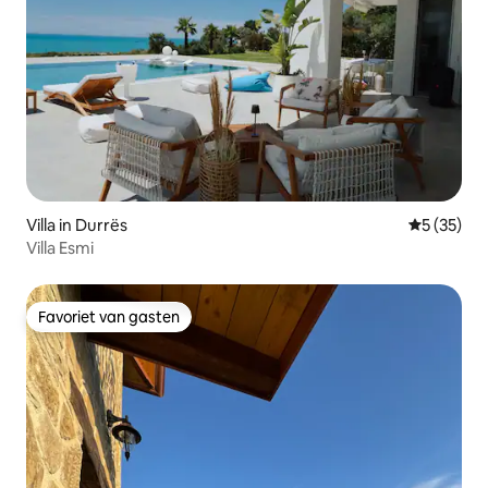
Villa in Durrës
Gemiddelde
5 (35)
Villa Esmi
Favoriet van gasten
Favoriet van gasten