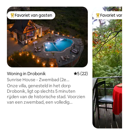
Favoriet van gasten
Favoriet van g
Topfavoriet van gasten
Topfavoriet van 
Woning in Drobonik
Gemiddelde beoordeling van 
5 (22)
Sunrise House - Zwembad (2e
verdieping)
Onze villa, genesteld in het dorp
Drobonik, ligt op slechts 5 minuten
rijden van de historische stad. Voorzien
van een zwembad, een volledig
uitgeruste keuken en alle voorzieningen
die nodig zijn voor gezinnen en
vriendengroepen, biedt onze villa een
idyllisch toevluchtsoord. Het wordt