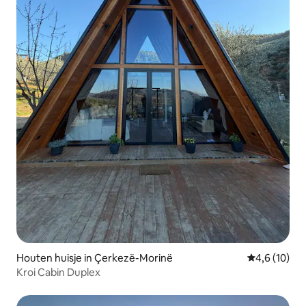
Houten huisje in Çerkezë-Morinë
Gemiddelde b
4,6 (10)
Kroi Cabin Duplex