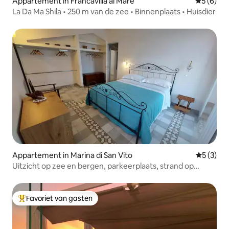
Appartement in Francavilla al Mare
Gemiddeld
5 (6)
La Da Ma Shila • 250 m van de zee • Binnenplaats • Huisdier
Appartement in Marina di San Vito
Gemiddeld
5 (3)
Uitzicht op zee en bergen, parkeerplaats, strand op
900 m.
Favoriet van gasten
Topfavoriet van gasten