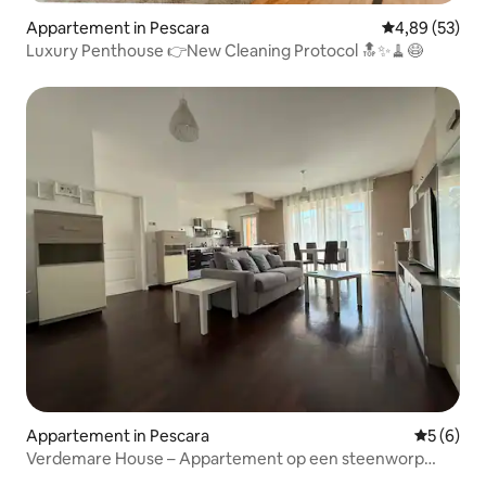
Appartement in Pescara
Gemiddelde be
4,89 (53)
Luxury Penthouse 👉New Cleaning Protocol 🔝✨🧹😷
Appartement in Pescara
Gemiddeld
5 (6)
Verdemare House – Appartement op een steenworp
afstand van de zee