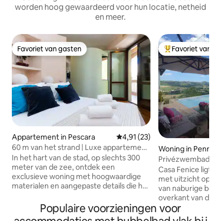
worden hoog gewaardeerd voor hun locatie, netheid
en meer.
Favoriet van gasten
Favoriet van g
Favoriet van gasten
Topfavoriet van 
Appartement in Pescara
Gemiddelde beoordeling van 4,9
4,91 (23)
60 m van het strand | Luxe appartement
Woning in Penne
| Jacuzzi
In het hart van de stad, op slechts 300
Privézwembad, bu
meter van de zee, ontdek een
thuisbioscoop! (3
Casa Fenice ligt n
exclusieve woning met hoogwaardige
met uitzicht op d
materialen en aangepaste details die het
van naburige boer
echt uniek maken! Geniet van eigen
overkant van de va
balkons en een elegante omgeving die is
Populaire voorzieningen voor
Rivier zie je de wi
ontworpen om je maximaal comfort en
Lorenzo wijnen, 