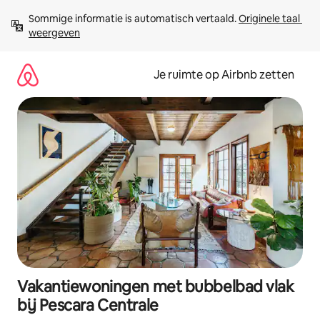
Ga
Sommige informatie is automatisch vertaald. 
Originele taal 
direct
weergeven
naar
inhoud
Je ruimte op Airbnb zetten
Vakantiewoningen met bubbelbad vlak
bij Pescara Centrale