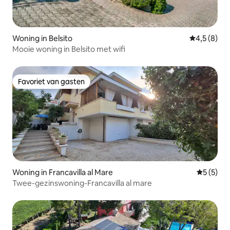
Woning in Belsito
Gemiddelde 
4,5 (8)
Mooie woning in Belsito met wifi
Favoriet van gasten
Favoriet van gasten
Woning in Francavilla al Mare
Gemiddeld
5 (5)
Twee-gezinswoning-Francavilla al mare