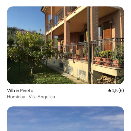
dennenbos.
Villa in Pineto
Gemiddelde 
4,5 (6)
Homiday - Villa Angelica