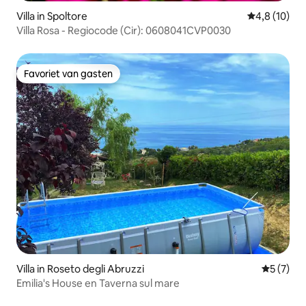
Villa in Spoltore
Gemiddelde b
4,8 (10)
Villa Rosa - Regiocode (Cir): 0608041CVP0030
Favoriet van gasten
Favoriet van gasten
Villa in Roseto degli Abruzzi
Gemiddeld
5 (7)
Emilia's House en Taverna sul mare