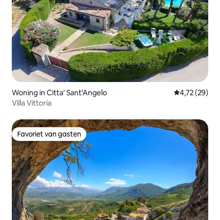
Woning in Citta' Sant'Angelo
Gemiddelde be
4,72 (29)
Villa Vittoria
Favoriet van gasten
Favoriet van gasten