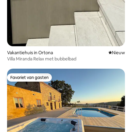
Vakantiehuis in Ortona
Nieuwe ac
Nieuw
Villa Miranda Relax met bubbelbad
Favoriet van gasten
Favoriet van gasten