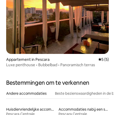
Appartement in Pescara
Gemiddeld
5 (5)
Luxe penthouse • Bubbelbad • Panoramisch terras
Bestemmingen om te verkennen
Andere accommodaties
Beste bezienswaardigheden in de b
Huisdiervriendelijke accommodaties
Accommodaties nabij een strand
Pescara Centrale
Pescara Centrale