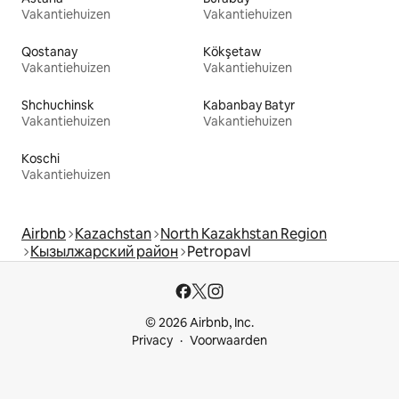
Vakantiehuizen
Vakantiehuizen
Qostanay
Kökşetaw
Vakantiehuizen
Vakantiehuizen
Shchuchinsk
Kabanbay Batyr
Vakantiehuizen
Vakantiehuizen
Koschi
Vakantiehuizen
Airbnb
Kazachstan
North Kazakhstan Region
Кызылжарский район
Petropavl
© 2026 Airbnb, Inc.
Privacy
Voorwaarden