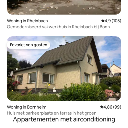
Woning in Rheinbach
Gemiddelde be
4,9 (105)
Gemoderniseerd vakwerkhuis in Rheinbach bij Bonn
Favoriet van gasten
Favoriet van gasten
Woning in Bornheim
Gemiddelde be
4,86 (99)
Huis met parkeerplaats en terras in het groen
Appartementen met airconditioning