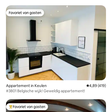
Favoriet van gasten
Favoriet van gasten
Appartement in Keulen
Gemiddelde beo
4,89 (419)
#3801 Belgische wijk! Geweldig appartement!
Favoriet van gasten
Topfavoriet van gasten