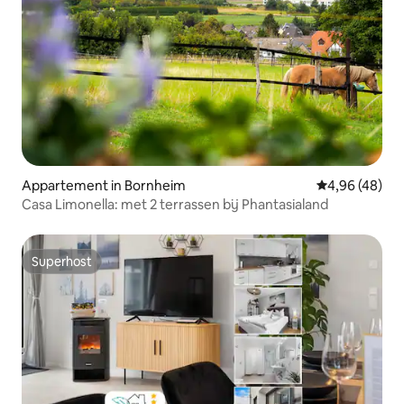
Appartement in Bornheim
Gemiddelde be
4,96 (48)
Casa Limonella: met 2 terrassen bij Phantasialand
Superhost
Superhost