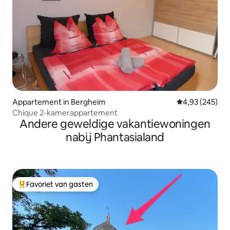
Appartement in Bergheim
Gemiddelde beo
4,93 (245)
Chique 2-kamerappartement
Andere geweldige vakantiewoningen
nabij Phantasialand
Favoriet van gasten
Topfavoriet van gasten