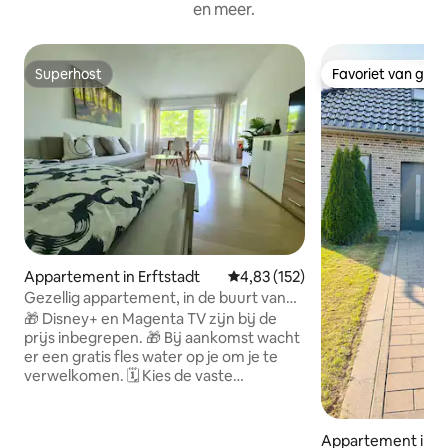
en meer.
Superhost
Favoriet van gas
Superhost
Favoriet van gas
Appartement in Erftstadt
Gemiddelde beoordeling van 4,83
4,83 (152)
Gezellig appartement, in de buurt van
Keulen en Phantasialand
🎁 Disney+ en Magenta TV zijn bij de
prijs inbegrepen. 🎁 Bij aankomst wacht
er een gratis fles water op je om je te
verwelkomen. 🗓️ Kies de vaste
reservering en krijg 10% korting. Het 1-
kamerappartement is gelegen in een
zeer goed onderhouden en rustig
Appartement in Sw