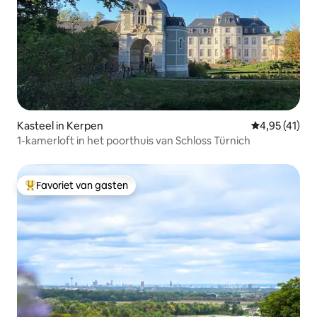
Kasteel in Kerpen
Gemiddelde be
4,95 (41)
1-kamerloft in het poorthuis van Schloss Türnich
Favoriet van gasten
Topfavoriet van gasten