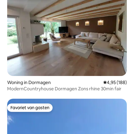
Woning in Dormagen
Gemiddelde beo
4,95 (188)
ModernCountryhouse Dormagen Zons rhine 30min fair
Favoriet van gasten
Favoriet van gasten