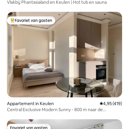
Vlakbij Phantasialand en Keulen | Hot tub en sauna
Favoriet van gasten
Topfavoriet van gasten
Appartement in Keulen
Gemiddelde beo
4,95 (419)
Central Exclusive Modern Sunny - 800 m naar de
kathedraal
Favoriet van gasten