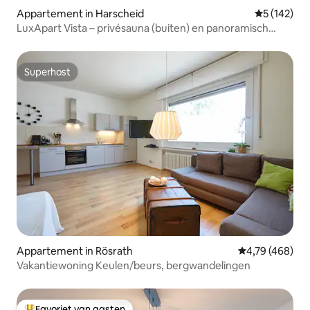
Appartement in Harscheid
Gemiddelde 
5 (142)
LuxApart Vista – privésauna (buiten) en panoramisch
uitzicht
Superhost
Superhost
Appartement in Rösrath
Gemiddelde beo
4,79 (468)
Vakantiewoning Keulen/beurs, bergwandelingen
Favoriet van gasten