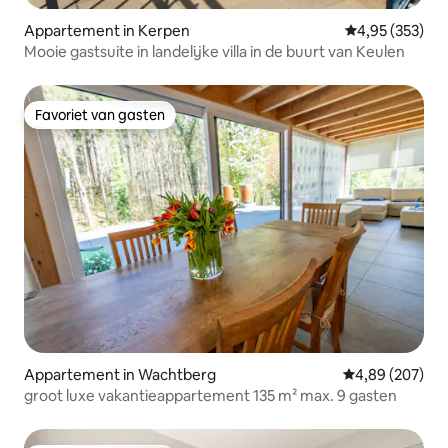
Appartement in Kerpen
Gemiddelde beo
4,95 (353)
Mooie gastsuite in landelijke villa in de buurt van Keulen
Favoriet van gasten
Favoriet van gasten
Appartement in Wachtberg
Gemiddelde beo
4,89 (207)
groot luxe vakantieappartement 135 m² max. 9 gasten