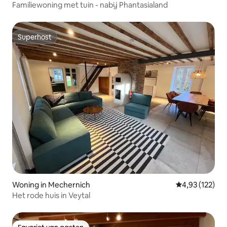
Familiewoning met tuin - nabij Phantasialand
Superhost
Superhost
Woning in Mechernich
Gemiddelde beo
4,93 (122)
Het rode huis in Veytal