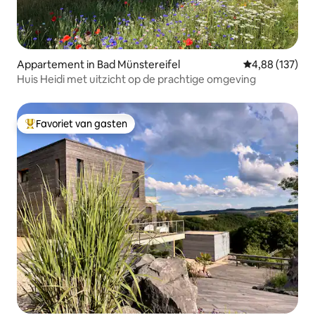
Appartement in Bad Münstereifel
Gemiddelde beo
4,88 (137)
Huis Heidi met uitzicht op de prachtige omgeving
Favoriet van gasten
Topfavoriet van gasten