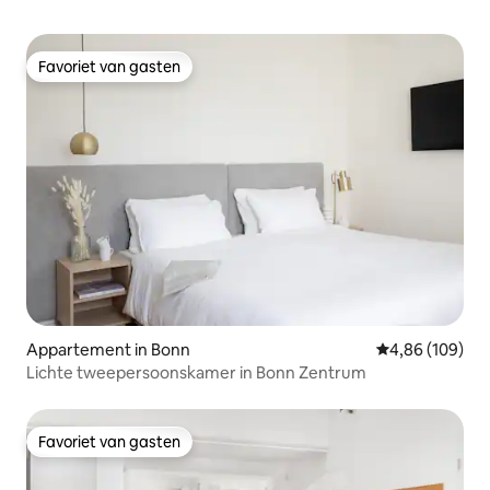
Favoriet van gasten
Favoriet van gasten
Appartement in Bonn
Gemiddelde beo
4,86 (109)
Lichte tweepersoonskamer in Bonn Zentrum
Favoriet van gasten
Favoriet van gasten