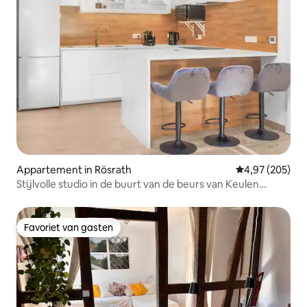
Appartement in Rösrath
Gemiddelde beo
4,97 (205)
Stijlvolle studio in de buurt van de beurs van Keulen
Phantasialand
Favoriet van gasten
Favoriet van gasten