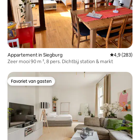
Appartement in Siegburg
Gemiddelde be
4,9 (283)
Zeer mooi 90 m ², 8 pers. Dichtbij station & markt
Favoriet van gasten
Favoriet van gasten