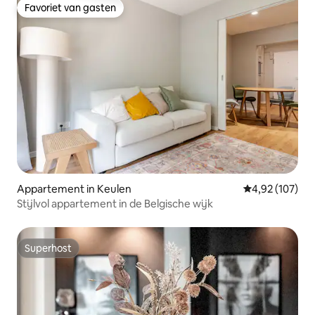
Favoriet van gasten
Favoriet van gasten
Appartement in Keulen
Gemiddelde beo
4,92 (107)
Stijlvol appartement in de Belgische wijk
Superhost
Superhost