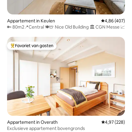
Appartement in Keulen
Gemiddelde beo
4,86 (407)
🔑 80m2📍Central 🍽🍺 Nice Old Building 🏛 CGN Messe 📈
Favoriet van gasten
Topfavoriet van gasten
Appartement in Overath
Gemiddelde beo
4,97 (228)
Exclusieve appartement bovengronds