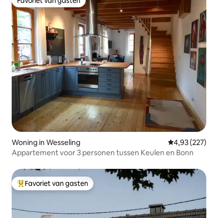
Favoriet van gasten
Favoriet van gasten
Woning in Wesseling
Gemiddelde beo
4,93 (227)
Appartement voor 3 personen tussen Keulen en Bonn
Favoriet van gasten
Topfavoriet van gasten