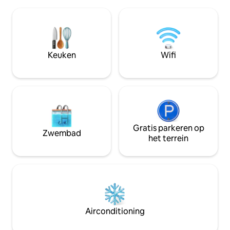
Reis naar de stad in slechts 15-20
minuten rijden en
minuten, afhankelijk van de tijd. Bezoek
stad/luchthaven op
Kwan Pha Yao of verken de stad. Er is
sauna!!
een 7-Eleven en een tankstation op
straat. Handig om te winkelen en te
reizen. Perfect voor reizigers alleen,
Keuken
Wifi
stellen, gezinnen of vriendengroepen
die rust en privacy willen voor een
geweldige prijs.”
Gratis parkeren op
Zwembad
het terrein
Airconditioning