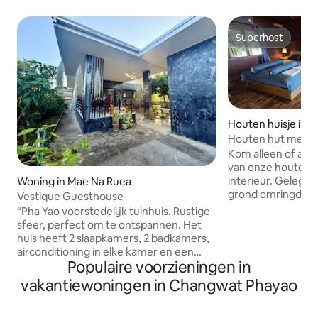
Superhost
Superhost
Houten huisje in 
Houten hut met n
Perfecte uitje
Kom alleen of als
van onze houten 
interieur. Gelege
Woning in Mae Na Ruea
grond omringd door
Vestique Guesthouse
open Thaise keuk
“Pha Yao voorstedelijk tuinhuis. Rustige
binnendouche en t
sfeer, perfect om te ontspannen. Het
parkeerplaats voor
huis heeft 2 slaapkamers, 2 badkamers,
motorfietsen. Pra
airconditioning in elke kamer en een
in een gebied van 
Populaire voorzieningen in
woonkamer. Je kunt ontspannen of
rust uitstraalt. Al
slapen in de woonkamer. Met een
vakantiewoningen in Changwat Phayao
gebruikmaken van
keuken en patio. Geschikt voor 7
eigenaren in hun 
personen. Extra bedden beschikbaar.
beroemde 'Witte t