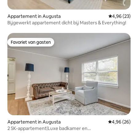
Appartement in Augusta
Gemiddelde be
4,96 (23)
Bijgewerkt appartement dicht bij Masters & Everything!
Favoriet van gasten
Favoriet van gasten
Appartement in Augusta
Gemiddelde be
4,96 (26)
2 SK-appartement|Luxe badkamer en
graniet|Zwembad|Gemakkelijk parkeren!