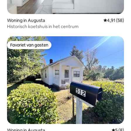
Woning in Augusta
Gemiddelde be
4,91 (58)
Historisch koetshuis in het centrum
Favoriet van gasten
Favoriet van gasten
Woning in Augusta
Gemiddeld
5 (8)