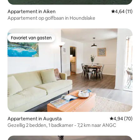
Appartement in Aiken
Gemiddelde be
4,64 (11)
Appartement op golfbaan in Houndslake
Favoriet van gasten
Favoriet van gasten
Appartement in Augusta
Gemiddelde be
4,94 (70)
Gezellig 2 bedden, 1 badkamer - 7,2 km naar ANGC