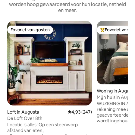
worden hoog gewaardeerd voor hun locatie, netheid
en meer.
Favoriet van gasten
Favoriet van g
Favoriet van gasten
Topfavoriet van 
Woning in August
Mijn huis in Augus
WIJZIGING IN AIR
rekening mee dat
Loft in Augusta
Gemiddelde beoordeling van 4,93
4,93 (247)
geadverteerde nac
De Loft Over 8th
wordt ingehouden 
Locatie is alles! Op een steenworp
voor het platform
afstand van eten,
geadverteerde tar