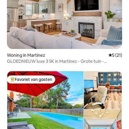
Woning in Martinez
Gemiddelde
5 (21)
GLOEDNIEUW luxe 3 SK in Martinez - Grote tuin -
Vuurplaats
Favoriet van gasten
Topfavoriet van gasten