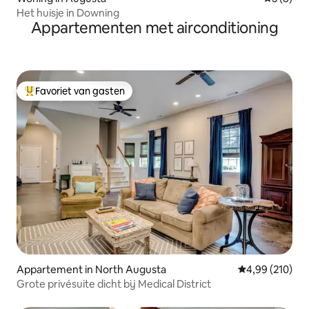
Het huisje in Downing
Appartementen met airconditioning
Favoriet van gasten
Topfavoriet van gasten
Appartement in North Augusta
Gemiddelde beo
4,99 (210)
Grote privésuite dicht bij Medical District