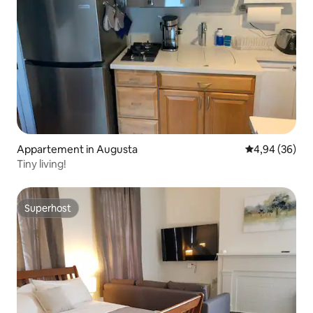
Appartement in Augusta
Gemiddelde be
4,94 (36)
Tiny living!
Superhost
Superhost