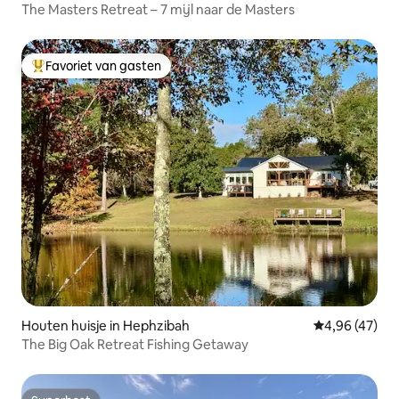
The Masters Retreat – 7 mijl naar de Masters
Favoriet van gasten
Topfavoriet van gasten
Houten huisje in Hephzibah
Gemiddelde be
4,96 (47)
The Big Oak Retreat Fishing Getaway