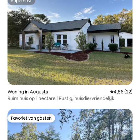
Superhost
Superhost
Woning in Augusta
Gemiddelde be
4,86 (22)
Ruim huis op 1 hectare | Rustig, huisdiervriendelijk
Favoriet van gasten
Favoriet van gasten