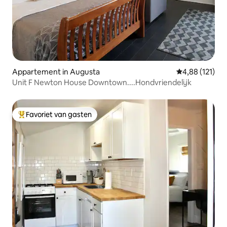
Appartement in Augusta
Gemiddelde beo
4,88 (121)
Unit F Newton House Downtown....Hondvriendelijk
Favoriet van gasten
Topfavoriet van gasten