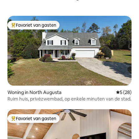
Favoriet van gasten
Topfavoriet van gasten
Woning in North Augusta
Gemiddelde
5 (28)
Ruim huis, privézwembad, op enkele minuten van de stad.
Favoriet van gasten
Topfavoriet van gasten