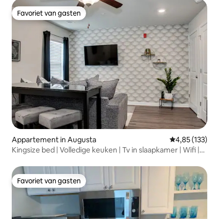
Favoriet van gasten
Favoriet van gasten
Appartement in Augusta
Gemiddelde beo
4,85 (133)
Kingsize bed | Volledige keuken | Tv in slaapkamer | Wifi |
Wasmachine/droger
Favoriet van gasten
Favoriet van gasten