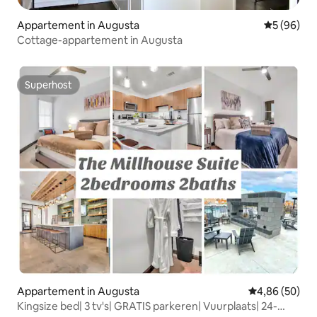
Appartement in Augusta
Gemiddelde
5 (96)
Cottage-appartement in Augusta
Superhost
Superhost
Appartement in Augusta
Gemiddelde be
4,86 (50)
Kingsize bed| 3 tv's| GRATIS parkeren| Vuurplaats| 24-