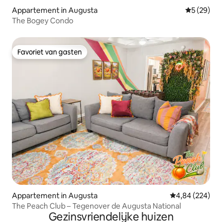
Appartement in Augusta
Gemiddelde
5 (29)
The Bogey Condo
Favoriet van gasten
Favoriet van gasten
Appartement in Augusta
Gemiddelde beo
4,84 (224)
The Peach Club – Tegenover de Augusta National
Gezinsvriendelijke huizen