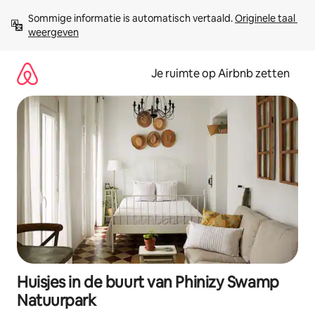
Ga
Sommige informatie is automatisch vertaald. 
Originele taal 
direct
weergeven
naar
inhoud
Je ruimte op Airbnb zetten
Huisjes in de buurt van Phinizy Swamp
Natuurpark