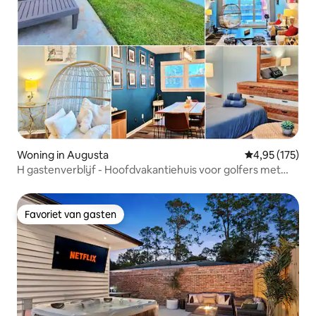
Woning in Augusta
Gemiddelde beo
4,95 (175)
H gastenverblijf - Hoofdvakantiehuis voor golfers met
zwembad
Favoriet van gasten
Favoriet van gasten