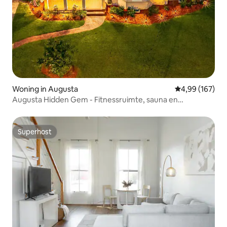
Woning in Augusta
Gemiddelde beo
4,99 (167)
Augusta Hidden Gem - Fitnessruimte, sauna en
vuurplaats
Superhost
Superhost