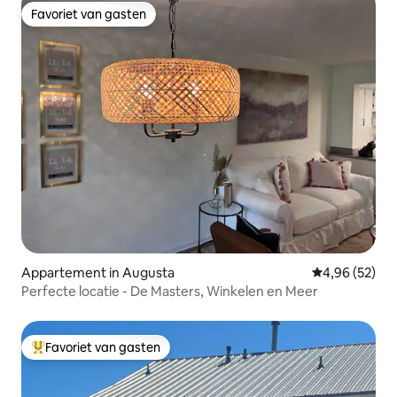
Favoriet van gasten
Favoriet van gasten
Appartement in Augusta
Gemiddelde be
4,96 (52)
Perfecte locatie - De Masters, Winkelen en Meer
Favoriet van gasten
Topfavoriet van gasten