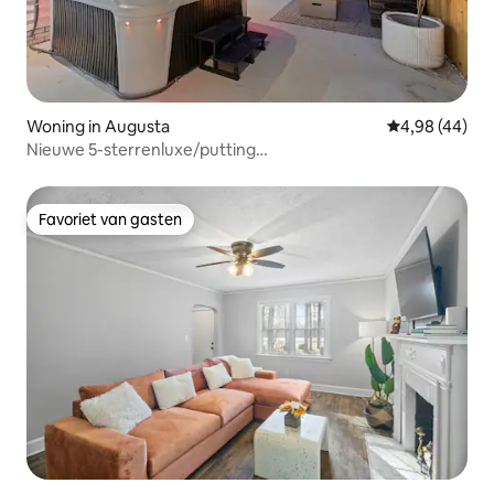
Woning in Augusta
Gemiddelde be
4,98 (44)
Nieuwe 5-sterrenluxe/putting
green/bubbelbad/EV/vuurplaats
Favoriet van gasten
Favoriet van gasten