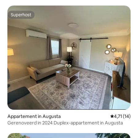
uursfitnessruimte
Superhost
Superhost
Appartement in Augusta
Gemiddelde b
4,71 (14)
Gerenoveerd in 2024 Duplex-appartement in Augusta