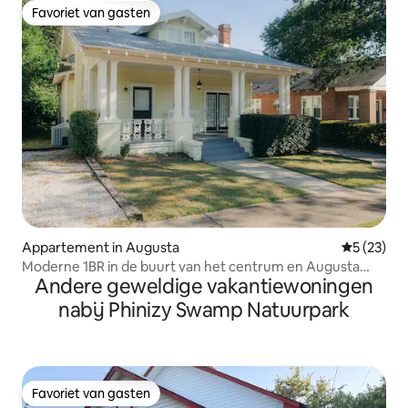
Favoriet van gasten
Favoriet van gasten
Appartement in Augusta
Gemiddelde
5 (23)
Moderne 1BR in de buurt van het centrum en Augusta
Andere geweldige vakantiewoningen
National
nabij Phinizy Swamp Natuurpark
Favoriet van gasten
Favoriet van gasten