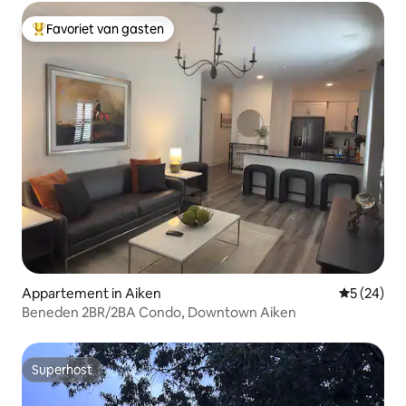
Favoriet van gasten
Topfavoriet van gasten
Appartement in Aiken
Gemiddelde
5 (24)
Beneden 2BR/2BA Condo, Downtown Aiken
Superhost
Superhost