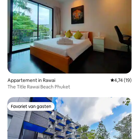
Appartement in Rawai
Gemiddelde be
4,74 (19)
The Title Rawai Beach Phuket
Favoriet van gasten
Favoriet van gasten