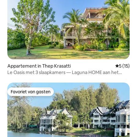
Appartement in Thep Krasatti
Gemiddelde
5 (15)
Le Oasis met 3 slaapkamers — Laguna HOME aan het
strand, Layan, zonsondergang
Favoriet van gasten
Favoriet van gasten