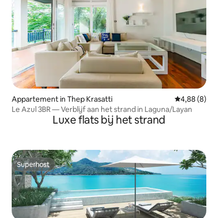
Appartement in Thep Krasatti
Gemiddelde b
4,88 (8)
Le Azul 3BR — Verblijf aan het strand in Laguna/Layan
Luxe flats bij het strand
Superhost
Superhost