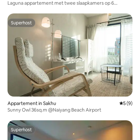
Laguna appartement met twee slaapkamers op 6
minuten van het strand
Superhost
Superhost
Appartement in Sakhu
Gemiddeld
5 (9)
Sunny Owl 36sq.m @Naiyang Beach Airport
Superhost
Superhost