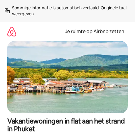
Ga
Sommige informatie is automatisch vertaald. 
Originele taal 
direct
weergeven
naar
inhoud
Je ruimte op Airbnb zetten
Vakantiewoningen in flat aan het strand
in Phuket