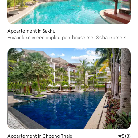
Appartement in Sakhu
Ervaar luxe in een duplex-penthouse met 3 slaapkamers
Appartement in Choeng Thale
Gemiddeld
5 (3)