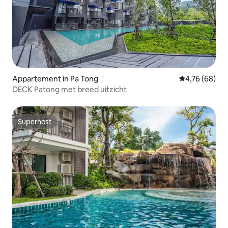
Appartement in Pa Tong
Gemiddelde be
4,76 (68)
DECK Patong met breed uitzicht
Superhost
Superhost