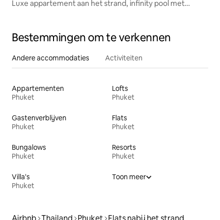
Luxe appartement aan het strand, infinity pool met
uitzicht op zee
Bestemmingen om te verkennen
Andere accommodaties
Activiteiten
Appartementen
Lofts
Phuket
Phuket
Gastenverblijven
Flats
Phuket
Phuket
Bungalows
Resorts
Phuket
Phuket
Villa's
Toon meer
Phuket
Airbnb
Thailand
Phuket
Flats nabij het strand