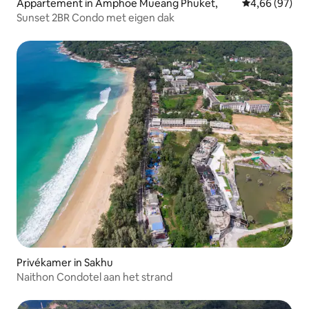
Appartement in Amphoe Mueang Phuket,
Gemiddelde be
4,66 (97)
Sunset 2BR Condo met eigen dak
Privékamer in Sakhu
Naithon Condotel aan het strand