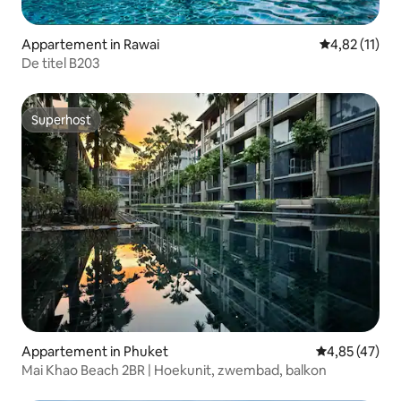
Appartement in Rawai
Gemiddelde be
4,82 (11)
De titel B203
Superhost
Superhost
Appartement in Phuket
Gemiddelde be
4,85 (47)
Mai Khao Beach 2BR | Hoekunit, zwembad, balkon