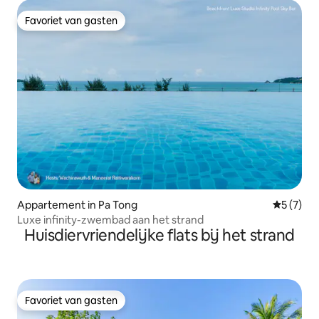
Favoriet van gasten
Favoriet van gasten
Appartement in Pa Tong
Gemiddeld
5 (7)
Luxe infinity-zwembad aan het strand
Huisdiervriendelijke flats bij het strand
Favoriet van gasten
Favoriet van gasten