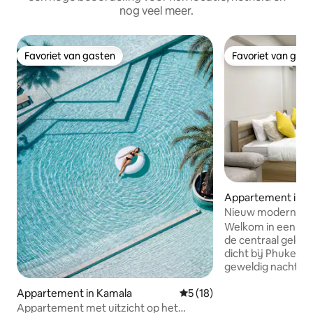
nog veel meer.
Favoriet van gasten
Favoriet van gas
Favoriet van gasten
Favoriet van gas
Appartement in P
Nieuw modern stu
de buurt van Pat
Welkom in een sti
de centraal gele
dicht bij Phuket'
geweldig nachtlev
stille plek. Vind je huis met een
kitchenette, warm
Appartement in Kamala
Gemiddelde beoordeling van 
5 (18)
en een 43-inch sm
Appartement met uitzicht op het