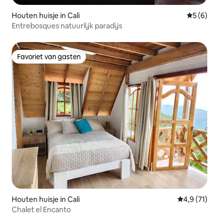
Houten huisje in Cali
Gemiddeld
5 (6)
Entrebosques natuurlijk paradijs
Favoriet van gasten
Favoriet van gasten
Houten huisje in Cali
Gemiddelde b
4,9 (71)
Chalet el Encanto