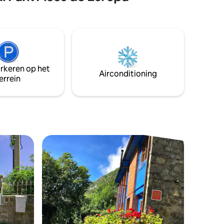
Cudillero, Luanco en Candás. In de
 Barquera.
omgeving zijn er verschillende routes
rs,
om te wandelen of als je liever alleen of
onkamer -
met het gezin fietst.
en
dengoed
arkeren op het
Airconditioning
errein