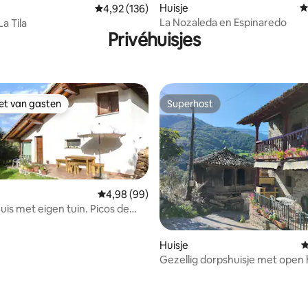
Huisje
G
Gemiddelde beoordeling van 4,92 uit 5, 136 r
4,92 (136)
La Nozaleda en Espinaredo
a Tila
Privéhuisjes
iet van gasten
Superhost
iet van gasten
Superhost
Gemiddelde beoordeling van 4,98 uit 5, 99 r
4,98 (99)
uis met eigen tuin. Picos de
Huisje
G
Gezellig dorpshuisje met open