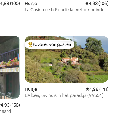
emiddelde beoordeling van 4,88 uit 5, 100 recensies
4,88 (100)
Huisje
Gemiddelde beoordeling
4,93 (106)
ecensies
La Casina de la Rondiella met omheinde
tuin
Favoriet van gasten
Topfavoriet van gasten
ecensies
Huisje
Gemiddelde beoordeling
4,98 (141)
L'Aldea, uw huis in het paradijs (VV554)
emiddelde beoordeling van 4,93 uit 5, 156 recensies
4,93 (156)
 haard