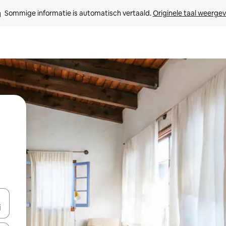
Sommige informatie is automatisch vertaald. 
Originele taal weerge
een keuze met je de pijltjestoetsen omhoog en omlaag, óf door te tik