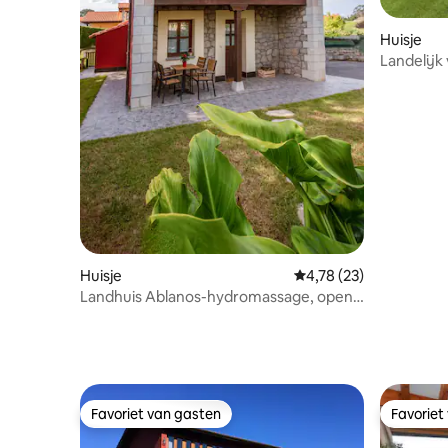
Huisje
Landelijk 
Huisje
Gemiddelde beoordelin
4,78 (23)
Landhuis Ablanos-hydromassage, open
haard en tuin
Favoriet van gasten
Favoriet
Favoriet van gasten
Favoriet