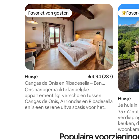
Favoriet van gasten
Favor
Favoriet van gasten
Topfavor
Huisje
Gemiddelde beoordeling 
4,94 (287)
Cangas de Onís en Ribadesella – Een
bergparadijs
Ons handgemaakte landelijke
appartement ligt verscholen tussen
Huisje
Cangas de Onís, Arriondas en Ribadesella
Je huis in
en is een serene uitvalsbasis voor het
75 m2 nut
verkennen van zowel de bergen als de
verdiepin
zee — ideaal voor natuurliefhebbers,
keuken, d
avonturiers en iedereen die de stekker
woonkame
uit het stopcontact wil halen en weer
Populaire voorzieninge
slaapkam
verbinding wil maken. Word wakker met