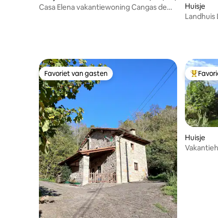
Huisje
Casa Elena vakantiewoning Cangas de
Landhuis L
Onis
Favoriet van gasten
Favor
Favoriet van gasten
Topfavor
Huisje
Vakantieh
Europa.