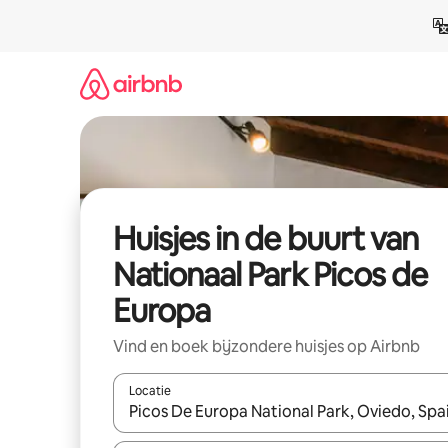
Ga
direct
naar
inhoud
Huisjes in de buurt van
Nationaal Park Picos de
Europa
Vind en boek bijzondere huisjes op Airbnb
Locatie
Wanneer er suggesties beschikbaar zijn, maak je 