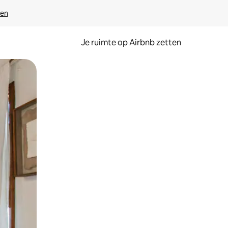
ven
Je ruimte op Airbnb zetten
ken of swipen.