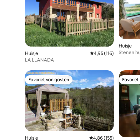
Huisje
Stenen hu
Huisje
Gemiddelde beoordeling
4,95 (116)
LA LLANADA
Favoriet van gasten
Favoriet
Favoriet van gasten
Favoriet
Huisje
Gemiddelde beoordeling 
4,86 (155)