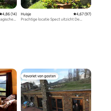
Gemiddelde beoordeling van 4,86 uit 5, 14 recensies
4,86 (14)
Huisje
Gemiddelde beoordelin
4,67 (97)
magische
Prachtige locatie Spect uitzicht De
jacuzzi.Axtur
ecensies
Favoriet van gasten
Favoriet van gasten