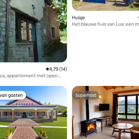
ng van 4,75 uit 5, 4 recensies
Huisje
Het blauwe huis van Lua: een 
plek
Gemiddelde beoordeling van 4,79 uit 5, 14 r
4,79 (14)
nca, appartement met open
jacuzzi
 van gasten
Superhost
 van gasten
Superhost