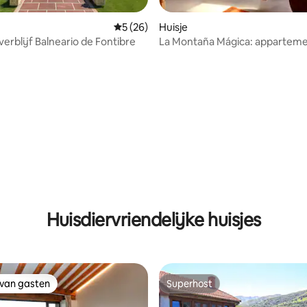
Gemiddelde beoordeling van 5 uit 5, 26 r
5 (26)
Huisje
verblijf Balneario de Fontibre
La Montaña Mágica: apparteme
slaapkamer
g van 4,78 uit 5, 23 recensies
Huisdiervriendelijke huisjes
 van gasten
Superhost
 van gasten
Superhost