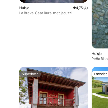
Huisje
Gemiddelde beoordeli
4,75 (4)
La Breval Casa Rural met jacuzzi
Huisje
Peña Bla
haard en 
Superhost
Favoriet
Superhost
Favoriet