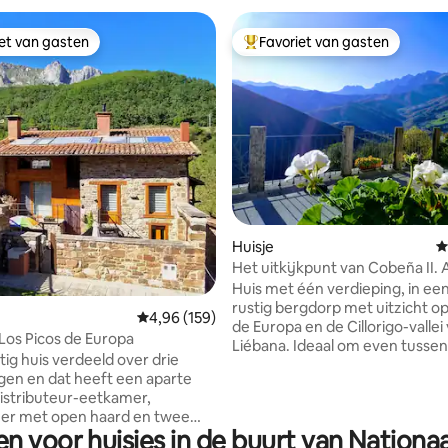
iet van gasten
Favoriet van gasten
iet van gasten
Topfavoriet van gasten
van 4,94 uit 5, 287 recensies
Huisje
G
Het uitkijkpunt van Cobeña II. 
Liébana in Picos
Huis met één verdieping, in een
rustig bergdorp met uitzicht op
Gemiddelde beoordeling van 4,96 uit 5, 159 r
4,96 (159)
de Europa en de Cillorigo-vallei
 Los Picos de Europa
Liébana. Ideaal om even tussen
tig huis verdeeld over drie
gaan en in contact te komen m
gen en dat heeft een aparte
natuur. De hoofdstad van de po
istributeur-eetkamer,
op 7 km afstand. Op 35 km afs
r met open haard en twee
hebben we de Fuente Dé-kabel
n voor huisjes in de buurt van Nationa
ers met ingebouwde
naar Picos gaat en op 50 km va