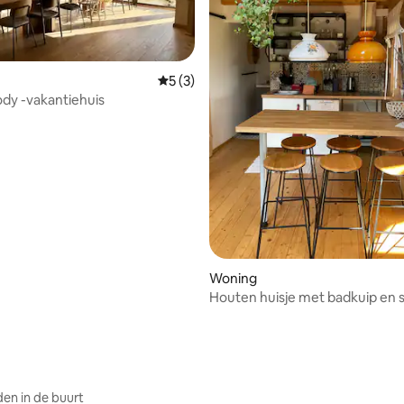
Gemiddelde beoordeling van 5 uit 5, 3 r
5 (3)
dy -vakantiehuis
ing van 5 uit 5, 20 recensies
Woning
Houten huisje met badkuip en 
en in de buurt