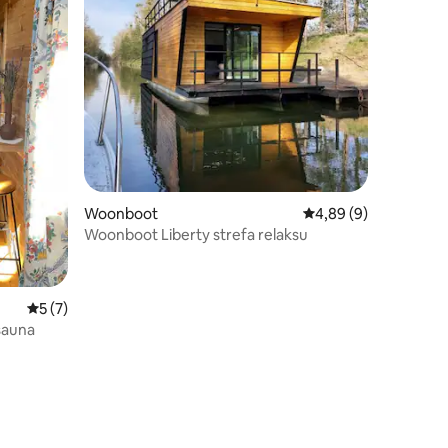
ecensies
Woonboot
Gemiddelde beoordeli
4,89 (9)
Woonboot Liberty strefa relaksu
Gemiddelde beoordeling van 5 uit 5, 7 recensies
5 (7)
sauna