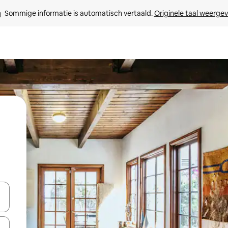
Sommige informatie is automatisch vertaald. 
Originele taal weerge
een keuze met je de pijltjestoetsen omhoog en omlaag, óf door te tik