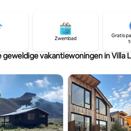
itgerust ✔ 2 garages ✔ Op
minuten van het skicentrum. De Club
nuten van de luchthaven
heeft tennisbanen, golfbaan (j
ot de voorzieningen van het
direct toegang vanuit de tuin v
 Verwarmd zwembad in/uit
huis) en toegang tot de Quilqui
nessruimte
om te vissen op forel.
Gratis p
Zwembad
t
 geweldige vakantiewoningen in Villa L