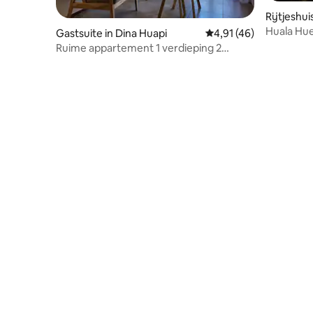
Rijtjeshui
riloche
Huala Hue
Gastsuite in Dina Huapi
Gemiddelde beoordelin
4,91 (46)
meer
Ruime appartement 1 verdieping 2
slaapkamers garage barbecue