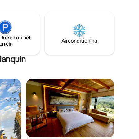
comfortabele kamers nodigen je uit om
te verblijven. In Chapelco Golf & Resort,
e hebt
omgeven door natuur. Buiten Patagonië
an het
in zijn puurste vorm; binnen een
hue-rivier
eenvoudig en comfortabel
toevluchtsoord. Ideaal om tot rust te
arkeren op het
komen zonder in te boeten op kwaliteit.
Airconditioning
errein
Want echte luxe is wat je niet meer nodig
hebt.
lanquin