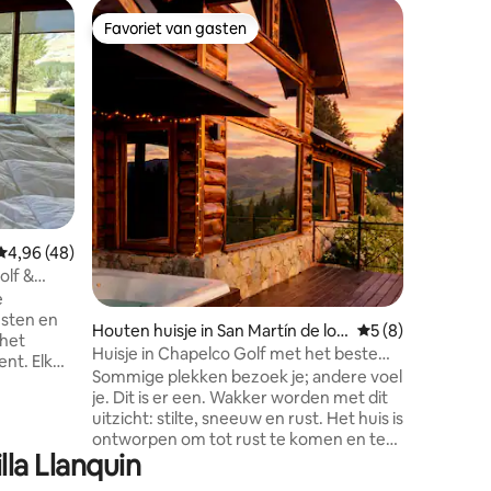
Appartem
Favoriet van gasten
Favorie
Favoriet van gasten
Favorie
e Bariloc
Appartem
Een enke
grond, o
een zeer
Huapi. He
Het besc
twee twin
verander
twee een
ecensies
omgeving
Gemiddelde beoordeling van 4,96 uit 5, 48 recensies
4,96 (48)
een ruim
heeft ee
olf &
kleine tu
e
Smartv, A
usten en
Houten huisje in San Martín de los
Gemiddelde beoord
5 (8)
broodroo
 het
Andes
Huisje in Chapelco Golf met het beste
koffieze
uitzicht
Sommige plekken bezoek je; andere voel
kracht,
je. Dit is er een. Wakker worden met dit
het te
uitzicht: stilte, sneeuw en rust. Het huis is
ontworpen om tot rust te komen en te
ort, op 5
lla Llanquin
genieten. Grote ramen laten het
 20
landschap naar binnen; ruime, warme en
p 40