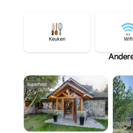
Uiterst u
gewoon te ontspannen. Ideaal voor
enkele mi
koppels, relaxte avonturiers of iedereen
Toegang t
die inspiratie zoekt - op slechts enkele
complex:
minuten van Bariloche, maar toch
Sauna Fit
ondergedompeld in totale rust.
Keuken
Wifi
Andere
Superhost
Superhost