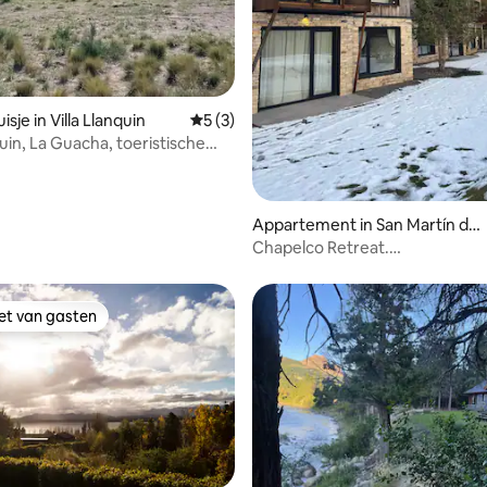
 van 4,82 uit 5, 119 recensies
sje in Villa Llanquin
Gemiddelde beoordeling van 5 uit 5, 3 r
5 (3)
quin, La Guacha, toeristische
Limay
Appartement in San Martín de l
os Andes
Chapelco Retreat.
Boetiektoevluchtsoord in Pata
iet van gasten
iet van gasten