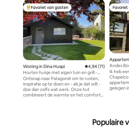
Favoriet van gasten
Favoriet
Topfavoriet van gasten
Favoriet
Apparteme
Andes
Andes Bout
Woning in Dina Huapi
Gemiddelde beoordelin
4,94 (71)
passagier
Ik heb ee
Houten huisje met eigen tuin en grill -
Chapelco 
Coirones 3
Ontsnap naar Patagonië om te rusten,
appartem
inspiratie op te doen en - als je dat wilt -
gelegen i
doe dan zelfs wat werk. Onze hut
een mode
combineert de warmte en het comfort
essentie 
waar je naar op zoek bent in een vakantie
prachtig 
met snelle wifi en een gezellige ruimte
Nicklaus 
voor diegenen die verbonden moeten
bergketen. ✔ Ruime woon-eetk
blijven. Omgeven door de natuur, dicht
Populaire v
Koken met
bij besneeuwde bergen en met de
badkamers
perfecte rust om te lezen, schrijven of