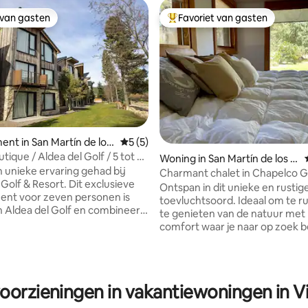
 van gasten
Favoriet van gasten
 van gasten
Topfavoriet van gasten
nt in San Martín de los
Gemiddelde beoordeling van 5 uit 5, 5 r
5 (5)
ique / Aldea del Golf / 5 tot 7
g van 4,94 uit 5, 71 recensies
Woning in San Martín de los A
s
n unieke ervaring gehad bij
ndes
Charmant chalet in Chapelco G
Golf & Resort. Dit exclusieve
Resort
Ontspan in dit unieke en rustig
ent voor zeven personen is
toevluchtsoord. Ideaal om te r
n Aldea del Golf en combineert
te genieten van de natuur met
rn design, comfort en de
comfort waar je naar op zoek bent. Elk
van Patagonië, met een
station heeft zijn aantrekkings
uitzicht op de door Jack
we nodigen je van harte uit om 
ontworpen golfbaan en de
weten. Familiehuis voor 6 personen
amer ✔
gelegen in Chapelco Golf & Res
oorzieningen in vakantiewoningen in Vi
 eiland ✔ 3 slaapkamers ✔ 2
minuten van de luchthaven, op
, waarvan één en suite ✔
minuten van het centrum en o