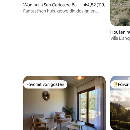
Woning in San Carlos de Baril
Gemiddelde beoordeling
4,82 (119)
oche
Fantastisch huis, geweldig design en
kwaliteit.
Houten hui
Villa Llan
verhuur, 
Favoriet van gasten
Favor
Favoriet van gasten
Topfavor