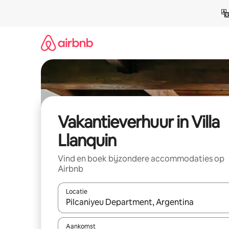
Ga
direct
naar
inhoud
Vakantieverhuur in Villa
Llanquin
Vind en boek bijzondere accommodaties op
Airbnb
Locatie
Wanneer er suggesties beschikbaar zijn, maak je 
Aankomst