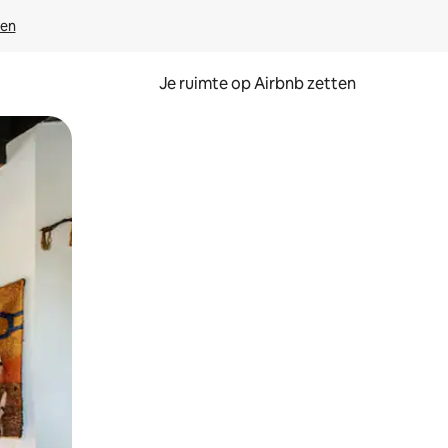
ven
Je ruimte op Airbnb zetten
ken of swipen.