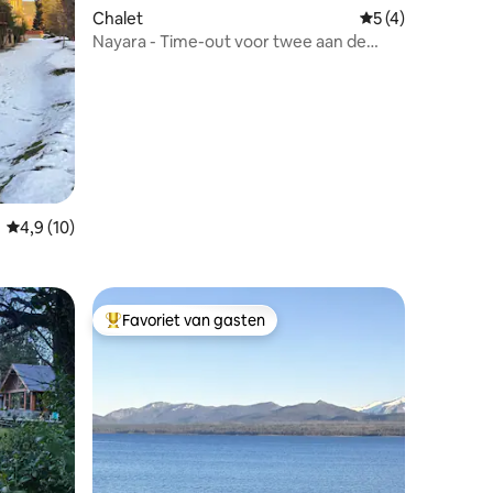
Chalet
Gemiddelde beoord
5 (4)
Nayara - Time-out voor twee aan de
Caleufú-rivier
ecensies
Gemiddelde beoordeling van 4,9 uit 5, 10 recensies
4,9 (10)
gonië
Favoriet van gasten
Topfavoriet van gasten