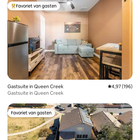
Favoriet van gasten
Topfavoriet van gasten
Gastsuite in Queen Creek
Gemiddelde beo
4,97 (196)
Gastsuite in Queen Creek
Favoriet van gasten
Favoriet van gasten