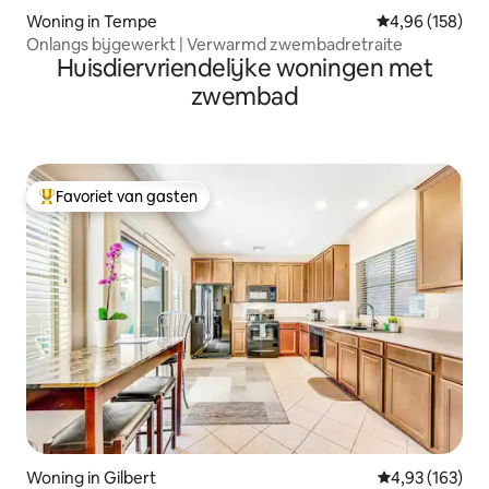
Woning in Tempe
Gemiddelde beo
4,96 (158)
Onlangs bijgewerkt | Verwarmd zwembadretraite
Huisdiervriendelijke woningen met
zwembad
Favoriet van gasten
Topfavoriet van gasten
Woning in Gilbert
Gemiddelde beo
4,93 (163)