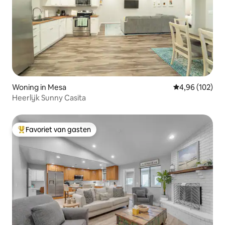
Woning in Mesa
Gemiddelde beo
4,96 (102)
Heerlijk Sunny Casita
Favoriet van gasten
Topfavoriet van gasten