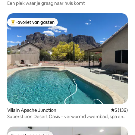
Een plek waar je graag naar huis komt
Favoriet van gasten
Topfavoriet van gasten
Villa in Apache Junction
Gemiddelde 
5 (136)
Superstition Desert Oasis – verwarmd zwembad, spa en
uitzicht