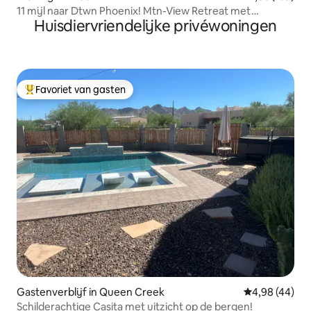
11 mijl naar Dtwn Phoenix! Mtn-View Retreat met
Huisdiervriendelijke privéwoningen
bubbelbad
Favoriet van gasten
Topfavoriet van gasten
Gastenverblijf in Queen Creek
Gemiddelde be
4,98 (44)
Schilderachtige Casita met uitzicht op de bergen!