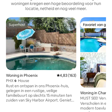
woningen kregen een hoge beoordeling voor hun
locatie, netheid en nog veel meer.
Superhost
Favoriet van gas
Superhost
Favoriet van gas
Woning in Phoenix
Gemiddelde beoordeling van 4,83
4,83 (163)
PHX🌵 House
Rust en ontspan in ons Phoenix-huis,
gelegen in een rustige, veilige
Woning in Chandl
familiebuurt op slechts 15 minuten ten
MUST SEE! Verwar
zuiden van Sky Harbor Airport. Geniet
zwembad! NIEUWE
Verscholen in een 
van een omheind groot privézwembad
modern toevlucht
met een duikplank, verwarmd op zonne-