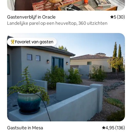
Gastenverblijf in Oracle
Gemiddelde
5 (30)
Landelijke parel op een heuveltop, 360 uitzichten
Favoriet van gasten
Topfavoriet van gasten
Gastsuite in Mesa
Gemiddelde beo
4,95 (136)