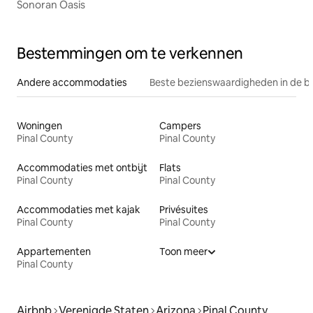
Sonoran Oasis
Bestemmingen om te verkennen
Andere accommodaties
Beste bezienswaardigheden in de b
Woningen
Campers
Pinal County
Pinal County
Accommodaties met ontbijt
Flats
Pinal County
Pinal County
Accommodaties met kajak
Privésuites
Pinal County
Pinal County
Appartementen
Toon meer
Pinal County
Airbnb
Verenigde Staten
Arizona
Pinal County