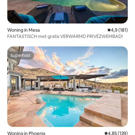
Woning in Mesa
Gemiddelde be
4,9 (181)
FANTASTISCH met gratis VERWARMD PRIVÉZWEMBAD!
Superhost
Superhost
Woning in Phoenix
Gemiddelde beo
4,85 (139)