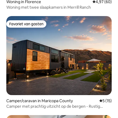
Woning in Florence
Gemiddelde be
4,97 (60)
Woning met twee slaapkamers in Merrill Ranch
Favoriet van gasten
Favoriet van gasten
Camper/caravan in Maricopa County
Gemiddelde
5 (15)
Camper met prachtig uitzicht op de bergen - Rustig
uitstapje