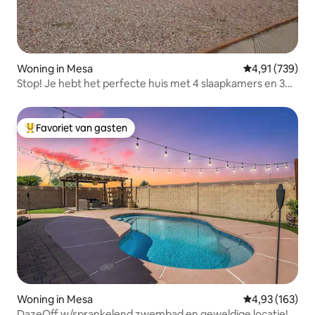
Woning in Mesa
Gemiddelde beo
4,91 (739)
Stop! Je hebt het perfecte huis met 4 slaapkamers en 3
badkamers gevonden!
Favoriet van gasten
Topfavoriet van gasten
Woning in Mesa
Gemiddelde beo
4,93 (163)
DazeOff w/sprankelend zwembad en geweldige locatie!