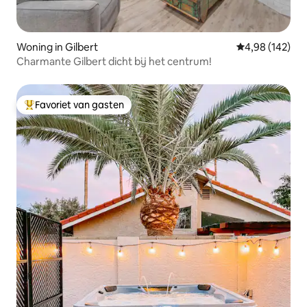
Woning in Gilbert
Gemiddelde beo
4,98 (142)
Charmante Gilbert dicht bij het centrum!
Favoriet van gasten
Topfavoriet van gasten