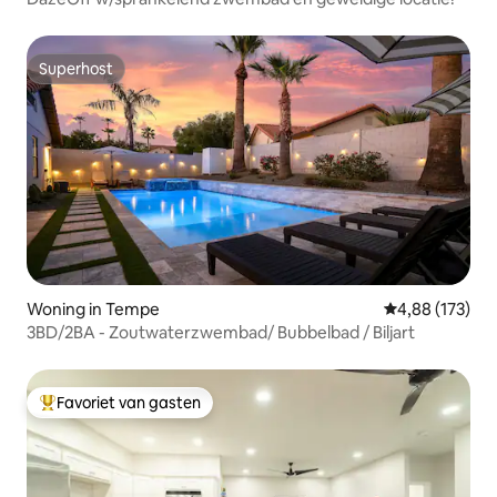
Superhost
Superhost
Woning in Tempe
Gemiddelde beo
4,88 (173)
3BD/2BA - Zoutwaterzwembad/ Bubbelbad / Biljart
Favoriet van gasten
Topfavoriet van gasten