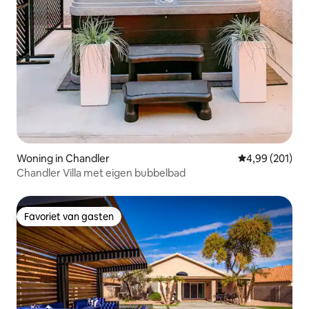
Woning in Chandler
Gemiddelde beo
4,99 (201)
Chandler Villa met eigen bubbelbad
Favoriet van gasten
Favoriet van gasten