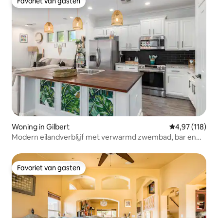
Favoriet van gasten
Favoriet van gasten
Woning in Gilbert
Gemiddelde beo
4,97 (118)
Modern eilandverblijf met verwarmd zwembad, bar en
prieel
Favoriet van gasten
Favoriet van gasten