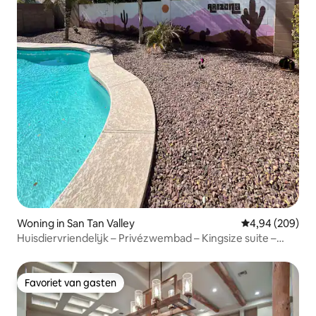
Woning in San Tan Valley
Gemiddelde beo
4,94 (209)
Huisdiervriendelijk – Privézwembad – Kingsize suite –
Golf in de buurt
Favoriet van gasten
Favoriet van gasten