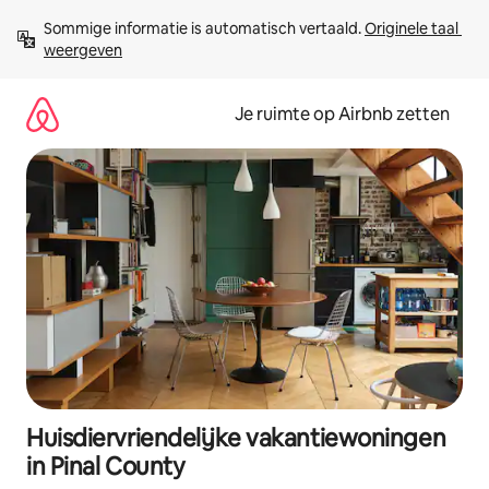
Ga
Sommige informatie is automatisch vertaald. 
Originele taal 
direct
weergeven
naar
inhoud
Je ruimte op Airbnb zetten
Huisdiervriendelijke vakantiewoningen
in Pinal County