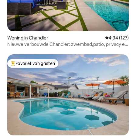
Woning in Chandler
Gemiddelde beo
4,94 (127)
Nieuwe verbouwde Chandler: zwembad,patio, privacy en
huisdieren!
Favoriet van gasten
Topfavoriet van gasten