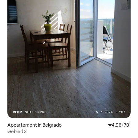
Appartement in Belgrado
Gemiddelde be
4,96 (70)
Gebied 3