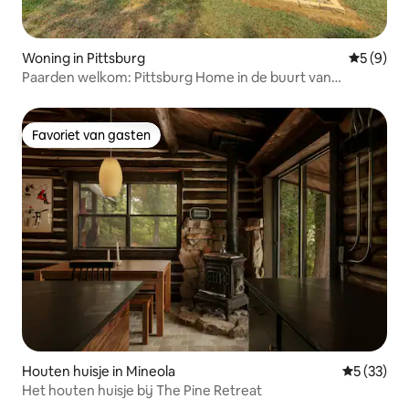
Woning in Pittsburg
Gemiddeld
5 (9)
Paarden welkom: Pittsburg Home in de buurt van
wijngaarden!
Favoriet van gasten
Favoriet van gasten
Houten huisje in Mineola
Gemiddelde
5 (33)
Het houten huisje bij The Pine Retreat