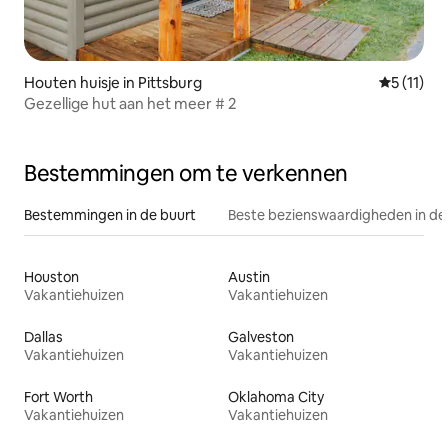
Houten huisje in Pittsburg
Gemiddeld
5 (11)
Gezellige hut aan het meer # 2
Bestemmingen om te verkennen
Bestemmingen in de buurt
Beste bezienswaardigheden in de
Houston
Austin
Vakantiehuizen
Vakantiehuizen
Dallas
Galveston
Vakantiehuizen
Vakantiehuizen
Fort Worth
Oklahoma City
Vakantiehuizen
Vakantiehuizen