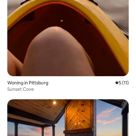
Woning in Pittsburg
Gemiddeld
5 (11)
Sunset Cove