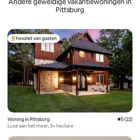
Andere geweldige vakantiewoningen in
Pittsburg
Favoriet van gasten
Topfavoriet van gasten
Woning in Pittsburg
Gemiddelde
5 (22)
Luxe aan het meer, 3+ hectare