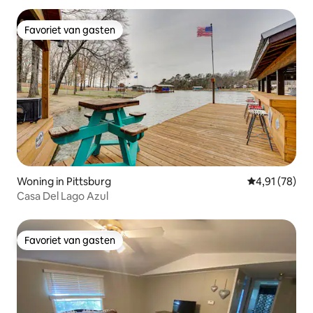
Favoriet van gasten
Favoriet van gasten
Woning in Pittsburg
Gemiddelde be
4,91 (78)
Casa Del Lago Azul
Favoriet van gasten
Favoriet van gasten