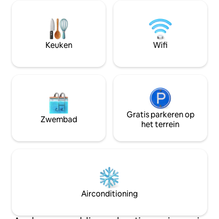
die willen ontspa
Geniet van rustig
veranda en avonde
Het is slechts een 
Bob Sandlin Lake, 
Keuken
Wifi
uitvalsbasis voor 
avontuur.
Gratis parkeren op
Zwembad
het terrein
Airconditioning