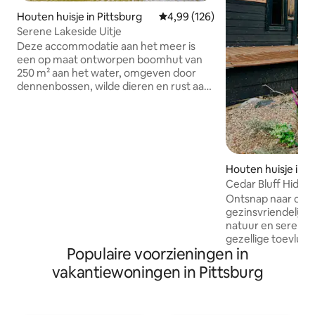
Houten huisje in Pittsburg
Gemiddelde beoordeling van 4,99
4,99 (126)
Serene Lakeside Uitje
Deze accommodatie aan het meer is
een op maat ontworpen boomhut van
250 m² aan het water, omgeven door
dennenbossen, wilde dieren en rust aan
het prachtige Bob Sandlin-meer.
Adembenemend uitzicht op het meer,
de baai en de wildernis vanuit de hoge
woonkamer met houten plafond en een
omloopterras op beide verdiepingen.
Eigen boothuis met powerlift. Vuurtafel,
Houten huisje in P
leistenen pooltafel, luxe ligstoelen,
Cedar Bluff Hidea
buitenvuurplaats en snelle
Ontsnap naar dit r
internetverbinding. Overvloedige wilde
gezinsvriendelijk
dieren: herten, vossen, een grote
natuur en serenit
verscheidenheid aan vogels.
gezellige toevluch
Verblijfskorting: 15% per week / 30% per
Populaire voorzieningen in
rust, verbinding 
maand.
herinneringen en b
vakantiewoningen in Pittsburg
een slaapkamer b
meubels en een ha
ideaal voor klein