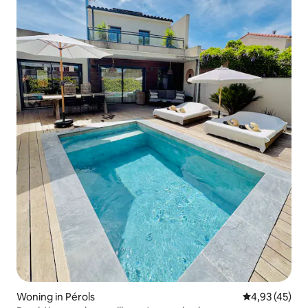
Woning in Pérols
Gemiddelde be
4,93 (45)