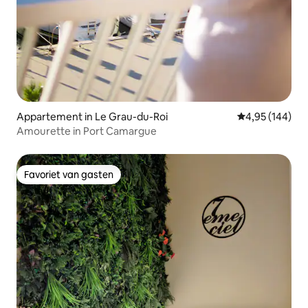
Appartement in Le Grau-du-Roi
Gemiddelde beo
4,95 (144)
Amourette in Port Camargue
Favoriet van gasten
Favoriet van gasten