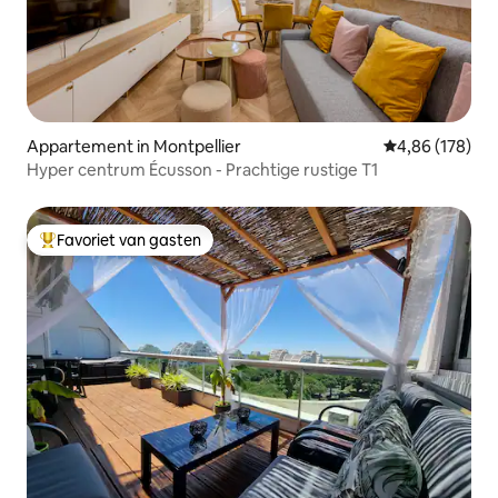
Appartement in Montpellier
Gemiddelde beo
4,86 (178)
Hyper centrum Écusson - Prachtige rustige T1
Favoriet van gasten
Topfavoriet van gasten