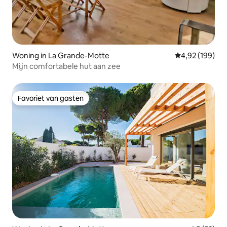
Woning in La Grande-Motte
Gemiddelde beo
4,92 (199)
Mijn comfortabele hut aan zee
Favoriet van gasten
Favoriet van gasten