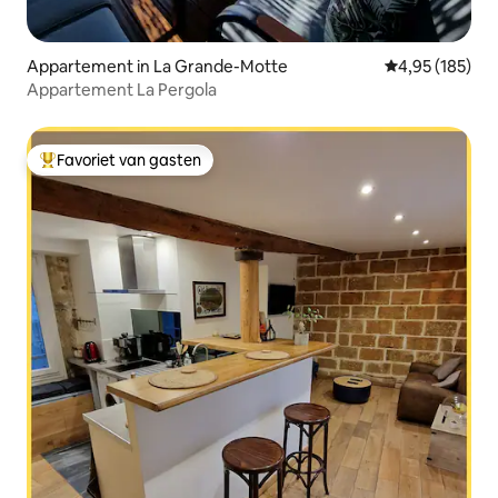
Appartement in La Grande-Motte
Gemiddelde beo
4,95 (185)
Appartement La Pergola
Favoriet van gasten
Topfavoriet van gasten