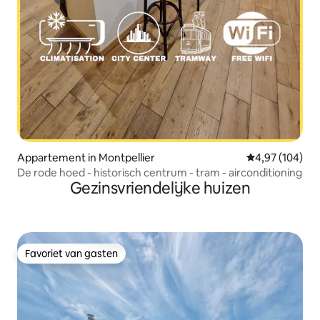
Appartement in Montpellier
Gemiddelde beo
4,97 (104)
De rode hoed - historisch centrum - tram - airconditioning
Gezinsvriendelijke huizen
Favoriet van gasten
Favoriet van gasten