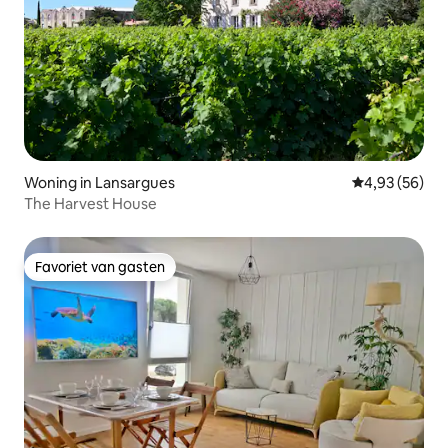
Woning in Lansargues
Gemiddelde be
4,93 (56)
The Harvest House
Favoriet van gasten
Favoriet van gasten