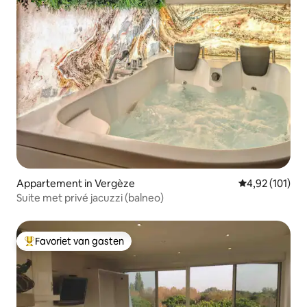
Appartement in Vergèze
Gemiddelde beo
4,92 (101)
Suite met privé jacuzzi (balneo)
Favoriet van gasten
Topfavoriet van gasten