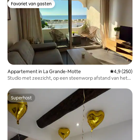
Favoriet van gasten
Favoriet van gasten
Appartement in La Grande-Motte
Gemiddelde be
4,9 (250)
Studio met zeezicht, op een steenworp afstand van het
strand van Couchant
Superhost
Superhost