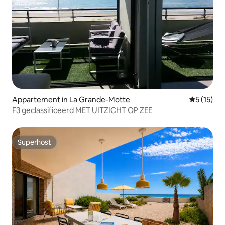
Appartement in La Grande-Motte
Gemiddelde
5 (15)
F3 geclassificeerd MET UITZICHT OP ZEE
Superhost
Superhost