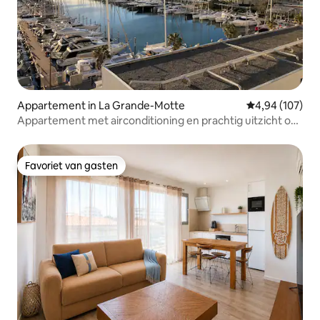
Appartement in La Grande-Motte
Gemiddelde beo
4,94 (107)
Appartement met airconditioning en prachtig uitzicht op
zee/haven
Favoriet van gasten
Favoriet van gasten