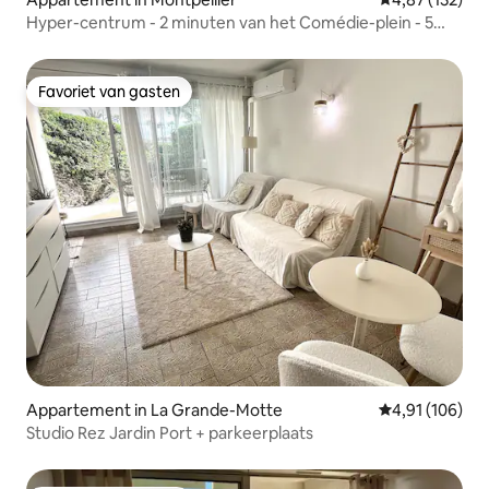
Hyper-centrum - 2 minuten van het Comédie-plein - 5
minuten van het station
Favoriet van gasten
Favoriet van gasten
Appartement in La Grande-Motte
Gemiddelde beo
4,91 (106)
Studio Rez Jardin Port + parkeerplaats