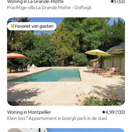
Woning in La Grande-Motte
Gemiddelde
5 (53)
Prachtige villa La Grande Motte - Golfwijk
Favoriet van gasten
Topfavoriet van gasten
Woning in Montpellier
Gemiddelde beo
4,99 (133)
Klein bos ° Appartement in bosrijk park in de stad