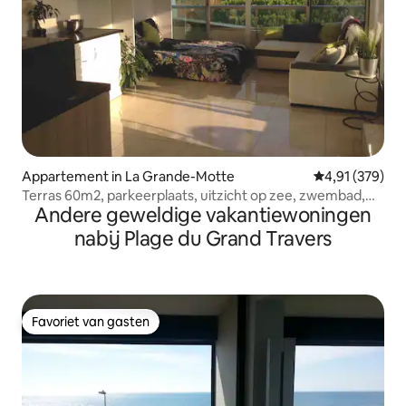
Appartement in La Grande-Motte
Gemiddelde beo
4,91 (379)
Terras 60m2, parkeerplaats, uitzicht op zee, zwembad,
Andere geweldige vakantiewoningen
airconditioning, wifi
nabij Plage du Grand Travers
Favoriet van gasten
Favoriet van gasten