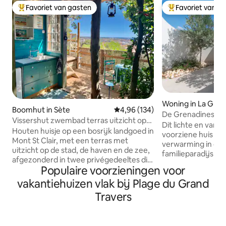
Favoriet van gasten
Favoriet van g
Topfavoriet van gasten
Topfavoriet van 
Woning in La Gra
Boomhut in Sète
Gemiddelde beoordeling van 4,96
4,96 (134)
De Grenadines°Str
Vissershut zwembad terras uitzicht op
lijn°Airco
Dit lichte en van a
zee stad
Houten huisje op een bosrijk landgoed in
voorziene huis va
Mont St Clair, met een terras met
verwarming in de w
uitzicht op de stad, de haven en de zee,
familieparadijs aa
afgezonderd in twee privégedeeltes die
perfect voor een 
Populaire voorzieningen voor
met elkaar verbonden zijn door een
verblijf, in elk seizoen. Het is 
buitentrap. Benedenverdieping,
vakantiehuizen vlak bij Plage du Grand
gerenoveerd en sm
afgesloten: slaapkamer van 12 m² met
biedt plaats aan max
Travers
een bed van 160 cm, toilet Bovenste
beddengoed en h
verdieping: doucheruimte,
hotelkwaliteit, vol
zomerkeuken van 6 m², komt uit op een
functioneel, hoef j