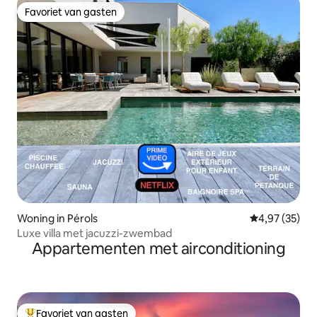
Favoriet van gasten
Favoriet van gasten
Woning in Pérols
Gemiddelde be
4,97 (35)
Luxe villa met jacuzzi-zwembad
Appartementen met airconditioning
Favoriet van gasten