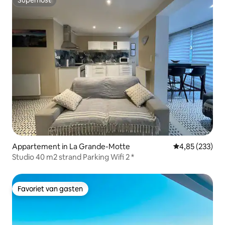
Superhost
Appartement in La Grande-Motte
Gemiddelde beo
4,85 (233)
Studio 40 m2 strand Parking Wifi 2 *
Favoriet van gasten
Favoriet van gasten