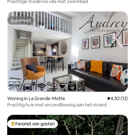
Prachtige moderne villa met zwembad
Superhost
Superhost
Woning in La Grande-Motte
Gemiddelde be
4,92 (12)
Prachtig huis met airconditioning aan het strand
Favoriet van gasten
Topfavoriet van gasten