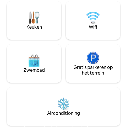
terras van 8 m² met tafel Gedeelde
koffers uit te pakken. Bedde
wasruimte met wasmachine en droger
centrale verwarmin
Toegang tot het gemeenschappelijke
beveiligde parkee
(niet-verwarmde) zwembad van
inbegrepen. .
09.00 uur tot 19.00 uur Gratis parkeren
Keuken
Wifi
aan de slaapkamerzijde voor 1 auto
Gratis parkeren op
Zwembad
het terrein
Airconditioning