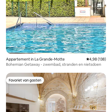
Appartement in La Grande-Motte
Gemiddelde beo
4,98 (138)
Bohemian Getaway - zwembad, stranden en nietsdoen
Favoriet van gasten
Favoriet van gasten