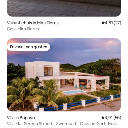
Vakantiehuis in Mira Flores
Gemiddelde be
4,81 (27)
Casa Mira Flores
Favoriet van gasten
Favoriet van gasten
Villa in Popoyo
Gemiddelde be
4,91 (56)
Villa Mar Serena Strand – Zwembad – Oceaan-Surf- Fios