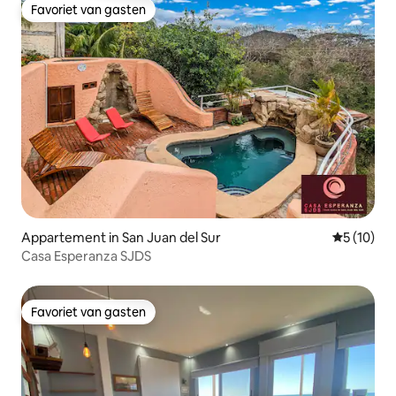
Favoriet van gasten
Favoriet van gasten
Appartement in San Juan del Sur
Gemiddelde
5 (10)
Casa Esperanza SJDS
Favoriet van gasten
Favoriet van gasten