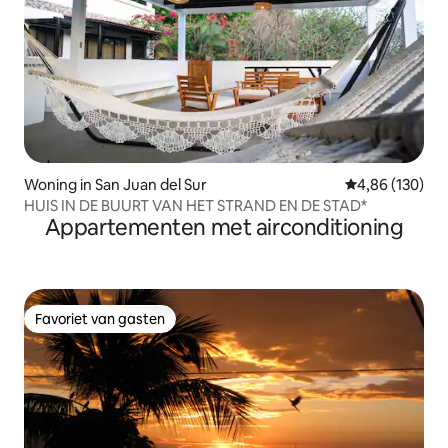
Woning in San Juan del Sur
Gemiddelde beo
4,86 (130)
HUIS IN DE BUURT VAN HET STRAND EN DE STAD*
Appartementen met airconditioning
Favoriet van gasten
Favoriet van gasten