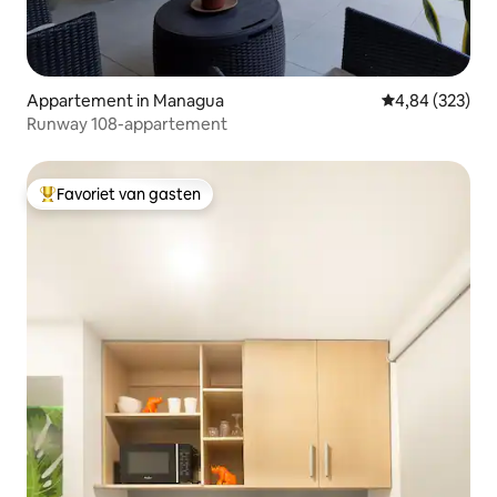
Appartement in Managua
Gemiddelde beo
4,84 (323)
Runway 108-appartement
Favoriet van gasten
Topfavoriet van gasten