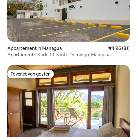
Appartement in Managua
Gemiddelde be
4,96 (81)
Apartamento Kodu 10, Santo Domingo, Managua
Favoriet van gasten
Favoriet van gasten