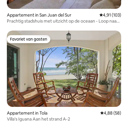
Appartement in San Juan del Sur
Gemiddelde beo
4,91 (103)
Prachtig stadshuis met uitzicht op de oceaan - Loop naar
het strand
Favoriet van gasten
Favoriet van gasten
Appartement in Tola
Gemiddelde be
4,88 (58)
Villa's Iguana Aan het strand A-2