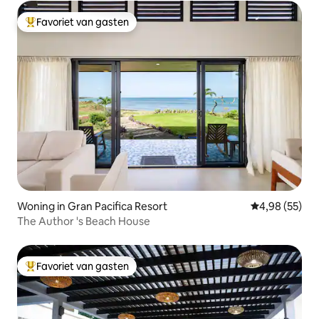
Favoriet van gasten
Topfavoriet van gasten
Woning in Gran Pacifica Resort
Gemiddelde be
4,98 (55)
The Author 's Beach House
Favoriet van gasten
Topfavoriet van gasten