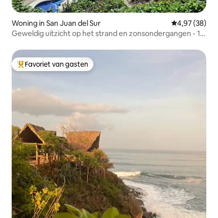
Woning in San Juan del Sur
Gemiddelde be
4,97 (38)
Geweldig uitzicht op het strand en zonsondergangen - 13
m infinity pool
Favoriet van gasten
Topfavoriet van gasten