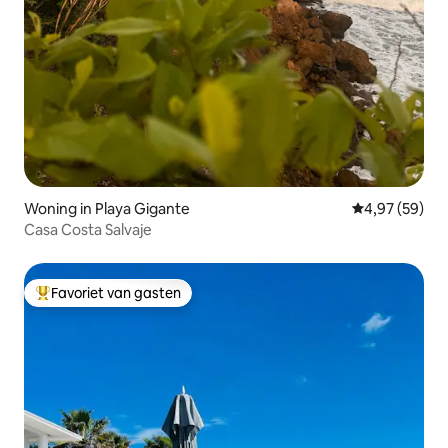
Woning in Playa Gigante
Gemiddelde be
4,97 (59)
Casa Costa Salvaje
Favoriet van gasten
Topfavoriet van gasten