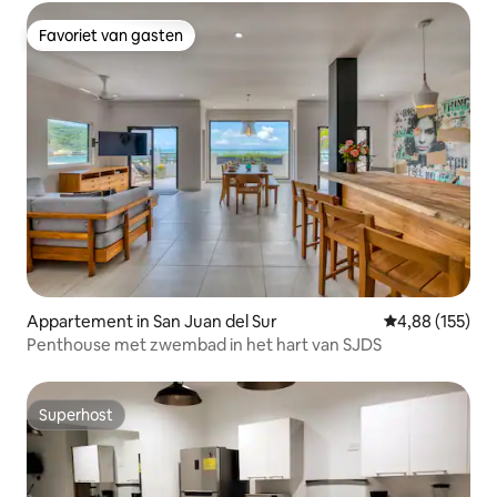
Favoriet van gasten
Favoriet van gasten
Appartement in San Juan del Sur
Gemiddelde beo
4,88 (155)
Penthouse met zwembad in het hart van SJDS
Superhost
Superhost