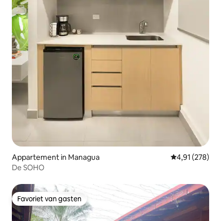
Appartement in Managua
Gemiddelde beo
4,91 (278)
De SOHO
Favoriet van gasten
Favoriet van gasten