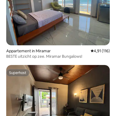
Appartement in Miramar
Gemiddelde beo
4,91 (116)
BESTE uitzicht op zee. Miramar Bungalows!
Superhost
Superhost