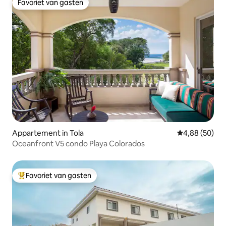
Favoriet van gasten
Favoriet van gasten
Appartement in Tola
Gemiddelde be
4,88 (50)
Oceanfront V5 condo Playa Colorados
Favoriet van gasten
Topfavoriet van gasten