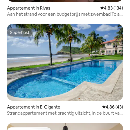
Appartement in Rivas
Gemiddelde beo
4,83 (134)
Aan het strand voor een budgetprijs met zwembad Tola
Iguana
Superhost
Superhost
Appartement in El Gigante
Gemiddelde be
4,86 (43)
Strandappartement met prachtig uitzicht, in de buurt van
het zwembad en palapa