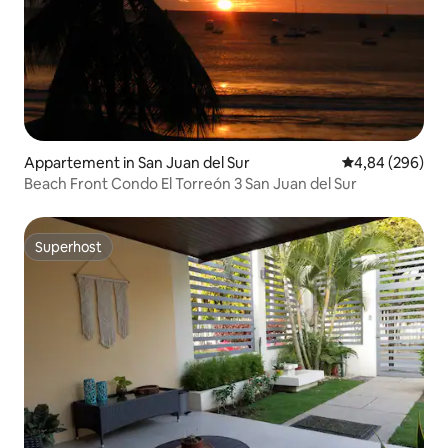
Appartement in San Juan del Sur
Gemiddelde beo
4,84 (296)
Beach Front Condo El Torreón 3 San Juan del Sur
Superhost
Superhost