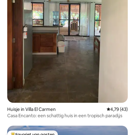
Huisje in Villa El Carmen
Gemiddelde be
4,79 (43)
Casa Encanto: een schattig huis in een tropisch paradijs
Favoriet van gasten