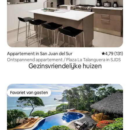
Appartement in San Juan del Sur
Gemiddelde beo
4,79 (131)
Ontspannend appartement / Plaza La Talanguera in SJDS
Gezinsvriendelijke huizen
Favoriet van gasten
Favoriet van gasten