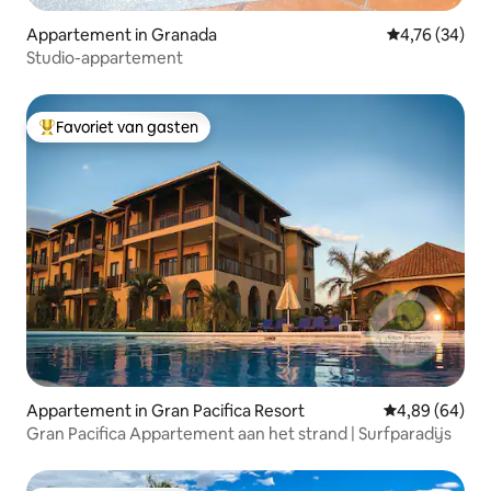
Appartement in Granada
Gemiddelde be
4,76 (34)
Studio-appartement
Favoriet van gasten
Topfavoriet van gasten
Appartement in Gran Pacifica Resort
Gemiddelde be
4,89 (64)
Gran Pacifica Appartement aan het strand | Surfparadijs