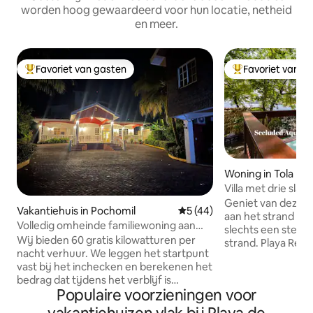
worden hoog gewaardeerd voor hun locatie, netheid
en meer.
Favoriet van gasten
Favoriet van g
Topfavoriet van gasten
Topfavoriet van 
Woning in Tola
Villa met drie sla
strand op Playa R
Geniet van deze g
Vakantiehuis in Pochomil
Gemiddelde beoordeling van 
5 (44)
aan het strand op
Volledig omheinde familiewoning aan
slechts een steen
zee
Wij bieden 60 gratis kilowatturen per
strand. Playa Redonda is uitgeroepen tot
nacht verhuur. We leggen het startpunt
een van de mooist
vast bij het inchecken en berekenen het
Nicaragua. Elke villa heeft een eigen
bedrag dat tijdens het verblijf is
terras, badkamer 
Populaire voorzieningen voor
gebruikt. Als het het opgegeven totale
en koffiezetapparaat. De huur 
bedrag overschrijdt op basis van de
uit een Master Su