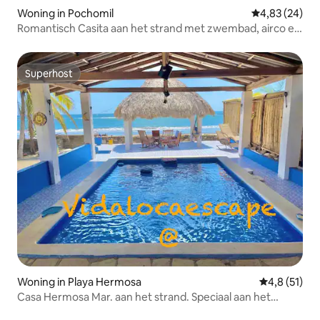
Woning in Pochomil
Gemiddelde be
4,83 (24)
Romantisch Casita aan het strand met zwembad, airco en
snelle wifi
Superhost
Superhost
Woning in Playa Hermosa
Gemiddelde b
4,8 (51)
Casa Hermosa Mar. aan het strand. Speciaal aan het
zwembad