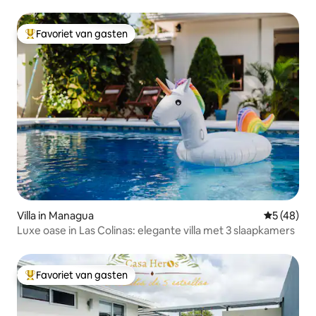
Net
Favoriet van gasten
Topfavoriet van gasten
Villa in Managua
Gemiddelde
5 (48)
Luxe oase in Las Colinas: elegante villa met 3 slaapkamers
Favoriet van gasten
Topfavoriet van gasten