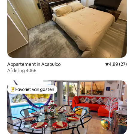
Appartement in Acapulco
Gemiddelde be
4,89 (27)
Afdeling 406E
Favoriet van gasten
Topfavoriet van gasten