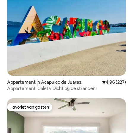
Appartement in Acapulco de Juárez
Gemiddelde beo
4,96 (227)
Appartement 'Caleta' Dicht bij de stranden!
Favoriet van gasten
Favoriet van gasten