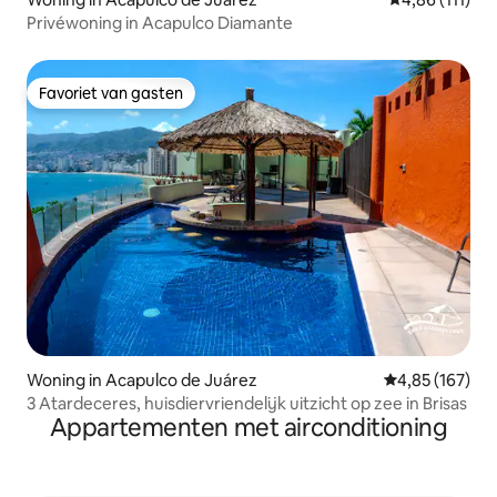
Privéwoning in Acapulco Diamante
Favoriet van gasten
Favoriet van gasten
Woning in Acapulco de Juárez
Gemiddelde beo
4,85 (167)
3 Atardeceres, huisdiervriendelijk uitzicht op zee in Brisas
Appartementen met airconditioning