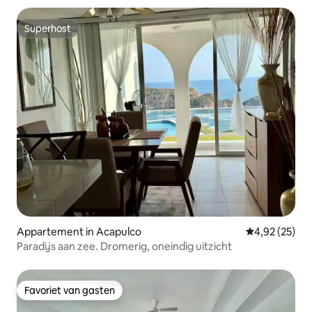
Superhost
Superhost
Appartement in Acapulco
Gemiddelde be
4,92 (25)
Paradijs aan zee. Dromerig, oneindig uitzicht
Favoriet van gasten
Favoriet van gasten