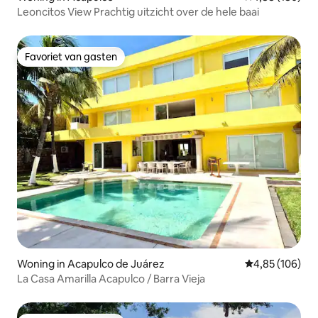
Leoncitos View Prachtig uitzicht over de hele baai
Favoriet van gasten
Favoriet van gasten
Woning in Acapulco de Juárez
Gemiddelde beo
4,85 (106)
La Casa Amarilla Acapulco / Barra Vieja