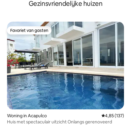
Gezinsvriendelijke huizen
Favoriet van gasten
Favoriet van gasten
Woning in Acapulco
Gemiddelde beo
4,85 (137)
Huis met spectaculair uitzicht Onlangs gerenoveerd