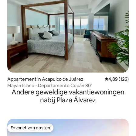
Appartement in Acapulco de Juárez
Gemiddelde beo
4,89 (126)
Mayan Island - Departamento Copán 801
Andere geweldige vakantiewoningen
nabij Plaza Álvarez
Favoriet van gasten
Favoriet van gasten