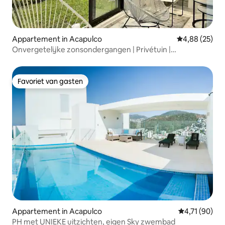
Appartement in Acapulco
Gemiddelde be
4,88 (25)
Onvergetelijke zonsondergangen | Privétuin |
Zwembaden
Favoriet van gasten
Favoriet van gasten
Appartement in Acapulco
Gemiddelde be
4,71 (90)
PH met UNIEKE uitzichten, eigen Sky zwembad