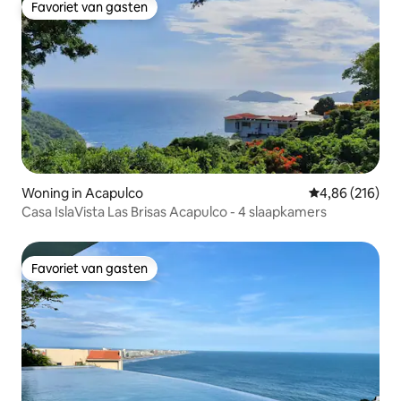
Favoriet van gasten
Favoriet van gasten
Woning in Acapulco
Gemiddelde beo
4,86 (216)
Casa IslaVista Las Brisas Acapulco - 4 slaapkamers
Favoriet van gasten
Favoriet van gasten