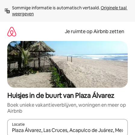
Ga
Sommige informatie is automatisch vertaald. 
Originele taal 
direct
weergeven
naar
inhoud
Je ruimte op Airbnb zetten
Huisjes in de buurt van Plaza Álvarez
Boek unieke vakantieverblijven, woningen en meer op
Airbnb
Locatie
Wanneer er suggesties beschikbaar zijn, maak je een keuze met