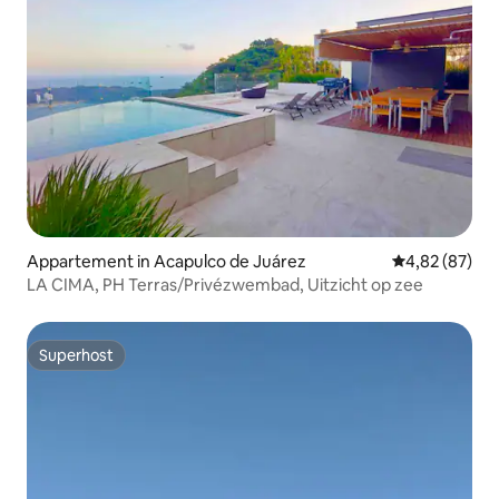
Appartement in Acapulco de Juárez
Gemiddelde be
4,82 (87)
LA CIMA, PH Terras/Privézwembad, Uitzicht op zee
Superhost
Superhost