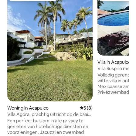
Villa in Acapulco
Villa Suspiro met e
de Stille Oceaan
Volledig gerenovee
witte villa in onts
Mexicaanse ambach
Privézwembad, 3 
airconditioning, 2
en eetkamer, alle
Woning in Acapulco
Gemiddelde beoordeling van
5 (8)
uitzicht op de Sti
Villa Agora, prachtig uitzicht op de baai
met de auto zeer 
van Acapulco
Een perfect huis om in alle privacy te
parkeerplaatsen b
genieten van hotelachtige diensten en
met een groot zw
voorzieningen. Jacuzzi en zwembad
fitnessruimte. S