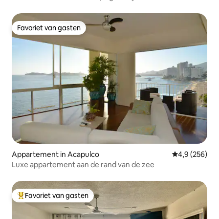
Favoriet van gasten
Favoriet van gasten
Appartement in Acapulco
Gemiddelde be
4,9 (256)
Luxe appartement aan de rand van de zee
Favoriet van gasten
Topfavoriet van gasten