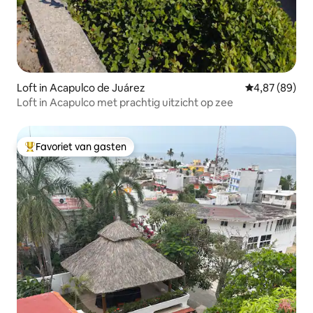
Loft in Acapulco de Juárez
Gemiddelde be
4,87 (89)
Loft in Acapulco met prachtig uitzicht op zee
Favoriet van gasten
Topfavoriet van gasten