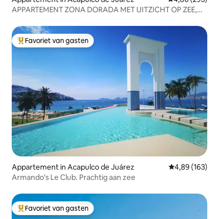
APPARTEMENT ZONA DORADA MET UITZICHT OP ZEE,
OP EEN STEENWORP AFSTAND VAN HET STRAND.
Favoriet van gasten
Topfavoriet van gasten
Appartement in Acapulco de Juárez
Gemiddelde beo
4,89 (163)
Armando's Le Club. Prachtig aan zee
Favoriet van gasten
Topfavoriet van gasten