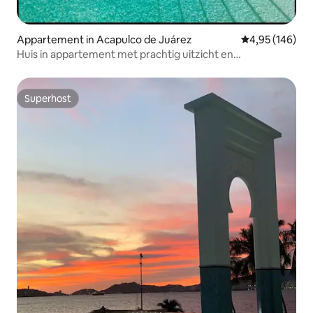
Appartement in Acapulco de Juárez
Gemiddelde beo
4,95 (146)
Huis in appartement met prachtig uitzicht en
privézwembad
Superhost
Superhost