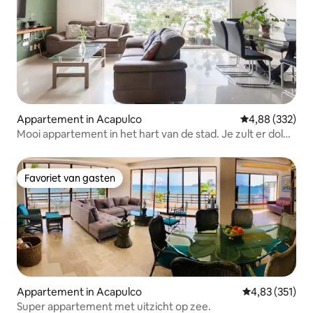
Appartement in Acapulco
Gemiddelde beo
4,88 (332)
Mooi appartement in het hart van de stad. Je zult er dol
op zijn.
Favoriet van gasten
Favoriet van gasten
Appartement in Acapulco
Gemiddelde beo
4,83 (351)
Super appartement met uitzicht op zee.