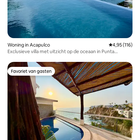
Woning in Acapulco
Gemiddelde beo
4,95 (116)
Exclusieve villa met uitzicht op de oceaan in Punta
Diamante
Favoriet van gasten
Favoriet van gasten