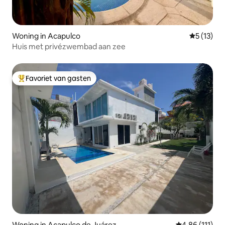
Woning in Acapulco
Gemiddelde
5 (13)
Huis met privézwembad aan zee
Favoriet van gasten
Topfavoriet van gasten
Woning in Acapulco de Juárez
Gemiddelde beo
4,86 (111)