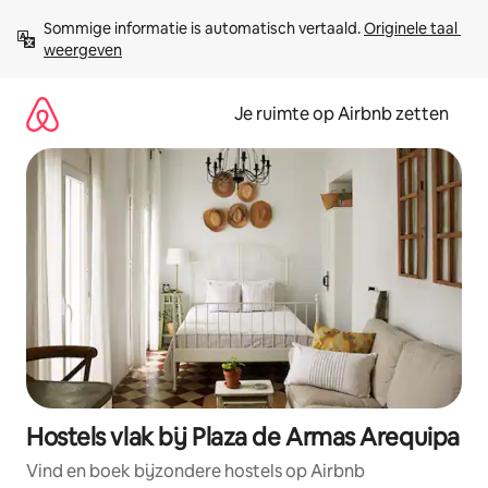
Ga
Sommige informatie is automatisch vertaald. 
Originele taal 
direct
weergeven
naar
inhoud
Je ruimte op Airbnb zetten
Hostels vlak bij Plaza de Armas Arequipa
Vind en boek bijzondere hostels op Airbnb