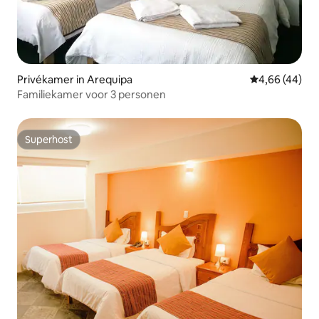
Privékamer in Arequipa
Gemiddelde be
4,66 (44)
Familiekamer voor 3 personen
Superhost
Superhost