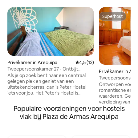
Superhost
Superhost
Privékamer in Arequipa
Gemiddelde beoordeling van 4,
4,5 (12)
Tweepersoonskamer 27 - Ontbijt
Privékamer in Are
inbegrepen (centrum)
Als je op zoek bent naar een centraal
Tweepersoonskame
gelegen plek en geniet van een
in Casona
Ontworpen voor st
uitstekend terras, dan is Peter Hostel
romantische en se
iets voor jou. Het Peter's Hostel is
waarderen. Geleg
gevestigd in een rustiek Spaans gebouw
verdieping van Villa 
op een steenworp afstand van het Plaza
Populaire voorzieningen voor hostels
casona drie blokk
de Armas de Arequipa en de beroemde
Het heeft een tw
vlak bij Plaza de Armas Arequipa
kathedraal en biedt huisdiervriendelijke
02 bedden), een 
accommodatie. Gratis wifi in het hele
24/7 warm water,
etablissement. En een gedeelde keuken
kabelzenders, snel
tot uw beschikking. De kamer is PRIVÉ,
een typisch dagelij