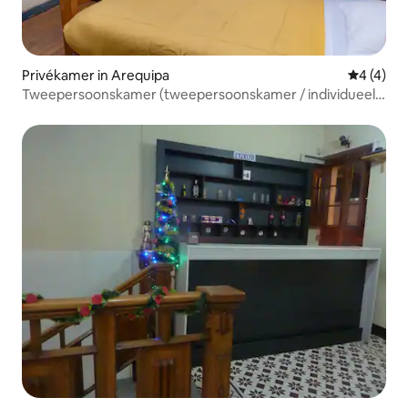
Privékamer in Arequipa
Gemiddeld
4 (4)
Tweepersoonskamer (tweepersoonskamer / individueel)
- Ontbijt inbegrepen 15