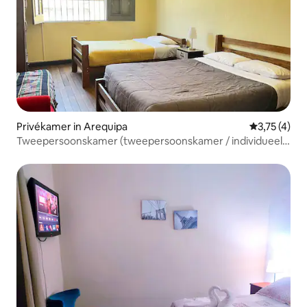
Privékamer in Arequipa
Gemiddelde b
3,75 (4)
Tweepersoonskamer (tweepersoonskamer / individueel)
- Ontbijt inbegrepen. 17