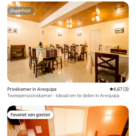
Superhost
Superhost
Privékamer in Arequipa
Gemiddelde b
4,67 (3)
Tweepersoonskamer - Ideaal om te delen in Arequipa
Favoriet van gasten
Favoriet van gasten