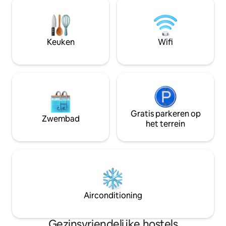
bestaat uit 1 queensize bed. Gedeelde
8.30 uur). Ramen n
badkamer ONTBIJT INBEGREPEN !!!
toegang tot geme
ruimtes, ideaal om
of te werken.
Keuken
Wifi
Gratis parkeren op
Zwembad
het terrein
Airconditioning
Gezinsvriendelijke hostels