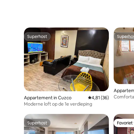
Superhost
Superho
Superhost
Superho
Appartem
Comfortabe
Appartement in Cuzco
Gemiddelde beoordelin
4,81 (36)
Moderne loft op de 1e verdieping
Superhost
Favoriet
Superhost
Favoriet