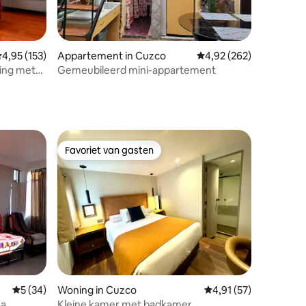
ecensies
emiddelde beoordeling van 4,95 uit 5, 153 recensies
4,95 (153)
Appartement in Cuzco
Gemiddelde beoordeling
4,92 (262)
ving met
Gemeubileerd mini-appartement
Favoriet van gasten
Favoriet van gasten
ecensies
Gemiddelde beoordeling van 5 uit 5, 34 recensies
5 (34)
Woning in Cuzco
Gemiddelde beoordelin
4,91 (57)
na
Kleine kamer met badkamer.