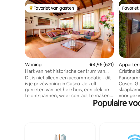
Favoriet van gasten
Favoriet
Topfavoriet van gasten
Favoriet
Woning
Gemiddelde beoordeling 
4,96 (621)
Appartem
Hart van het historische centrum van
Cristina 
Cusco ° Balkon en tuin
uitzicht o
Dit is niet alleen een accommodatie - dit
Panoramis
is je privéwoning in Cusco. Je zult
Cusco. G
genieten van het hele huis, een plek om
slaapkame
te ontspannen, weer contact te maken
voor gezi
Populaire vo
en betekenisvolle momenten te delen
op zoek z
met je familie of vrienden. Ontspan op
Locatie: 
het terras, kom samen bij de open haard
de Armas
en ontdek de historische schatten die in
archeolog
dit huis bewaard zijn gebleven — het
Redonda. 
biedt je comfort, schoonheid en een
Je kunt er 
gevoel van plaats. - Locatie: het ligt in het
alles wat 