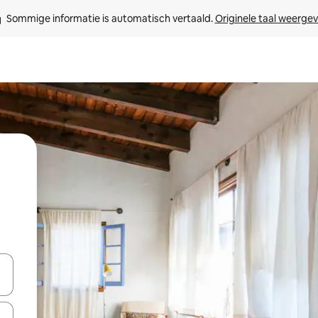
Sommige informatie is automatisch vertaald. 
Originele taal weerge
een keuze met je de pijltjestoetsen omhoog en omlaag, óf door te tik