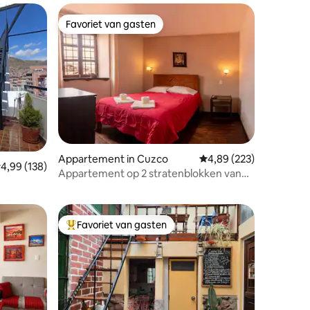
Favoriet van gasten
Favoriet van gasten
Appartement in Cuzco
Gemiddelde beoordeling
4,89 (223)
ecensies
emiddelde beoordeling van 4,99 uit 5, 138 recensies
4,99 (138)
Appartement op 2 stratenblokken van
de Plaza de Armas
Favoriet van gasten
Topfavoriet van gasten