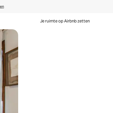
ven
Je ruimte op Airbnb zetten
ken of swipen.