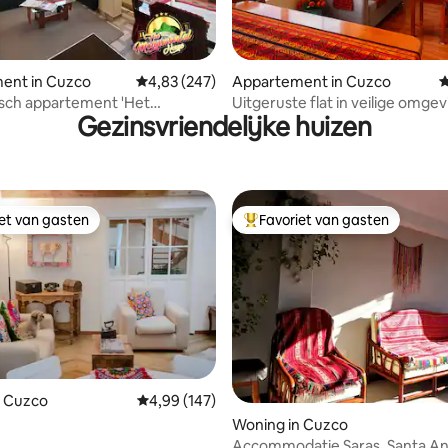
 van 4,96 uit 5, 141 recensies
ent in Cuzco
Gemiddelde beoordeling van 4,83 uit 5, 247 r
4,83 (247)
Appartement in Cuzco
G
sch appartement 'Het
Uitgeruste flat in veilige omge
Gezinsvriendelijke huizen
ale Huis'
prachtig uitzicht |Cusco
iet van gasten
Favoriet van gasten
iet van gasten
Topfavoriet van gasten
n Cuzco
Gemiddelde beoordeling van 4,99 uit 5, 147 r
4,99 (147)
 van 4,88 uit 5, 75 recensies
Woning in Cuzco
Accommodatie Saras, Santa A