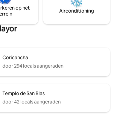
af het
je geen beschikbaarheid vindt, kun je ook
arkeren op het
 hebben
zoeken naar ons andere appartement:
Airconditioning
errein
de
Casa Arco Iris II – Downtown, geweldig
ats van
uitzicht en open haard.
Mayor
Coricancha
door 294 locals aangeraden
Templo de San Blas
door 42 locals aangeraden