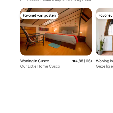
centrale plein
Favoriet van gasten
Favoriet
Favoriet van gasten
Favoriet
Woning in Cusco
Gemiddelde beoordeling
4,88 (116)
Woning i
Our Little Home Cusco
Gezellig e
Cusco