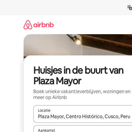
Ga
direct
naar
inhoud
Huisjes in de buurt van
Plaza Mayor
Boek unieke vakantieverblijven, woningen en
meer op Airbnb
Locatie
Wanneer er suggesties beschikbaar zijn, maak je 
Aankomst