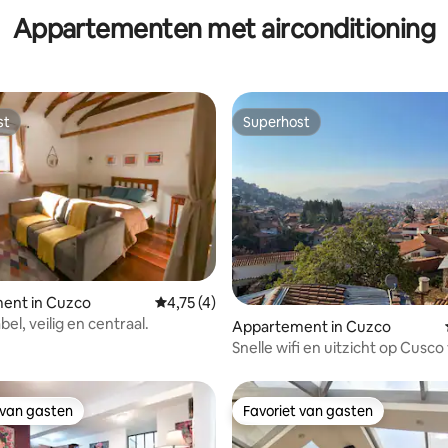
Appartementen met airconditioning
st
Superhost
st
Superhost
ent in Cuzco
Gemiddelde beoordeling van 4,75 uit 5, 4 
4,75 (4)
l, veilig en centraal.
g van 4,81 uit 5, 36 recensies
Appartement in Cuzco
Snelle wifi en uitzicht op Cusco
digitale nomaden
 van gasten
Favoriet van gasten
 van gasten
Favoriet van gasten