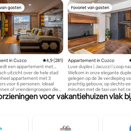
 van gasten
Favoriet van gasten
 van gasten
Favoriet van gasten
van 4,96 uit 5, 621 recensies
ent in Cuzco
Gemiddelde beoordeling van 4,9 uit 5, 281 r
4,9 (281)
Appartement in Cuzco
G
biedt een appartement met
Luxe duplex | Jacuzzi | Loop na
p de stad.
historische centrum
ch uitzicht over de hele stad
Welkom in onze elegante duple
eheel appartement met 3
gelegen op de 3e verdieping v
rs voor 6 personen. Ideaal
prachtig gebouw, op slechts ee
nnen of vriendengroepen die
minuten met de taxi van het ce
orzieningen voor vakantiehuizen vlak bi
ijn naar comfort en ruimte.
plein. Het heeft 3 slaapkamers
op 15 minuten lopen van Plaza
eigen badkamer, woonkamer, 
. Onderweg komt u langs de
eetkamer, verbonden door ee
ische vindplaats Huaca Mesa
wenteltrap. Het appartement 
Zou je liever een taxi nemen?
modern design. Je kunt ontspa
in 7 minuten komen. Je hebt
de jacuzzi en in de moderne b
je nodig hebt om je thuis te
met Spaanse douches en ook g