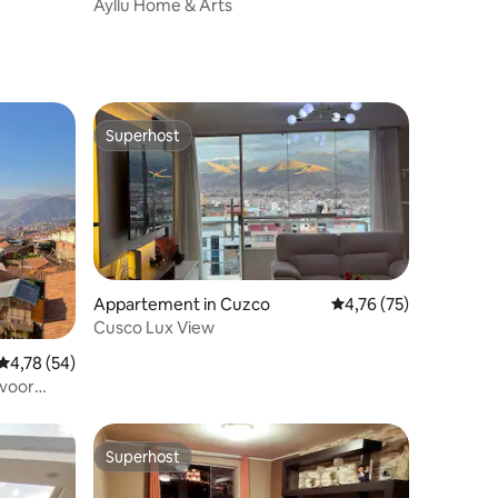
Ayllu Home & Arts
Superhost
Superhost
Appartement in Cuzco
Gemiddelde beoordelin
4,76 (75)
Cusco Lux View
recensies
Gemiddelde beoordeling van 4,78 uit 5, 54 recensies
4,78 (54)
 voor
Superhost
Superhost