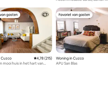
 van gasten
Favoriet van gasten
 van gasten
Favoriet van gasten
 van 4,88 uit 5, 116 recensies
n Cuzco
Gemiddelde beoordeling van 4,78 uit 5, 215 r
4,78 (215)
Woning in Cuzco
n mooi huis in het hart van
APU San Blas