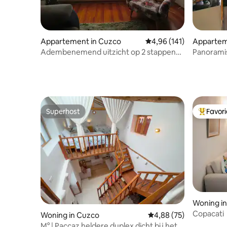
Appartement in Cuzco
Gemiddelde beoordeling
4,96 (141)
Appartem
Adembenemend uitzicht op 2 stappen
Panorami
van de San Blas-markt
Monument
Superhost
Favor
Superhost
Topfavor
Woning i
Copacati
Woning in Cuzco
Gemiddelde beoordeling
4,88 (75)
M° | Paccaz heldere duplex dicht bij het