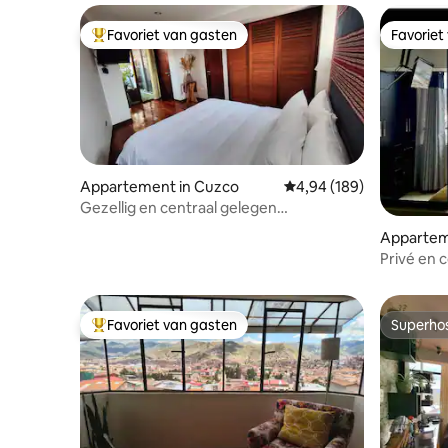
Favoriet van gasten
Favoriet
Topfavoriet van gasten
Favoriet
Appartement in Cuzco
Gemiddelde beoordeling 
4,94 (189)
Gezellig en centraal gelegen
appartement dicht bij alles
Appartem
Privé en
uitzicht 
Favoriet van gasten
Superho
Topfavoriet van gasten
Superho