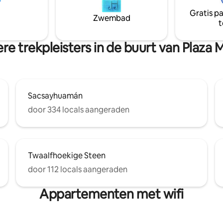
omfortabele bedden, een
van de frisse ochtendbries van
Gratis p
uitgeruste keuken en een
terras. Voor meer vertrouwen
Zwembad
t
 Verblijf bij ons en beleef
we een beveiligingscamera op 
 een ontspannen manier.
gemeenschappelijke binnenpla
het gebouw
re trekpleisters in de buurt van Plaza 
Sacsayhuamán
door 334 locals aangeraden
Twaalfhoekige Steen
door 112 locals aangeraden
Appartementen met wifi