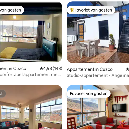
 van gasten
Favoriet van gasten
 van gasten
Topfavoriet van gasten
van 4,94 uit 5, 189 recensies
ent in Cuzco
Gemiddelde beoordeling van 4,93 uit 5, 143 r
4,93 (143)
Appartement in Cuzco
G
 comfortabel appartement met
Studio-appartement - Angelina
op de hemel
st
Favoriet van gasten
st
Favoriet van gasten