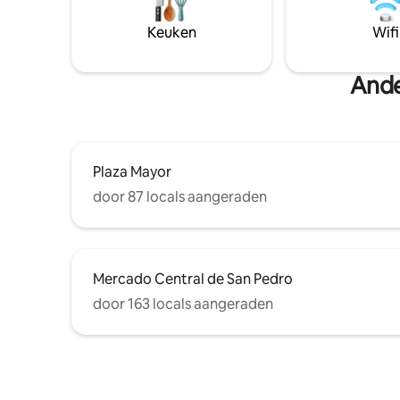
hart van het historische centrum van
voelen: c
Cusco Aankomsttijd tot 17.00 uur,
volledig 
Keuken
Wifi
daarna bewaren we de sleutels in het
wasruimte.
naastgelegen hotel
Cusco op
Ande
Plaza Mayor
door 87 locals aangeraden
Mercado Central de San Pedro
door 163 locals aangeraden