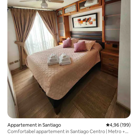
Appartement in Santiago
Gemiddelde beo
4,96 (199)
Comfortabel appartement in Santiago Centro | Metro +
wifi |