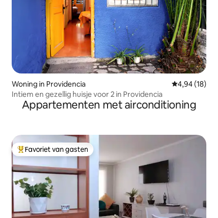
Woning in Providencia
Gemiddelde be
4,94 (18)
Intiem en gezellig huisje voor 2 in Providencia
Appartementen met airconditioning
Favoriet van gasten
Topfavoriet van gasten