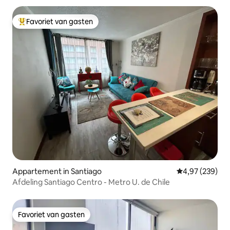
Favoriet van gasten
Topfavoriet van gasten
Appartement in Santiago
Gemiddelde beo
4,97 (239)
Afdeling Santiago Centro - Metro U. de Chile
Favoriet van gasten
Favoriet van gasten