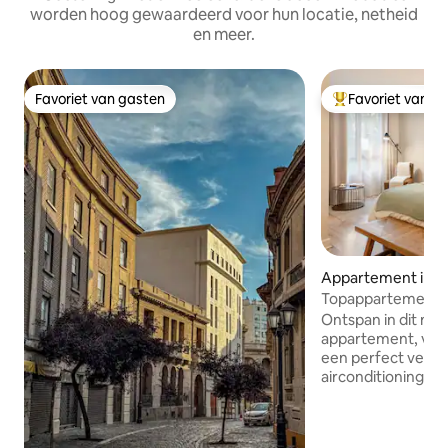
worden hoog gewaardeerd voor hun locatie, netheid
en meer.
Favoriet van gasten
Favoriet van g
Favoriet van gasten
Topfavoriet van 
Appartement in S
Topappartement me
airconditioning, s
Ontspan in dit m
- Lastarria
appartement, voll
een perfect verblijf. G
airconditioning m
- Supersnelle wifi
Haardroger en sti
zachte, katoenen 