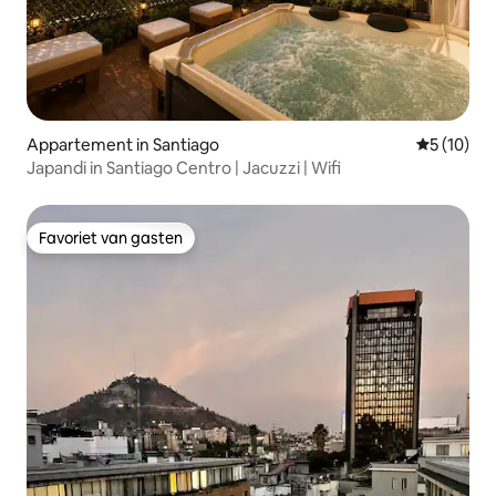
Appartement in Santiago
Gemiddelde
5 (10)
Japandi in Santiago Centro | Jacuzzi | Wifi
Favoriet van gasten
Favoriet van gasten