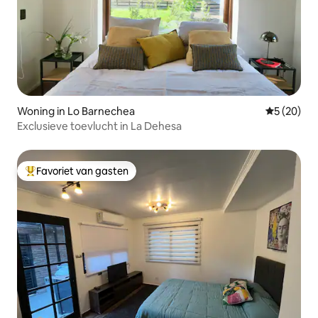
Woning in Lo Barnechea
Gemiddelde
5 (20)
Exclusieve toevlucht in La Dehesa
Favoriet van gasten
Topfavoriet van gasten