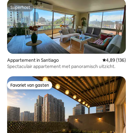
Superhost
Superhost
Appartement in Santiago
Gemiddelde beo
4,89 (136)
Spectaculair appartement met panoramisch uitzicht.
Favoriet van gasten
Favoriet van gasten