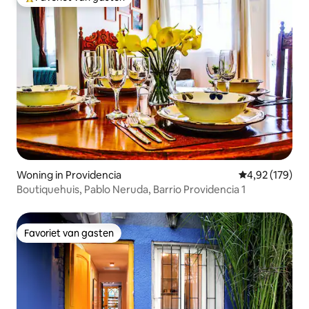
Topfavoriet van gasten
Woning in Providencia
Gemiddelde beo
4,92 (179)
Boutiquehuis, Pablo Neruda, Barrio Providencia 1
Favoriet van gasten
Favoriet van gasten