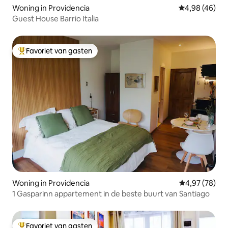
Woning in Providencia
Gemiddelde be
4,98 (46)
Guest House Barrio Italia
Favoriet van gasten
Topfavoriet van gasten
Woning in Providencia
Gemiddelde be
4,97 (78)
1 Gasparinn appartement in de beste buurt van Santiago
Favoriet van gasten