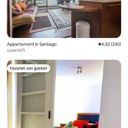
Appartement in Santiago
Gemiddelde beo
4,92 (240)
superloft
Favoriet van gasten
Favoriet van gasten