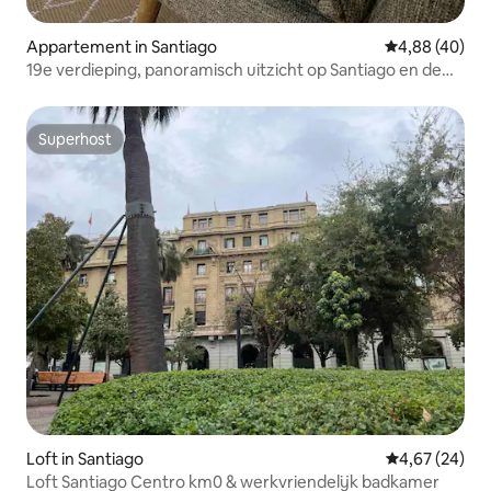
Appartement in Santiago
Gemiddelde be
4,88 (40)
19e verdieping, panoramisch uitzicht op Santiago en de
Andes, airconditioning
Superhost
Superhost
Loft in Santiago
Gemiddelde be
4,67 (24)
Loft Santiago Centro km0 & werkvriendelijk badkamer