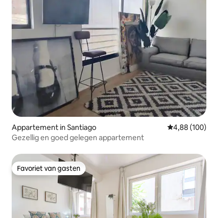
Appartement in Santiago
Gemiddelde beo
4,88 (100)
Gezellig en goed gelegen appartement
Favoriet van gasten
Favoriet van gasten