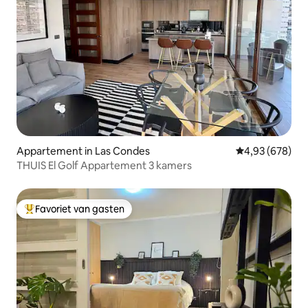
Appartement in Las Condes
Gemiddelde beo
4,93 (678)
THUIS El Golf Appartement 3 kamers
Favoriet van gasten
Topfavoriet van gasten