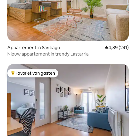
Appartement in Santiago
Gemiddelde beo
4,89 (241)
Nieuw appartement in trendy Lastarria
Favoriet van gasten
Topfavoriet van gasten