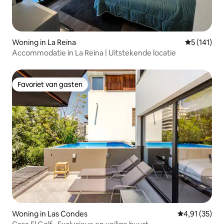
Woning in La Reina
Gemiddelde 
5 (141)
Accommodatie in La Reina | Uitstekende locatie
Favoriet van gasten
Favoriet van gasten
Woning in Las Condes
Gemiddelde be
4,91 (35)