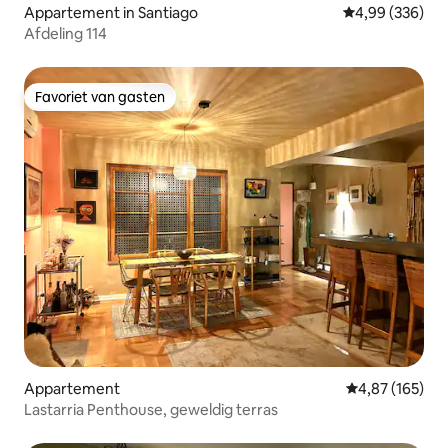
Appartement in Santiago
Gemiddelde beo
4,99 (336)
Afdeling 114
Favoriet van gasten
Favoriet van gasten
Appartement
Gemiddelde beo
4,87 (165)
Lastarria Penthouse, geweldig terras