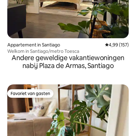
Appartement in Santiago
Gemiddelde beo
4,99 (157)
Welkom in Santiago/metro Toesca
Andere geweldige vakantiewoningen
nabij Plaza de Armas, Santiago
Favoriet van gasten
Favoriet van gasten