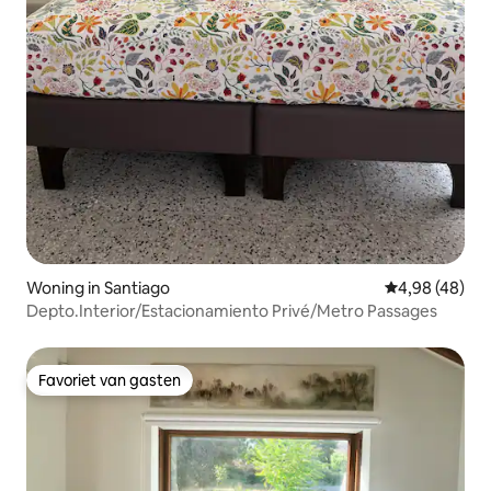
Woning in Santiago
Gemiddelde be
4,98 (48)
Depto.Interior/Estacionamiento Privé/Metro Passages
Favoriet van gasten
Favoriet van gasten