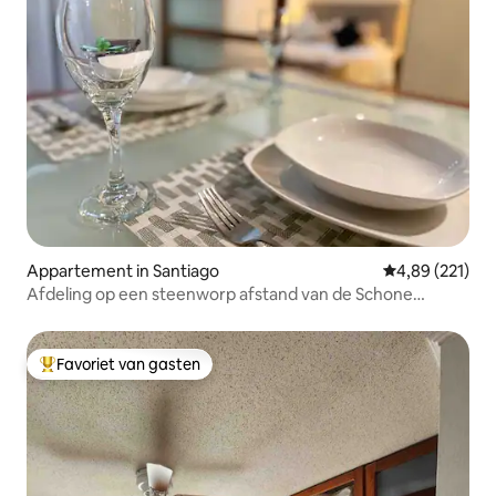
Appartement in Santiago
Gemiddelde beo
4,89 (221)
Afdeling op een steenworp afstand van de Schone
Kunsten en Lastarria
Favoriet van gasten
Topfavoriet van gasten