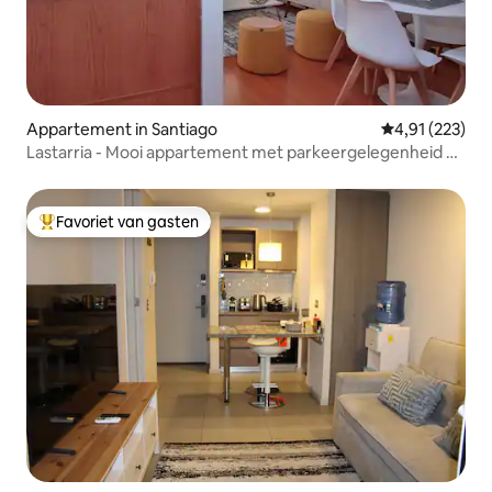
Appartement in Santiago
Gemiddelde beo
4,91 (223)
Lastarria - Mooi appartement met parkeergelegenheid en
airco
Favoriet van gasten
Topfavoriet van gasten