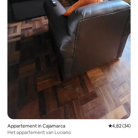
Appartement in Cajamarca
Gemiddelde be
4,82 (34)
Het appartement van Luciano