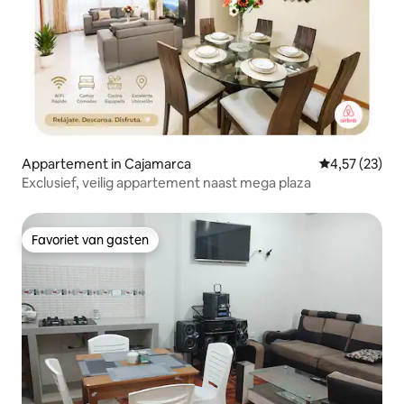
Appartement in Cajamarca
Gemiddelde be
4,57 (23)
Exclusief, veilig appartement naast mega plaza
Favoriet van gasten
Favoriet van gasten