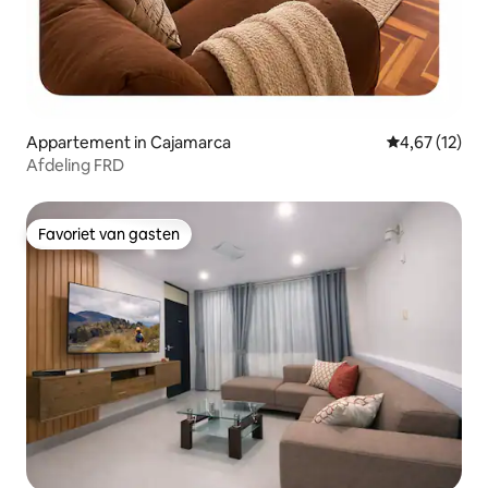
Appartement in Cajamarca
Gemiddelde be
4,67 (12)
Afdeling FRD
Favoriet van gasten
Favoriet van gasten