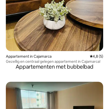
Appartement in Cajamarca
Gemiddelde 
4,8 (5)
Gezellig en centraal gelegen appartement in Cajamarca!
Appartementen met bubbelbad