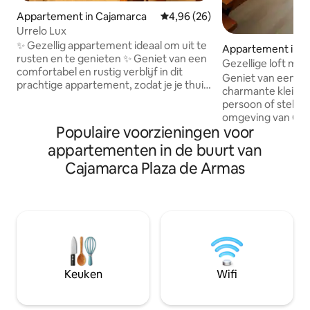
Appartement in Cajamarca
Gemiddelde beoordeling van 4,9
4,96 (26)
Urrelo Lux
✨ Gezellig appartement ideaal om uit te
Appartement in C
rusten en te genieten ✨ Geniet van een
Gezellige loft met
comfortabel en rustig verblijf in dit
in Cajamarca.
Geniet van een uni
prachtige appartement, zodat je je thuis
charmante kleine l
voelt. Het heeft goed verlichte ruimtes,
persoon of stel. G
een schone en functionele sfeer, ideaal
omgeving van Caj
voor rust, werk of toeristische reizen.
Populaire voorzieningen voor
deze ruimte comfo
Het is volledig uitgerust, comfortabel,
prachtig uitzicht 
appartementen in de buurt van
gelegen op 5 blokken van Plaza de
zonsopgang tot z
Armas, in een veilige en gemakkelijk
Cajamarca Plaza de Armas
kunt genieten. De 
toegankelijke omgeving, dicht bij
nodig hebt voor e
winkels, restaurants en
verblijf: een twe
bezienswaardigheden. Het zal een
uitgeruste keuken
genoegen zijn om je te mogen
wifi en ramen die 
verwelkomen! 🏡✨
natuurlijk licht. P
ontspannen, te we
ontdekken.
Keuken
Wifi