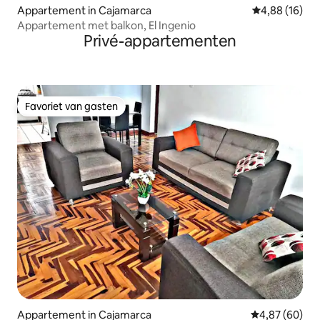
Appartement in Cajamarca
Gemiddelde be
4,88 (16)
Appartement met balkon, El Ingenio
Privé-appartementen
Favoriet van gasten
Favoriet van gasten
Appartement in Cajamarca
Gemiddelde be
4,87 (60)