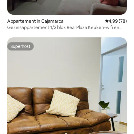
Appartement in Cajamarca
Gemiddelde be
4,99 (78)
Gezinsappartement 1/2 blok Real Plaza Keuken-wifi en
Netflix
Superhost
Superhost