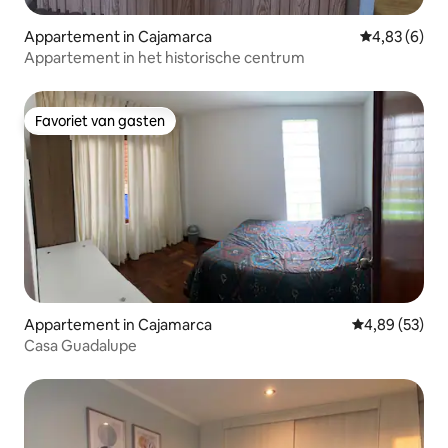
Appartement in Cajamarca
Gemiddelde b
4,83 (6)
Appartement in het historische centrum
Favoriet van gasten
Favoriet van gasten
Appartement in Cajamarca
Gemiddelde be
4,89 (53)
Casa Guadalupe