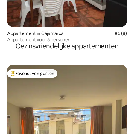
Appartement in Cajamarca
Gemiddeld
5 (8)
Appartement voor 5 personen
Gezinsvriendelijke appartementen
Favoriet van gasten
Topfavoriet van gasten