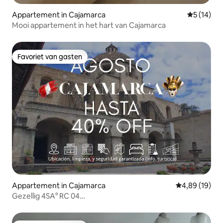
Appartement in Cajamarca
Gemiddelde
5 (14)
Mooi appartement in het hart van Cajamarca
Favoriet van gasten
Favoriet van gasten
Appartement in Cajamarca
Gemiddelde be
4,89 (19)
Gezellig 4SA° RC 04
Appartement+keuken+wifi+parkeren@Cajamarca