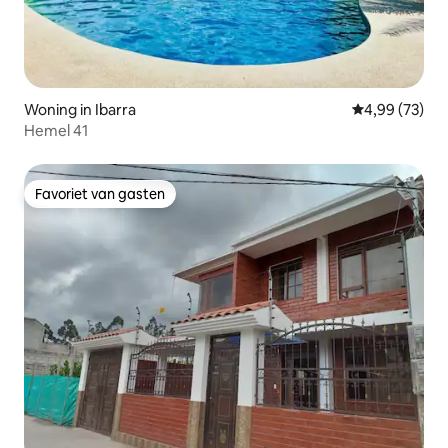
Woning in Ibarra
Gemiddelde be
4,99 (73)
Hemel 41
Favoriet van gasten
Favoriet van gasten