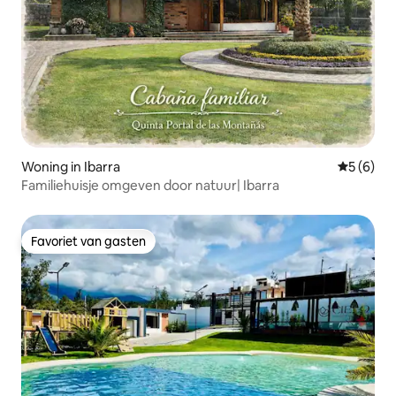
Woning in Ibarra
Gemiddeld
5 (6)
Familiehuisje omgeven door natuur| Ibarra
Favoriet van gasten
Favoriet van gasten