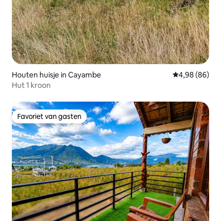
Houten huisje in Cayambe
Gemiddelde be
4,98 (86)
Hut 1 kroon
Favoriet van gasten
Favoriet van gasten