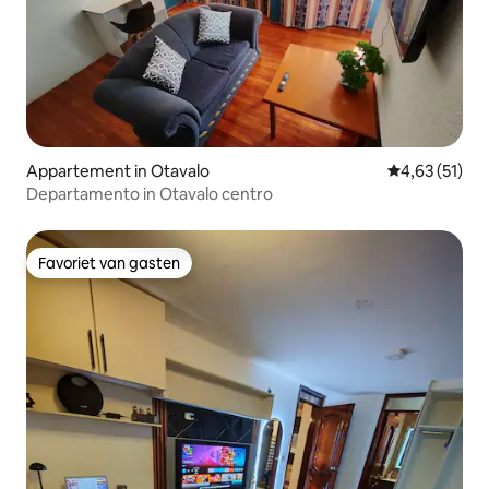
Appartement in Otavalo
Gemiddelde be
4,63 (51)
Departamento in Otavalo centro
Favoriet van gasten
Favoriet van gasten