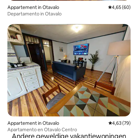
Appartement in Otavalo
Gemiddelde be
4,65 (60)
Departamento in Otavalo
Appartement in Otavalo
Gemiddelde be
4,63 (79)
Apartamento en Otavalo Centro
Andere geweldige vakantiewoningen