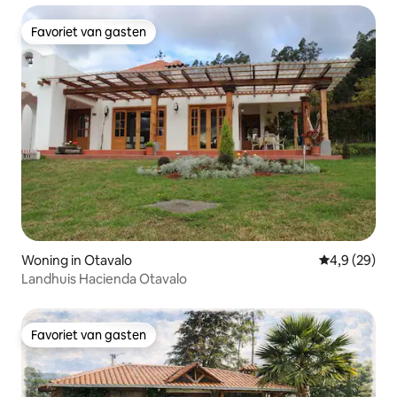
Favoriet van gasten
Favoriet van gasten
Woning in Otavalo
Gemiddelde b
4,9 (29)
Landhuis Hacienda Otavalo
Favoriet van gasten
Favoriet van gasten