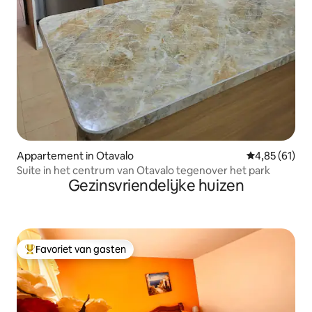
Appartement in Otavalo
Gemiddelde be
4,85 (61)
Suite in het centrum van Otavalo tegenover het park
Gezinsvriendelijke huizen
Favoriet van gasten
Topfavoriet van gasten