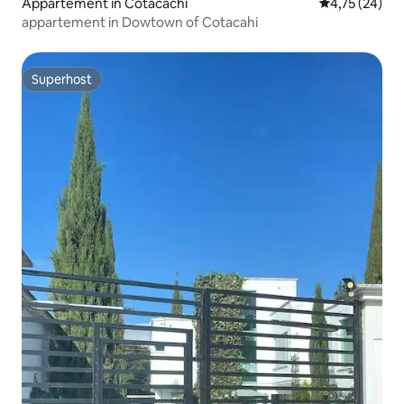
Appartement in Cotacachi
Gemiddelde be
4,75 (24)
appartement in Dowtown of Cotacahi
Superhost
Superhost