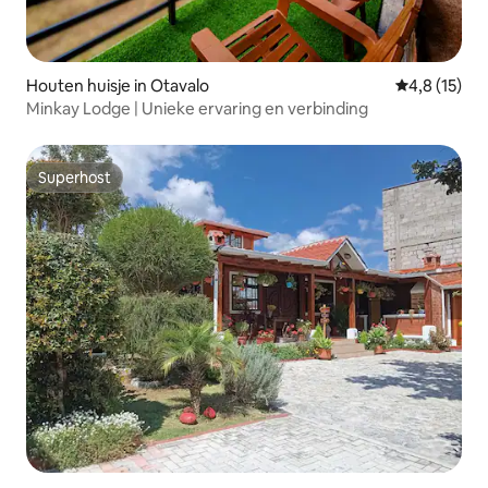
Houten huisje in Otavalo
Gemiddelde b
4,8 (15)
Minkay Lodge | Unieke ervaring en verbinding
Superhost
Superhost