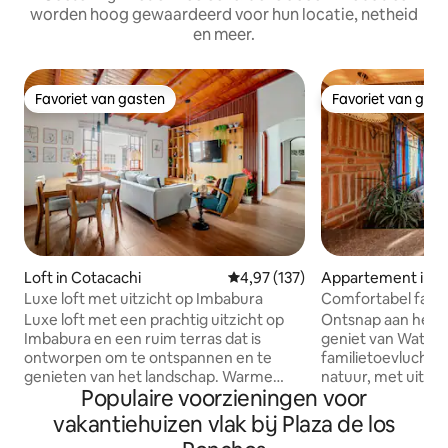
worden hoog gewaardeerd voor hun locatie, netheid
en meer.
Favoriet van gasten
Favoriet van gas
Favoriet van gasten
Favoriet van gas
Loft in Cotacachi
Gemiddelde beoordeling van 4,97
4,97 (137)
Appartement in C
Luxe loft met uitzicht op Imbabura
Comfortabel fami
haard
Luxe loft met een prachtig uitzicht op
Ontsnap aan het l
Imbabura en een ruim terras dat is
geniet van Watzar
ontworpen om te ontspannen en te
familietoevluchts
genieten van het landschap. Warme
natuur, met uitzic
Populaire voorzieningen voor
houten accenten, moderne keuken,
Imbabura en Cotacachi. Id
sfeervolle woonkamer, snelle wifi en
maximaal 8 gasten
vakantiehuizen vlak bij Plaza de los
comfortabele slaapkamers zorgen voor
slaapkamers met 