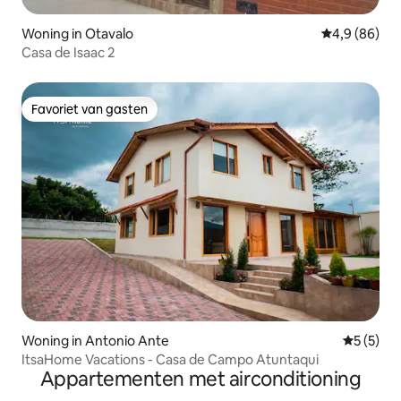
Woning in Otavalo
Gemiddelde b
4,9 (86)
Casa de Isaac 2
Favoriet van gasten
Favoriet van gasten
Woning in Antonio Ante
Gemiddeld
5 (5)
ItsaHome Vacations - Casa de Campo Atuntaqui
Appartementen met airconditioning