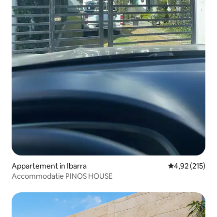
Appartement in Ibarra
Gemiddelde beo
4,92 (215)
Accommodatie PINOS HOUSE