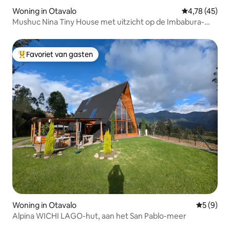
Woning in Otavalo
Gemiddelde be
4,78 (45)
Mushuc Nina Tiny House met uitzicht op de Imbabura-
berg
Favoriet van gasten
Topfavoriet van gasten
Woning in Otavalo
Gemiddeld
5 (9)
Alpina WICHI LAGO-hut, aan het San Pablo-meer