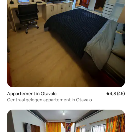
Appartement in Otavalo
Gemiddelde b
4,8 (46)
Centraal gelegen appartement in Otavalo