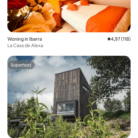
Woning in Ibarra
Gemiddelde beo
4,97 (118)
La Casa de Alexa
Superhost
Superhost