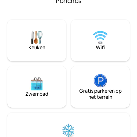
Ponchos
het perfecte verblijf voor stellen,
woonkamer met tv
reizigers of werken op afstand. Gelegen
een ingerichte keu
in het hart van het centrum van
barbecueplaats en
Cotacachi, op een steenworp afstand
parkeergelegenheid. Gelegen o
van restaurants, cafés, markten en
van het centrum v
lokale bezienswaardigheden. Een uniek
bij Cuicocha. Op verzoek kun je je
toevluchtsoord om te genieten van
verblijf aanvullen
comfort, natuur en onvergetelijke
basis van de loka
Keuken
Wifi
zonsondergangen.
Gratis parkeren op
Zwembad
het terrein