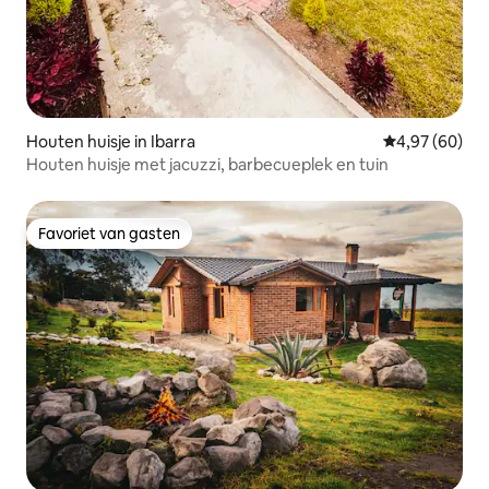
Houten huisje in Ibarra
Gemiddelde be
4,97 (60)
Houten huisje met jacuzzi, barbecueplek en tuin
Favoriet van gasten
Favoriet van gasten