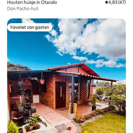
Houten huisje in Otavalo
Gemiddelde be
4,83 (47)
Don Pacho-hut
Favoriet van gasten
Favoriet van gasten