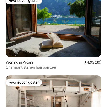
Favoriet van gasten
Favoriet van gasten
Woning in Prčanj
Gemiddelde be
4,93 (30)
Charmant stenen huis aan zee
Favoriet van gasten
Favoriet van gasten