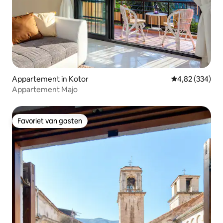
Appartement in Kotor
Gemiddelde beo
4,82 (334)
Appartement Majo
Favoriet van gasten
Favoriet van gasten