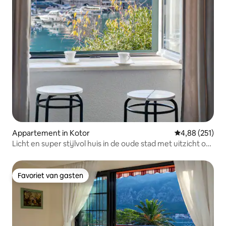
Appartement in Kotor
Gemiddelde beo
4,88 (251)
Licht en super stijlvol huis in de oude stad met uitzicht op
zee
Favoriet van gasten
Favoriet van gasten