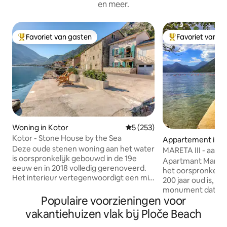
en meer.
Favoriet van gasten
Favoriet van g
Topfavoriet van gasten
Topfavoriet van 
Woning in Kotor
Gemiddelde beoordeling van 5
5 (253)
Kotor - Stone House by the Sea
Appartement in K
Deze oude stenen woning aan het water
MARETA III
is oorspronkelijk gebouwd in de 19e
Apartmant Mareta I
eeuw en in 2018 volledig gerenoveerd.
het oorspronkelij
Het interieur vertegenwoordigt een mix
200 jaar oud is, da
van een traditionele mediterrane stijl in
monument dat bes
combinatie met een modern design.
Populaire voorzieningen voor
Oostenrijkse Hong
Gelegen in een rustig oud vissersdorp
XIX eeuw. Het huis
vakantiehuizen vlak bij Ploče Beach
genaamd Muo, is ons huis de perfecte
gebouw gemaakt 
uitvalsbasis om de baai te verkennen.