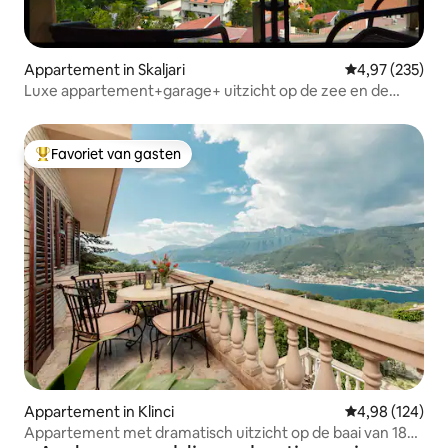
Appartement in Skaljari
Gemiddelde beo
4,97 (235)
Luxe appartement+garage+ uitzicht op de zee en de
oude stad
Favoriet van gasten
Topfavoriet van gasten
Appartement in Klinci
Gemiddelde beo
4,98 (124)
Appartement met dramatisch uitzicht op de baai van 180