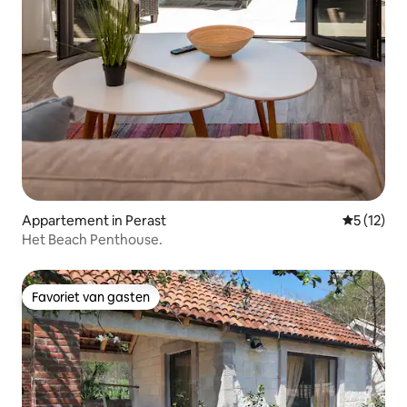
Appartement in Perast
Gemiddelde
5 (12)
Het Beach Penthouse.
Favoriet van gasten
Favoriet van gasten