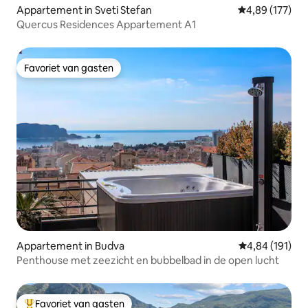
Appartement in Sveti Stefan
Gemiddelde beo
4,89 (177)
Quercus Residences Appartement A1
Favoriet van gasten
Favoriet van gasten
Appartement in Budva
Gemiddelde beo
4,84 (191)
Penthouse met zeezicht en bubbelbad in de open lucht
Favoriet van gasten