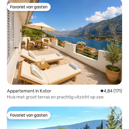
Favoriet van gasten
Favoriet van gasten
Appartement in Kotor
Gemiddelde beo
4,84 (171)
Huis met groot terras en prachtig uitzicht op zee
Favoriet van gasten
Favoriet van gasten