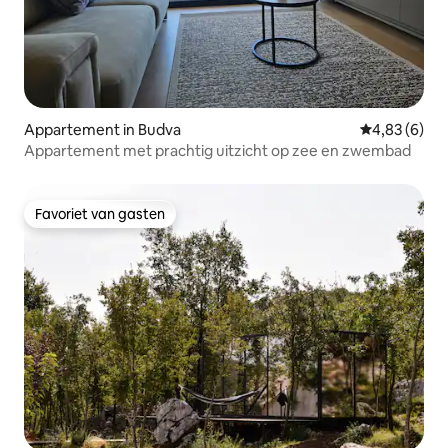
Appartement in Budva
Gemiddelde b
4,83 (6)
Appartement met prachtig uitzicht op zee en zwembad
Favoriet van gasten
Favoriet van gasten