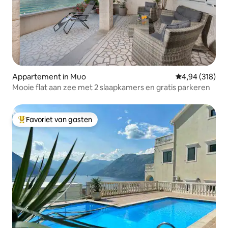
Appartement in Muo
Gemiddelde beo
4,94 (318)
Mooie flat aan zee met 2 slaapkamers en gratis parkeren
Favoriet van gasten
Topfavoriet van gasten