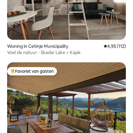
Woning in Cetinje Municipality
Gemiddelde beo
4,95 (112)
Voel de natuur - Skadar Lake + Kajak
Favoriet van gasten
Topfavoriet van gasten