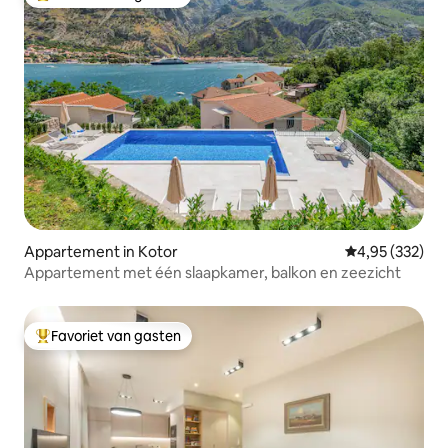
Topfavoriet van gasten
Appartement in Kotor
Gemiddelde beo
4,95 (332)
Appartement met één slaapkamer, balkon en zeezicht
Favoriet van gasten
Topfavoriet van gasten