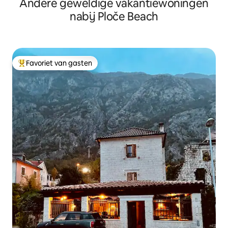
Andere geweldige vakantiewoningen
graden
nabij Ploče Beach
Favoriet van gasten
Topfavoriet van gasten