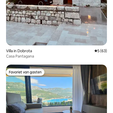
Villa in Dobrota
Gemiddelde
5 (63)
Casa Pantagana
Favoriet van gasten
Favoriet van gasten