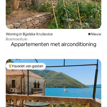
Woning in Bijelske Kruševice
Nieuwe ac
Nieuw
Bosmoestuin
Appartementen met airconditioning
Favoriet van gasten
Topfavoriet van gasten