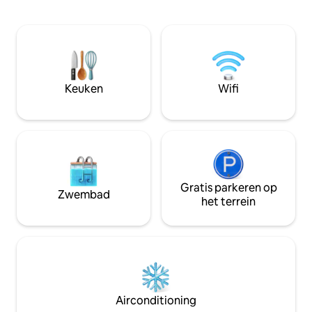
appartement is ge
Het oude centrum van Kotor ligt op
meter afstand van 
minder dan 10 minuten rijafstand,
de idyllische oude
terwijl de luchthaven van Tivat op
dat is slechts 7 km afstand van Kotor.
minder dan 20 minuten afstand ligt. De
Apartmant heeft
woning heeft twee verdiepingen en elke
tweepersoonsbed, 
verdieping heeft een ongestoord
tv, kabel-tv, airco
Keuken
Wifi
uitzicht op zee.
rustieke keuken, magnetron en
koelkast.
Gratis parkeren op
Zwembad
het terrein
Airconditioning