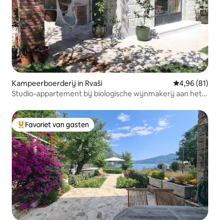
Kampeerboerderij in Rvaši
Gemiddelde be
4,96 (81)
Studio-appartement bij biologische wijnmakerij aan het
Skadarmeer
Favoriet van gasten
Topfavoriet van gasten