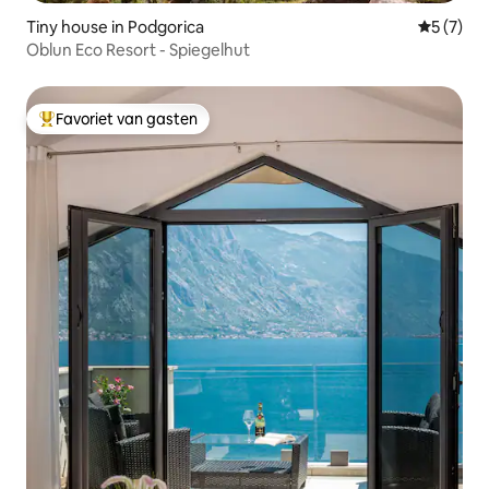
Tiny house in Podgorica
Gemiddeld
5 (7)
Oblun Eco Resort - Spiegelhut
Favoriet van gasten
Topfavoriet van gasten