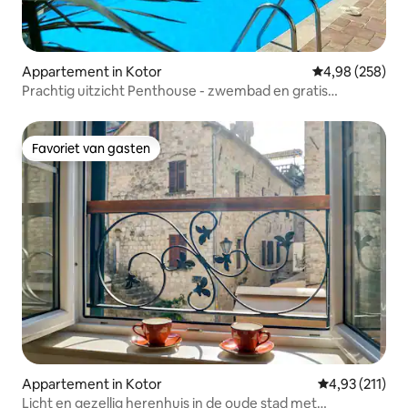
Appartement in Kotor
Gemiddelde beo
4,98 (258)
Prachtig uitzicht Penthouse - zwembad en gratis
parkeren
Favoriet van gasten
Favoriet van gasten
Appartement in Kotor
Gemiddelde beo
4,93 (211)
Licht en gezellig herenhuis in de oude stad met