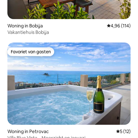
Woning in Bobija
Gemiddelde beo
4,96 (114)
Vakantiehuis Bobija
Favoriet van gasten
Favoriet van gasten
Woning in Petrovac
Gemiddelde
5 (12)
Villa Blue Vista – Meerzicht en jacuzzi