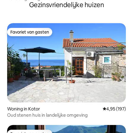
Gezinsvriendelijke huizen
romantische charme
Favoriet van gasten
Favoriet van gasten
Woning in Kotor
Gemiddelde beo
4,95 (197)
Oud stenen huis in landelijke omgeving