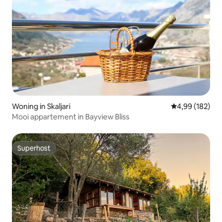
Woning in Skaljari
Gemiddelde beo
4,99 (182)
Mooi appartement in Bayview Bliss
Superhost
Superhost