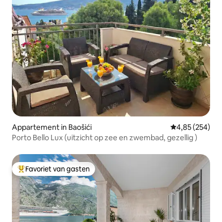
Appartement in Baošići
Gemiddelde beo
4,85 (254)
Porto Bello Lux (uitzicht op zee en zwembad, gezellig )
Favoriet van gasten
Topfavoriet van gasten