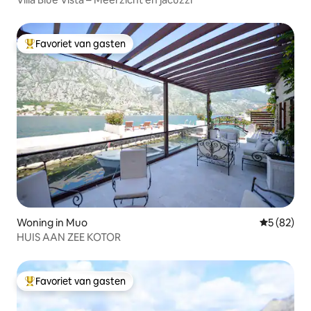
Favoriet van gasten
Topfavoriet van gasten
Woning in Muo
Gemiddelde
5 (82)
HUIS AAN ZEE KOTOR
Favoriet van gasten
Topfavoriet van gasten