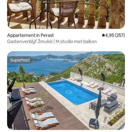
Appartement in Perast
Gemiddelde beo
4,95 (257)
Gastenverblijf Žmukić | M studio met balkon
Superhost
Superhost