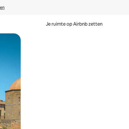
ven
Je ruimte op Airbnb zetten
ken of swipen.