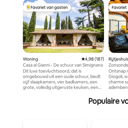
Favoriet van gasten
Favoriet
Topfavoriet van gasten
Favoriet
Woning
Gemiddelde beoordeling 
4,98 (187)
Rijtjeshui
Casa al Gianni - De schuur van Simignano
Zonsonder
Florence •
Dit luxe toevluchtsoord, dat is
Ontsnap n
omgebouwd uit een oude schuur, biedt
Giogoli, 
vijf slaapkamers, vier badkamers, een
charme s
grote, volledig uitgeruste keuken, een
adembenem
ruime woonkamer, een grote privétuin
elegante h
met parkeerplaats, een bubbelbad, een
van het s
Populaire v
patio met banken, een barbecue, een
van de Ch
vuurplaats en een buitenkeuken. Ideaal
uitvalsba
voor wie op zoek is naar een unieke
terwijl je
ervaring: het combineert rustieke
onverget
charme met moderne gemakken.
schoonhe