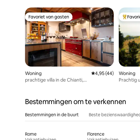
zwemba
Favoriet van gasten
Favor
Favoriet van gasten
Topfavor
Woning
Gemiddelde beoordeling
4,95 (44)
Woning
prachtige villa in de Chianti,
Prachtig u
panoramische tuin
Bestemmingen om te verkennen
Bestemmingen in de buurt
Beste bezienswaardighed
Rome
Florence
Vakantiehuizen
Vakantiehuizen