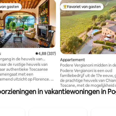
 van gasten
Favoriet van gasten
 van gasten
Topfavoriet van gasten
van 4,98 uit 5, 187 recensies
s
Gemiddelde beoordeling van 4,88 uit 5, 337 r
4,88 (337)
gang in de heuvels van
Appartement
 Giogoli
aar de rustige heuvels van
Podere Vergianoni midden in de Chianti
waar authentieke Toscaanse
met zwembad
Podere Vergianoni is een oud
amengaat met een
familiebedrijf uit de 17e eeuw, 
end uitzicht op Florence. Dit
de prachtige heuvels van Chiant
uis ligt op slechts 15 minuten
Toscane, met de mogelijkheid
tadscentrum en het platteland
oorzieningen in vakantiewoningen in Po
rechtstreeks met onze familie
ianti en is de perfecte
privépendeldienst en lokale er
sis om Toscane te verkennen
te regelen. Het appartement is
 geniet van rustige ochtenden,
beschikbaar voor 2 volwassen
elijke zonsondergangen en de
mogelijkheid om een slaapbank
id van het omringende
voegen voor 2 kinderen jonger 