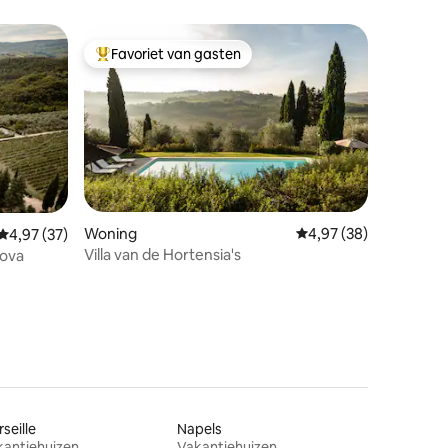
Favoriet van gasten
Topfavoriet van gasten
Woning
Gemiddelde beoordelin
4,97 (38)
ecensies
Gemiddelde beoordeling van 4,97 uit 5, 37 recensies
4,97 (37)
Villa van de Hortensia's
uova
seille
Napels
kantiehuizen
Vakantiehuizen