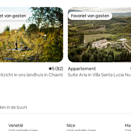
d
iet van gasten
Favoriet van gasten
iet van gasten
Favoriet van gasten
 van 4,95 uit 5, 44 recensies
Gemiddelde beoordeling van 5 uit 5, 82 r
5 (82)
Appartement
itzicht in ons landhuis in Chianti
Suite Aria in Villa Santa Lucia N
en in de buurt
Venetië
Nice
Mar
Vakantiehuizen
Vakantiehuizen
Va