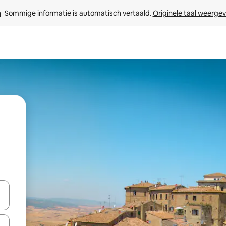
Sommige informatie is automatisch vertaald. 
Originele taal weerge
een keuze met je de pijltjestoetsen omhoog en omlaag, óf door te tik