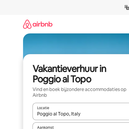
Ga
direct
naar
inhoud
Vakantieverhuur in
Poggio al Topo
Vind en boek bijzondere accommodaties op
Airbnb
Locatie
Wanneer er suggesties beschikbaar zijn, maak je 
Aankomst