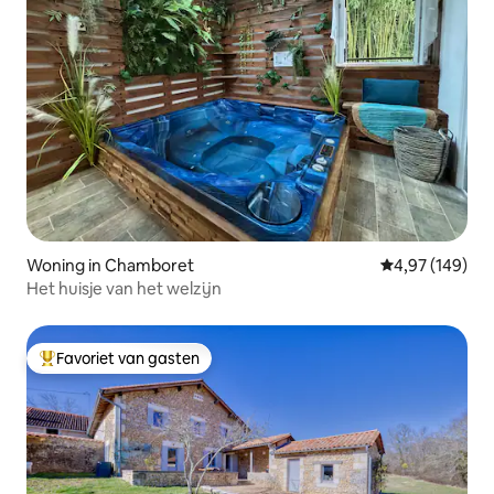
Woning in Chamboret
Gemiddelde beo
4,97 (149)
Het huisje van het welzijn
Favoriet van gasten
Topfavoriet van gasten