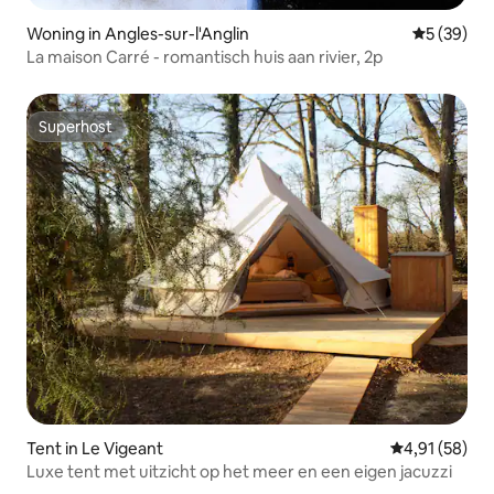
Woning in Angles-sur-l'Anglin
Gemiddelde
5 (39)
La maison Carré - romantisch huis aan rivier, 2p
Superhost
Superhost
Tent in Le Vigeant
Gemiddelde be
4,91 (58)
Luxe tent met uitzicht op het meer en een eigen jacuzzi