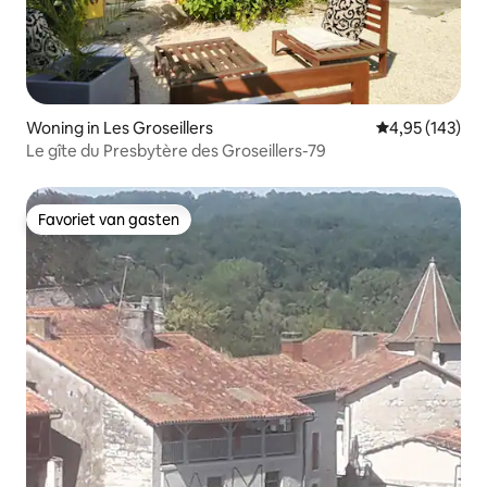
Woning in Les Groseillers
Gemiddelde beo
4,95 (143)
Le gîte du Presbytère des Groseillers-79
Favoriet van gasten
Favoriet van gasten