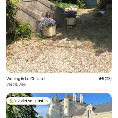
Woning in Le Chalard
Gemiddelde
5 (23)
Vert & Bleu
Favoriet van gasten
Topfavoriet van gasten