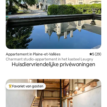
Appartement in Plaine-et-Vallées
Gemiddelde
5 (29)
Charmant studio-appartement in het kasteel Leugny
Huisdiervriendelijke privéwoningen
Favoriet van gasten
Topfavoriet van gasten