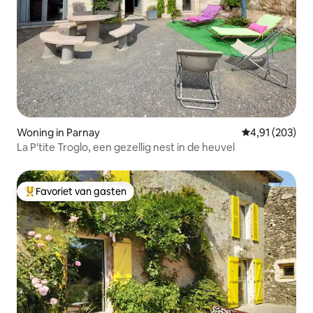
Woning in Parnay
Gemiddelde beo
4,91 (203)
La P'tite Troglo, een gezellig nest in de heuvel
Favoriet van gasten
Topfavoriet van gasten