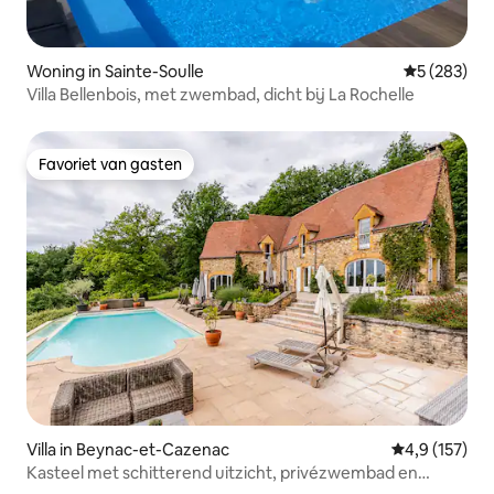
Woning in Sainte-Soulle
Gemiddelde 
5 (283)
Villa Bellenbois, met zwembad, dicht bij La Rochelle
Favoriet van gasten
Favoriet van gasten
Villa in Beynac-et-Cazenac
Gemiddelde be
4,9 (157)
Kasteel met schitterend uitzicht, privézwembad en
bubbelbad