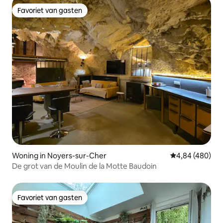
Favoriet van gasten
Favoriet van gasten
Woning in Noyers-sur-Cher
Gemiddelde beo
4,84 (480)
De grot van de Moulin de la Motte Baudoin
Favoriet van gasten
Favoriet van gasten