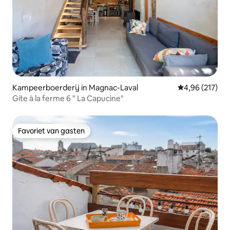
Kampeerboerderij in Magnac-Laval
Gemiddelde beo
4,96 (217)
Gite à la ferme 6 " La Capucine"
Favoriet van gasten
Favoriet van gasten