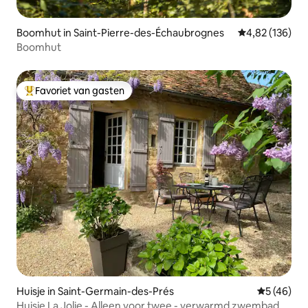
Boomhut in Saint-Pierre-des-Échaubrognes
Gemiddelde beo
4,82 (136)
Boomhut
Favoriet van gasten
Topfavoriet van gasten
Huisje in Saint-Germain-des-Prés
Gemiddelde
5 (46)
Huisje La Jolie - Alleen voor twee - verwarmd zwembad.