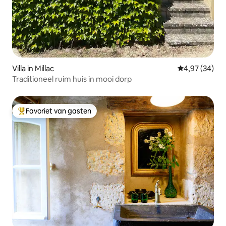
Villa in Millac
Gemiddelde be
4,97 (34)
Traditioneel ruim huis in mooi dorp
Favoriet van gasten
Topfavoriet van gasten