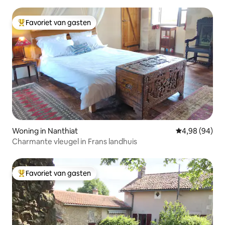
Favoriet van gasten
Topfavoriet van gasten
Woning in Nanthiat
Gemiddelde be
4,98 (94)
Charmante vleugel in Frans landhuis
Favoriet van gasten
Topfavoriet van gasten