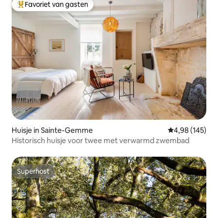
Favoriet van gasten
Topfavoriet van gasten
Huisje in Sainte-Gemme
Gemiddelde beo
4,98 (145)
Historisch huisje voor twee met verwarmd zwembad
Superhost
Superhost