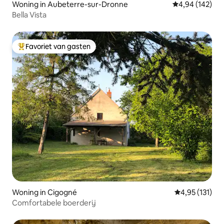
Woning in Aubeterre-sur-Dronne
Gemiddelde beo
4,94 (142)
Bella Vista
Favoriet van gasten
Topfavoriet van gasten
Woning in Cigogné
Gemiddelde beo
4,95 (131)
Comfortabele boerderij