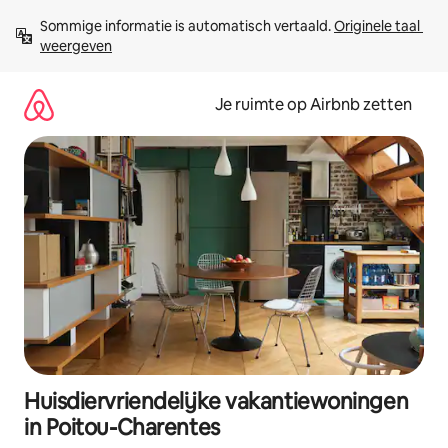
Ga
Sommige informatie is automatisch vertaald. 
Originele taal 
direct
weergeven
naar
inhoud
Je ruimte op Airbnb zetten
Huisdiervriendelijke vakantiewoningen
in Poitou-Charentes