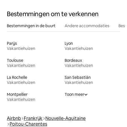
Bestemmingen om te verkennen
Bestemmingen in de buurt
Andere accommodaties
Best
Parijs
Lyon
Vakantiehuizen
Vakantiehuizen
Toulouse
Bordeaux
Vakantiehuizen
Vakantiehuizen
La Rochelle
San Sebastián
Vakantiehuizen
Vakantiehuizen
Montpellier
Toon meer
Vakantiehuizen
Airbnb
Frankrijk
Nouvelle-Aquitaine
Poitou-Charentes