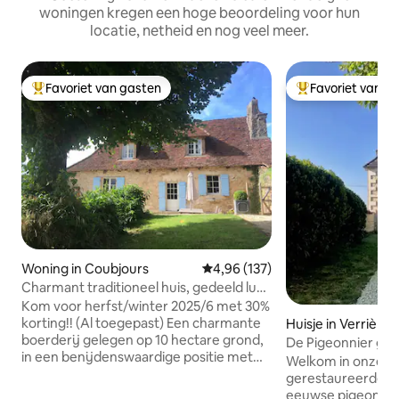
woningen kregen een hoge beoordeling voor hun
locatie, netheid en nog veel meer.
Favoriet van gasten
Favoriet van g
Topfavoriet van gasten
Topfavoriet van 
Woning in Coubjours
Gemiddelde beoordeling van 4,96
4,96 (137)
Charmant traditioneel huis, gedeeld luxe
zwembad
Kom voor herfst/winter 2025/6 met 30%
korting!! (Al toegepast) Een charmante
Huisje in Verrières
boerderij gelegen op 10 hectare grond,
De Pigeonnier gît
in een benijdenswaardige positie met
Welkom in onze pr
uitzonderlijk uitzicht. Om op elk
gerestaureerde tr
moment van het jaar van te genieten.
eeuwse pigeonnier 