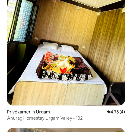
Privékamer in Urgam
Gemiddelde b
4,75 (4)
Anurag Homestay Urgam Valley - 102