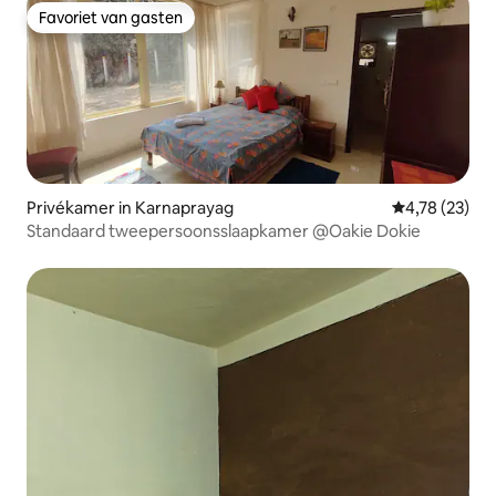
Favoriet van gasten
Favoriet van gasten
Privékamer in Karnaprayag
Gemiddelde be
4,78 (23)
Standaard tweepersoonsslaapkamer @Oakie Dokie