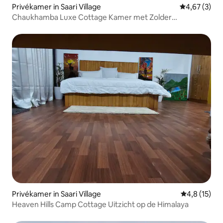
Privékamer in Saari Village
Gemiddelde b
4,67 (3)
Chaukhamba Luxe Cottage Kamer met Zolder
Slaapkamer
Privékamer in Saari Village
Gemiddelde b
4,8 (15)
Heaven Hills Camp Cottage Uitzicht op de Himalaya