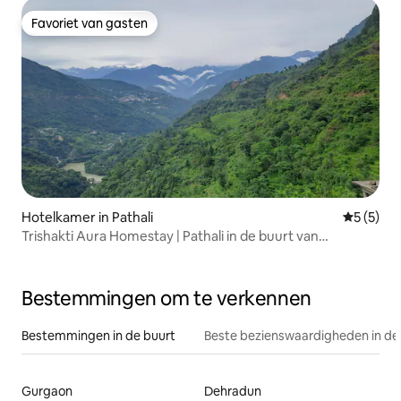
Favoriet van gasten
Favoriet van gasten
Hotelkamer in Pathali
Gemiddeld
5 (5)
Trishakti Aura Homestay | Pathali in de buurt van
Ukhimath |
Bestemmingen om te verkennen
Bestemmingen in de buurt
Beste bezienswaardigheden in de
Gurgaon
Dehradun