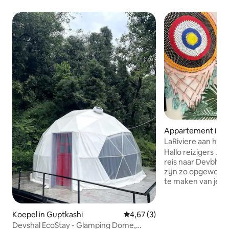
Appartement in B
LaRiviere aan het 
verblijf 3 slaapka
Hallo reizigers . I
reis naar Devbhoo
zijn zo opgewonden
te maken van je re
traditionele en pr
vallei te organiser
appartement is va
Koepel in Guptkashi
Gemiddelde beoordeling van 4,
4,67 (3)
om te zitten en te
Devshal EcoStay - Glamping Dome,