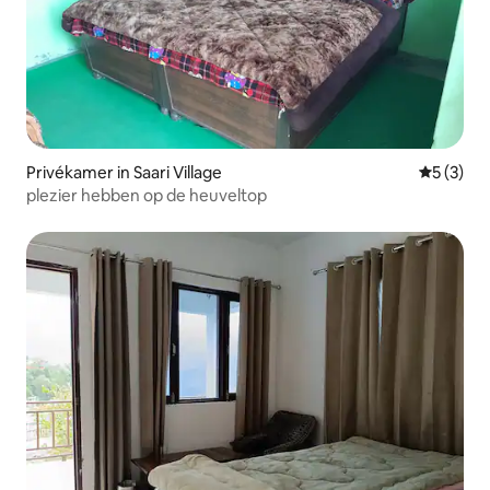
Privékamer in Saari Village
Gemiddeld
5 (3)
plezier hebben op de heuveltop