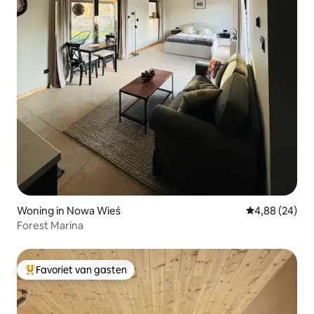
Woning in Nowa Wieś
Gemiddelde be
4,88 (24)
Forest Marina
Favoriet van gasten
Topfavoriet van gasten