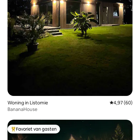
Woning in Listomie
Gemiddelde be
4,97 (60)
BananaHouse
Favoriet van gasten
Topfavoriet van gasten