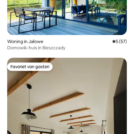
Woning in Jałowe
Gemiddelde
5 (57)
Domowik-huis in Bieszczady
Favoriet van gasten
Favoriet van gasten