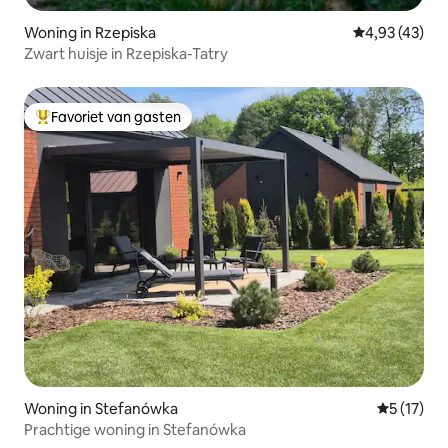
Woning in Rzepiska
Gemiddelde be
4,93 (43)
Zwart huisje in Rzepiska-Tatry
Favoriet van gasten
Topfavoriet van gasten
Woning in Stefanówka
Gemiddelde
5 (17)
Prachtige woning in Stefanówka