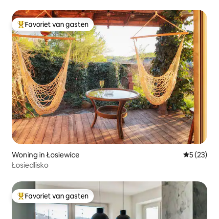
Favoriet van gasten
Topfavoriet van gasten
Woning in Łosiewice
Gemiddelde
5 (23)
Łosiedlisko
Favoriet van gasten
Topfavoriet van gasten