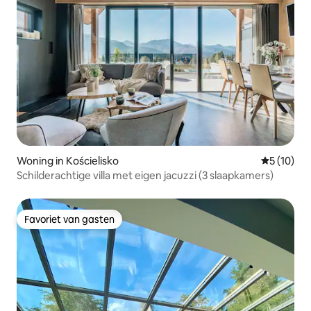
Woning in Kościelisko
Gemiddelde
5 (10)
Schilderachtige villa met eigen jacuzzi (3 slaapkamers)
Favoriet van gasten
Favoriet van gasten