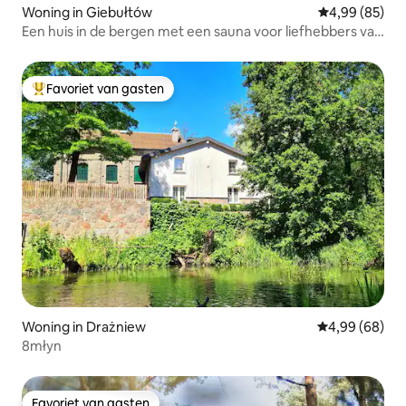
Woning in Giebułtów
Gemiddelde be
4,99 (85)
Een huis in de bergen met een sauna voor liefhebbers van
rust.
Favoriet van gasten
Topfavoriet van gasten
Woning in Drażniew
Gemiddelde be
4,99 (68)
8młyn
Favoriet van gasten