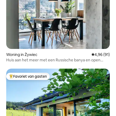
Woning in Żywiec
Gemiddelde be
4,96 (91)
Huis aan het meer met een Russische banya en open
haard
Favoriet van gasten
Topfavoriet van gasten