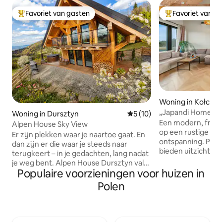
Favoriet van gasten
Favoriet van g
Topfavoriet van gasten
Topfavoriet van 
Woning in Kołcze
„Japandi Home” • 
Woning in Dursztyn
Gemiddelde beoordeling van 
5 (10)
natuur
Een modern, fris 
Alpen House Sky View
op een rustige ple
Er zijn plekken waar je naartoe gaat. En
ontspanning. Pan
dan zijn er die waar je steeds naar
bieden uitzicht op
terugkeert – in je gedachten, lang nadat
en het terras op e
je weg bent. Alpen House Dursztyn valt
je in staat om te 
Populaire voorzieningen voor huizen in
in de laatste categorie. De
van het gebied. Het
accommodatie ligt buiten de gebaande
Polen
comfortabel en go
paden, omgeven door bossen en
omheind perceel g
weilanden, met vrij uitzicht op het
ruimte. Een plek 
Pieniny-gebergte en de Żar-berg, en
ontspanning en co
biedt iets dat steeds moeilijker te