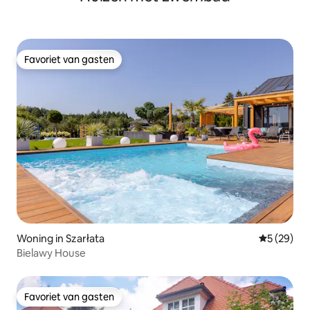
Favoriet van gasten
Favoriet van gasten
Woning in Szarłata
Gemiddelde
5 (29)
Bielawy House
Favoriet van gasten
Favoriet van gasten