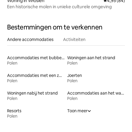
Woning in Włosień
Gemiddelde be
4,95 (84)
Een historische molen in unieke culturele omgeving
Bestemmingen om te verkennen
Andere accommodaties
Activiteiten
Accommodaties met bubbelbad
Woningen aan het strand
Polen
Polen
Accommodaties met een zwembad
Joerten
Polen
Polen
Woningen nabij het strand
Accommodaties aan het water
Polen
Polen
Resorts
Toon meer
Polen