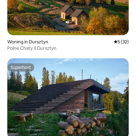
Woning in Dursztyn
Gemiddelde
5 (32)
Polne Chaty II Dursztyn
Superhost
Superhost