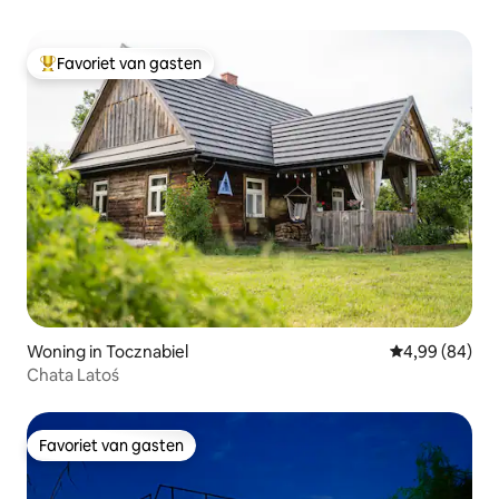
Favoriet van gasten
Topfavoriet van gasten
Woning in Tocznabiel
Gemiddelde be
4,99 (84)
Chata Latoś
Favoriet van gasten
Favoriet van gasten