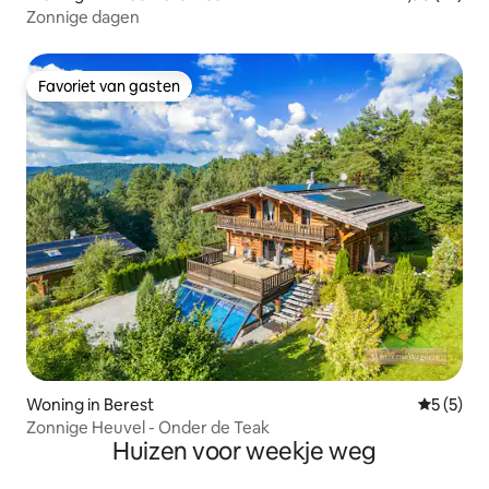
Zonnige dagen
Favoriet van gasten
Favoriet van gasten
Woning in Berest
Gemiddeld
5 (5)
Zonnige Heuvel - Onder de Teak
Huizen voor weekje weg