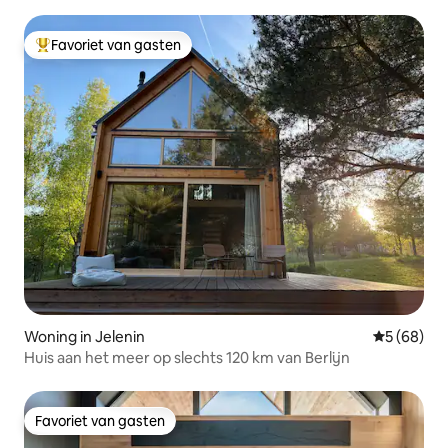
Favoriet van gasten
Topfavoriet van gasten
Woning in Jelenin
Gemiddelde
5 (68)
Huis aan het meer op slechts 120 km van Berlijn
Favoriet van gasten
Favoriet van gasten