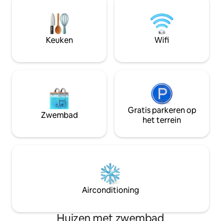
Het op Japandi ge
ervaren is: stilte, ruimte en echte rust.
combineert natuur
Hier beginnen de ochtenden met
eenvoud en rust 
daglicht dat door de grote ramen naar
en aangename rui
binnen stroomt en met uitzicht op de
Keuken
Wifi
ontspannen.
mist die over de weilanden opstijgt.
Avonden – van zonsondergangen tot
absolute stilte.
Gratis parkeren op
Zwembad
het terrein
Airconditioning
Huizen met zwembad