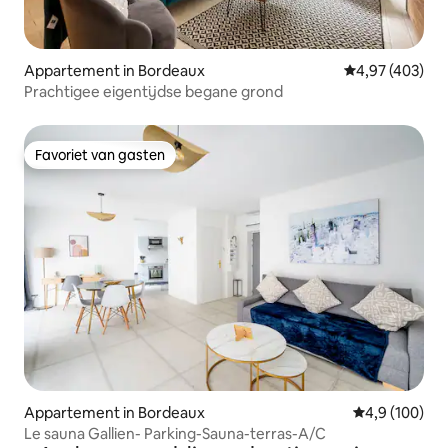
Appartement in Bordeaux
Gemiddelde beo
4,97 (403)
Prachtigee eigentijdse begane grond
Favoriet van gasten
Favoriet van gasten
Appartement in Bordeaux
Gemiddelde be
4,9 (100)
Le sauna Gallien- Parking-Sauna-terras-A/C