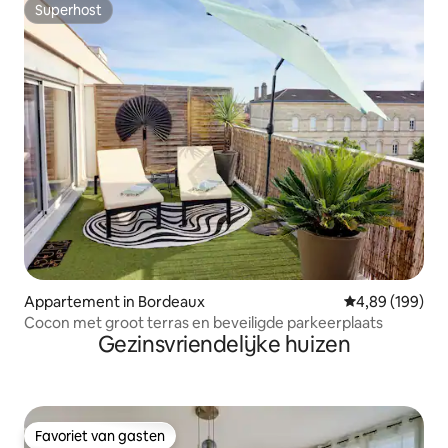
Superhost
Superhost
Appartement in Bordeaux
Gemiddelde beo
4,89 (199)
Cocon met groot terras en beveiligde parkeerplaats
Gezinsvriendelijke huizen
Favoriet van gasten
Favoriet van gasten