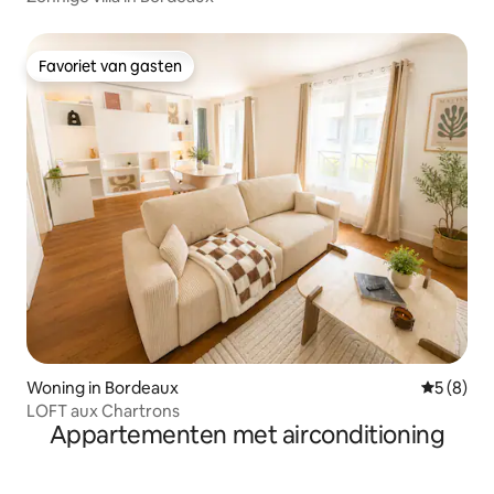
Favoriet van gasten
Favoriet van gasten
Woning in Bordeaux
Gemiddeld
5 (8)
LOFT aux Chartrons
Appartementen met airconditioning