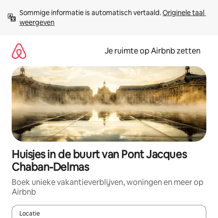
Ga
Sommige informatie is automatisch vertaald. 
Originele taal 
direct
weergeven
naar
inhoud
Je ruimte op Airbnb zetten
Huisjes in de buurt van Pont Jacques
Chaban-Delmas
Boek unieke vakantieverblijven, woningen en meer op
Airbnb
Locatie