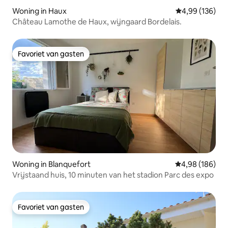
Woning in Haux
Gemiddelde beo
4,99 (136)
Château Lamothe de Haux, wijngaard Bordelais.
Favoriet van gasten
Favoriet van gasten
Woning in Blanquefort
Gemiddelde beo
4,98 (186)
Vrijstaand huis, 10 minuten van het stadion Parc des expo
Favoriet van gasten
Favoriet van gasten