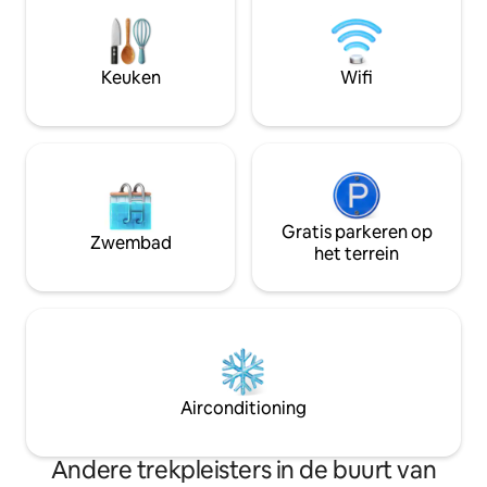
15/dag/voertuig. • Toeslag dieren: €
park, tussen St Pi
9/dier/dag. • 100% biologisch
Rustige straat, bi
ontbijtbuffet: € 16/persoon/dag.
optionele garage.
Keuken
Wifi
Gratis parkeren op
Zwembad
het terrein
Airconditioning
Andere trekpleisters in de buurt van