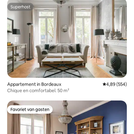
Superhost
Superhost
Appartement in Bordeaux
Gemiddelde beo
4,89 (554)
Chique en comfortabel. 50 m²
Favoriet van gasten
Favoriet van gasten