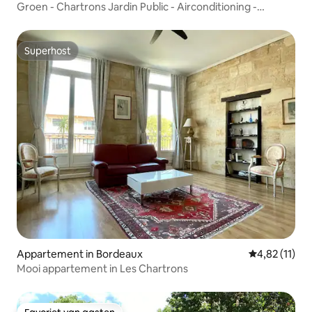
Groen - Chartrons Jardin Public - Airconditioning -
Parkeren
Superhost
Superhost
Appartement in Bordeaux
Gemiddelde be
4,82 (11)
Mooi appartement in Les Chartrons