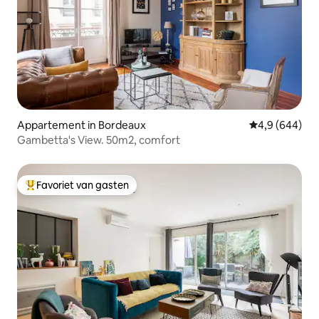
Appartement in Bordeaux
Gemiddelde be
4,9 (644)
Gambetta's View. 50m2, comfort
Favoriet van gasten
Topfavoriet van gasten