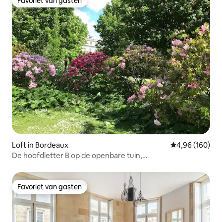
Favoriet van gasten
Favoriet van gasten
Loft in Bordeaux
Gemiddelde beo
4,96 (160)
De hoofdletter B op de openbare tuin,
centrum/Chartrons
Favoriet van gasten
Favoriet van gasten