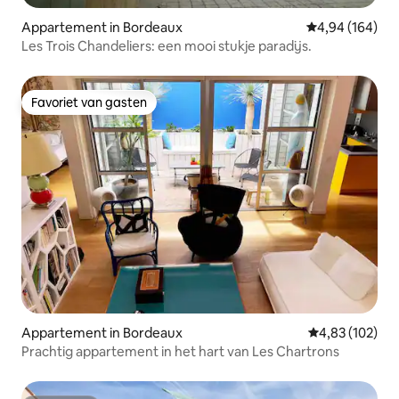
Appartement in Bordeaux
Gemiddelde beo
4,94 (164)
Les Trois Chandeliers: een mooi stukje paradijs.
Favoriet van gasten
Favoriet van gasten
Appartement in Bordeaux
Gemiddelde beo
4,83 (102)
Prachtig appartement in het hart van Les Chartrons