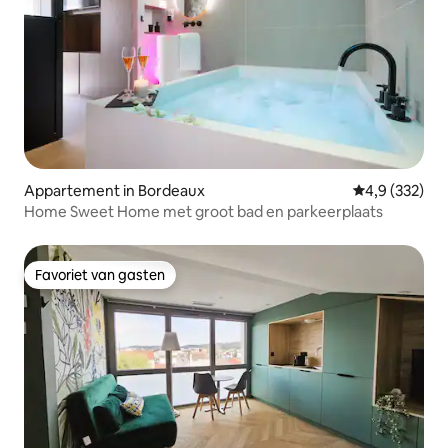
Appartement in Bordeaux
Gemiddelde be
4,9 (332)
Home Sweet Home met groot bad en parkeerplaats
Favoriet van gasten
Favoriet van gasten