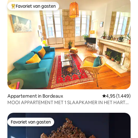
Favoriet van gasten
Topfavoriet van gasten
Appartement in Bordeaux
Gemiddelde beoor
4,95 (1.449)
MOOI APPARTEMENT MET 1 SLAAPKAMER IN HET HART
VAN DE OUDE STAD
Favoriet van gasten
Favoriet van gasten