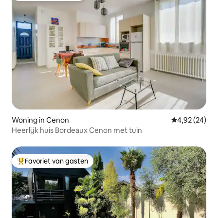
Woning in Cenon
Gemiddelde be
4,92 (24)
Heerlijk huis Bordeaux Cenon met tuin
Favoriet van gasten
Topfavoriet van gasten