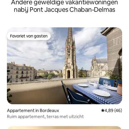
Andere geweldige vakantiewoningen
nabij Pont Jacques Chaban-Delmas
Favoriet van gasten
Favoriet van gasten
Appartement in Bordeaux
Gemiddelde be
4,89 (46)
Ruim appartement, terras met uitzicht