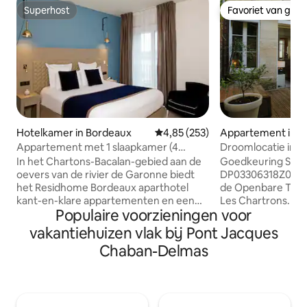
Superhost
Favoriet van gas
Superhost
Favoriet van gas
Hotelkamer in Bordeaux
Gemiddelde beoordeling van 4,85
4,85 (253)
Appartement in B
Appartement met 1 slaapkamer (4
Droomlocatie in B
personen) in de buurt van de rivier de
garage tegen beta
In het Chartons-Bacalan-gebied aan de
Goedkeuring Stad
Garonne
oevers van de rivier de Garonne biedt
DP03306318Z0170 
het Residhome Bordeaux aparthotel
de Openbare Tuin,
kant-en-klare appartementen en een
Les Chartrons. Rus
Populaire voorzieningen voor
breed scala aan aangepaste diensten en
patio en mogelijkh
voorzieningen. Geschikt voor maximaal
euro/nacht)! Fanta
vakantiehuizen vlak bij Pont Jacques
4 personen, het appartement heeft een
slechts een paar 
Chaban-Delmas
slaapkamer, een uitgeruste keuken, een
Jardin Public, tuss
woonkamer met slaapbank, een
Chartrons. Rustige
doucheruimte, een televisie, een kluisje .
mogelijkheid van 
Niet inbegrepen in het Airbnb-tarief: •
euro/nacht)! Geni
Betaald privéparkeren: €
op een paar mete