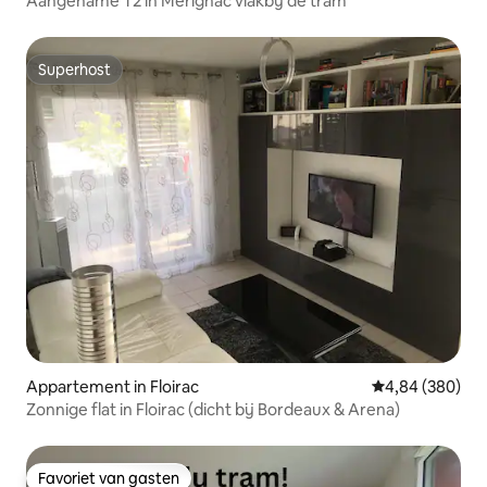
Aangename T2 in Merignac vlakbij de tram
Superhost
Superhost
Appartement in Floirac
Gemiddelde beo
4,84 (380)
Zonnige flat in Floirac (dicht bij Bordeaux & Arena)
Favoriet van gasten