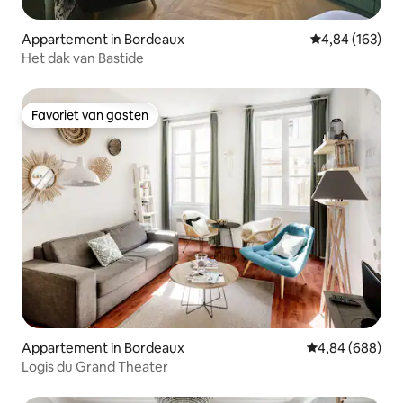
Appartement in Bordeaux
Gemiddelde beo
4,84 (163)
Het dak van Bastide
Favoriet van gasten
Favoriet van gasten
Appartement in Bordeaux
Gemiddelde beo
4,84 (688)
Logis du Grand Theater