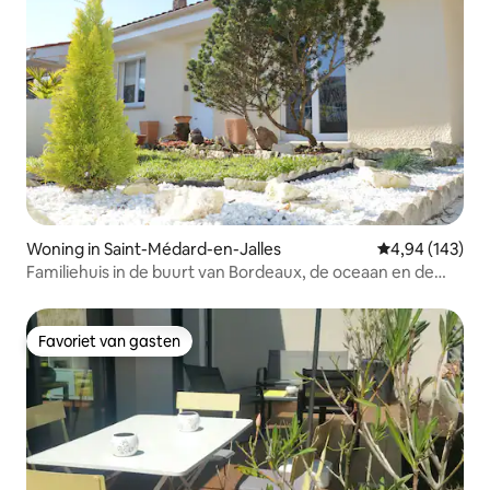
Woning in Saint-Médard-en-Jalles
Gemiddelde beo
4,94 (143)
Familiehuis in de buurt van Bordeaux, de oceaan en de
wijngaarden
Favoriet van gasten
Favoriet van gasten