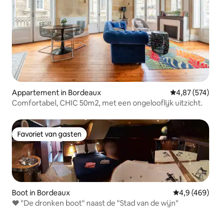
Appartement in Bordeaux
Gemiddelde beo
4,87 (574)
Comfortabel, CHIC 50m2, met een ongelooflijk uitzicht.
Favoriet van gasten
Favoriet van gasten
Boot in Bordeaux
Gemiddelde be
4,9 (469)
❤️ "De dronken boot" naast de "Stad van de wijn"