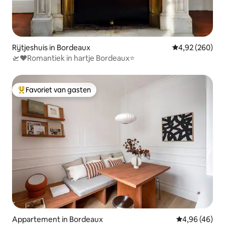
Rijtjeshuis in Bordeaux
Gemiddelde beo
4,92 (260)
🛫❤️Romantiek in hartje Bordeaux⭐️
Favoriet van gasten
Topfavoriet van gasten
Appartement in Bordeaux
Gemiddelde be
4,96 (46)