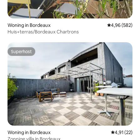
Woning in Bordeaux
Gemiddelde beo
4,96 (582)
Huis+terras/Bordeaux Chartrons
Superhost
Superhost
Woning in Bordeaux
Gemiddelde be
4,91 (22)
Zonnige villa in Bordeaux