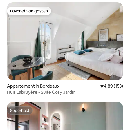
Favoriet van gasten
Favoriet van gasten
Appartement in Bordeaux
Gemiddelde beo
4,89 (153)
Huis Labruyère - Suite Cosy Jardin
Superhost
Superhost