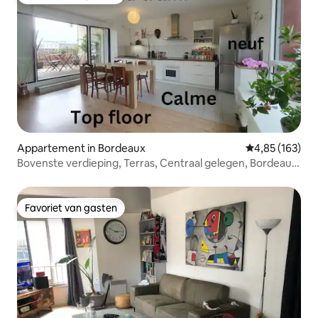
Favoriet van gasten
Appartement in Bordeaux
Gemiddelde beo
4,85 (163)
Bovenste verdieping, Terras, Centraal gelegen, Bordeaux
Cité du Vin
Favoriet van gasten
Favoriet van gasten