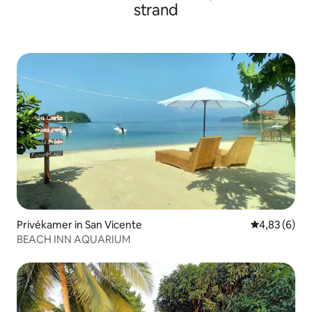
strand
Privékamer in San Vicente
Gemiddelde b
4,83 (6)
BEACH INN AQUARIUM