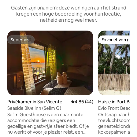
Gasten zijn unaniem: deze woningen aan het strand
kregen een hoge beoordeling voor hun locatie,
netheid en nog veel meer.
Superhost
Favoriet van gas
Superhost
Favoriet van gas
Privékamer in San Vicente
Gemiddelde beoordeling van 4,8
4,86 (44)
Huisje in Port Bart
Seaside Blue Inn (Selim G)
Evio Front Beach 
Bungalow.
Selim Guesthouse is een charmante
Ontsnap naar het p
accommodatie die reizigers een
toevluchtsoord aa
gezellige en gastvrije sfeer biedt. Of je
genesteld onder 
nu werkt of voor je plezier reist, een
kokospalmen aan 