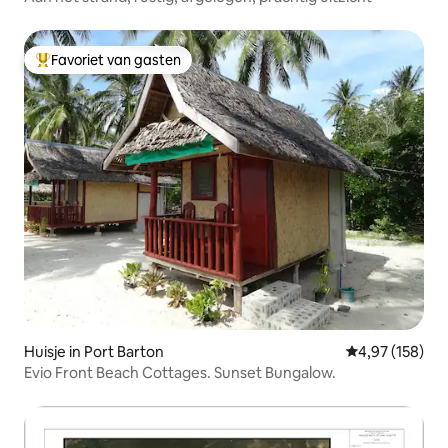
Favoriet van gasten
Topfavoriet van gasten
Huisje in Port Barton
Gemiddelde beo
4,97 (158)
Evio Front Beach Cottages. Sunset Bungalow.