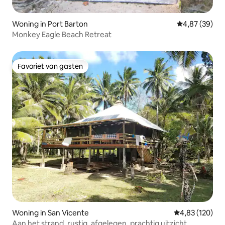
Woning in Port Barton
Gemiddelde be
4,87 (39)
Monkey Eagle Beach Retreat
Favoriet van gasten
Favoriet van gasten
Woning in San Vicente
Gemiddelde beo
4,83 (120)
Aan het strand, rustig, afgelegen, prachtig uitzicht