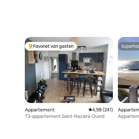
Favoriet van gasten
Superho
Topfavoriet van gasten
Superho
Appartement
Gemiddelde beoordeling 
4,98 (241)
Apparte
T3-appartement Saint-Nazaire Ouest
Apparteme
toegang t