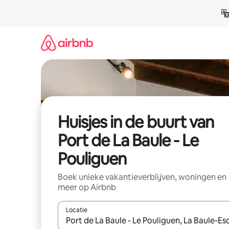
Ga
direct
naar
inhoud
Huisjes in de buurt van
Port de La Baule - Le
Pouliguen
Boek unieke vakantieverblijven, woningen en
meer op Airbnb
Locatie
Wanneer er suggesties beschikbaar zijn, maak je 