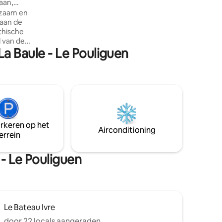
aan,
tuin. Gitel 'oiseauduparadis. LOVE ROOM
dzaam en
LA BAULE
 aan de
thische
d van de
La Baule - Le Pouliguen
le Royal.
en
tussen
, prestige
 of een
oft je een
e,
arkeren op het
Airconditioning
errein
 - Le Pouliguen
Le Bateau Ivre
door 22 locals aangeraden