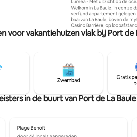
Luméa - Met uitzicht op de oce
 Deze gezellige en aangename
rustig en discreet
Welkom in La Baule, in een zel
tie is perfect uitgerust en
verfijnd appartement gelegen
 prachtig uitzicht op de oceaan.
baai van La Baule, boven de my
oor een romantisch weekend,
Casino Barrière, op loopafstan
tie, een zakenreis of een
n voor vakantiehuizen vlak bij Port de 
prestigieuze thalasso van Hotel 
. Fietsenstalling en wifi.
Hier is elk detail bedacht om e
exclusieve ervaring te bieden, 
uitzicht op de baai van La Baule
aan zee en absolute rust. Een romantisch
weekend, een wellnessvakantie
luxe zomerverblijf, Luméa belo
tijdloze pauze, tussen eleganti
Gratis p
comfort en uitzicht op zee.
Zwembad
t
isters in de buurt van Port de La Baule
Plage Benoît
door 44 locals aangeraden