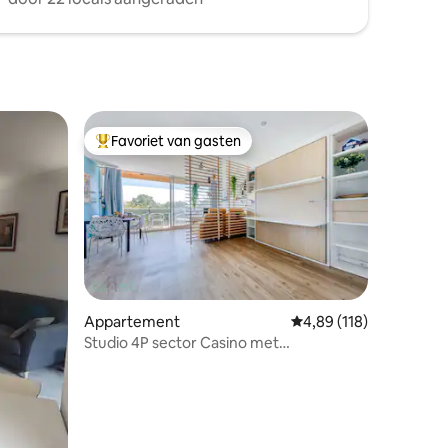
Favoriet van gasten
Topfavoriet van gasten
recensies
Appartement
Gemiddelde beoordeling
4,89 (118)
Studio 4P sector Casino met
parkeerplaats airconditioning balkon