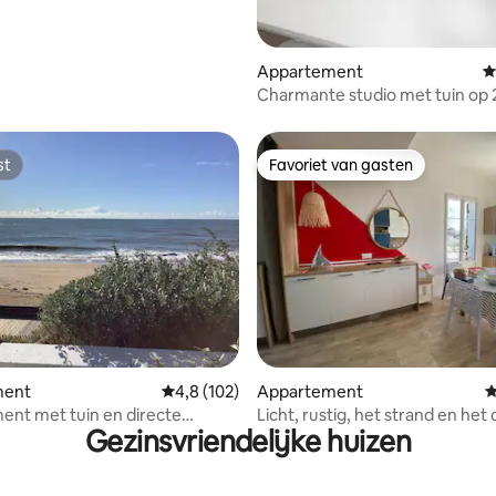
Appartement
G
Charmante studio met tuin op 
het strand
st
Favoriet van gasten
st
Favoriet van gasten
van 4,98 uit 5, 241 recensies
ment
Gemiddelde beoordeling van 4,8 uit 5, 102 r
4,8 (102)
Appartement
G
nt met tuin en directe
Licht, rustig, het strand en he
Gezinsvriendelijke huizen
ot het strand
op 400 m