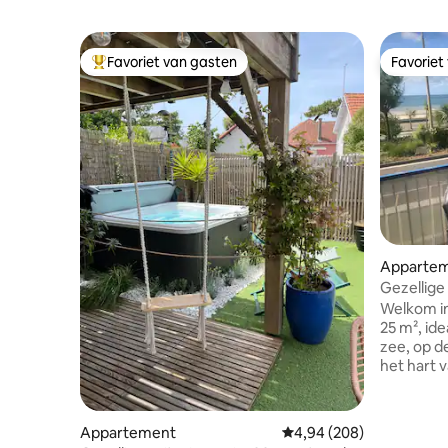
Favoriet van gasten
Favoriet
Topfavoriet van gasten
Favoriet
Apparte
Gezellige
en het str
Welkom in
25 m², id
zee, op d
het hart v
loopafsta
restauran
kunt overa
Appartement
Gemiddelde beoordeling 
4,94 (208)
komen om 