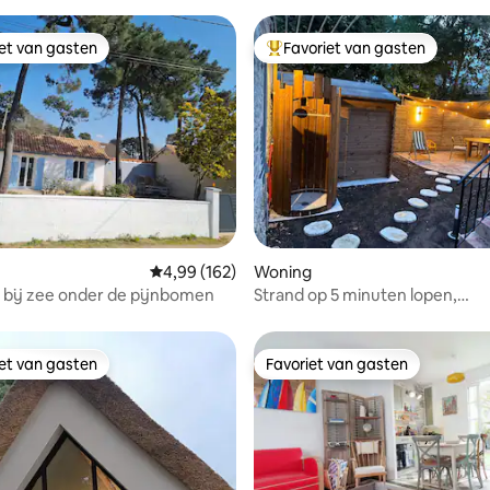
iet van gasten
Favoriet van gasten
iet van gasten
Topfavoriet van gasten
van 4,92 uit 5, 159 recensies
Gemiddelde beoordeling van 4,99 uit 5, 162 r
4,99 (162)
Woning
t bij zee onder de pijnbomen
Strand op 5 minuten lopen,
kwaliteitsrenovatie
iet van gasten
Favoriet van gasten
iet van gasten
Favoriet van gasten