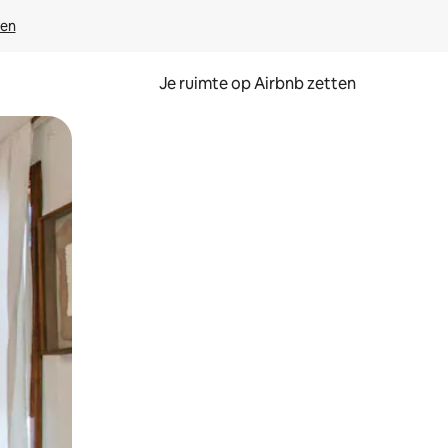
ven
Je ruimte op Airbnb zetten
ken of swipen.