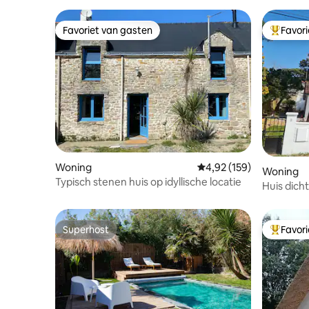
Favoriet van gasten
Favor
Favoriet van gasten
Topfavor
Woning
Gemiddelde beoordeling 
4,92 (159)
Woning
Typisch stenen huis op idyllische locatie
Huis dich
Superhost
Favor
Superhost
Topfavor