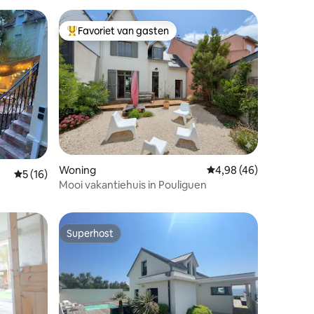
Favoriet van gasten
Topfavoriet van gasten
Woning
Gemiddelde beoordelin
4,98 (46)
ecensies
Gemiddelde beoordeling van 5 uit 5, 16 recensies
5 (16)
Mooi vakantiehuis in Pouliguen
Superhost
Superhost