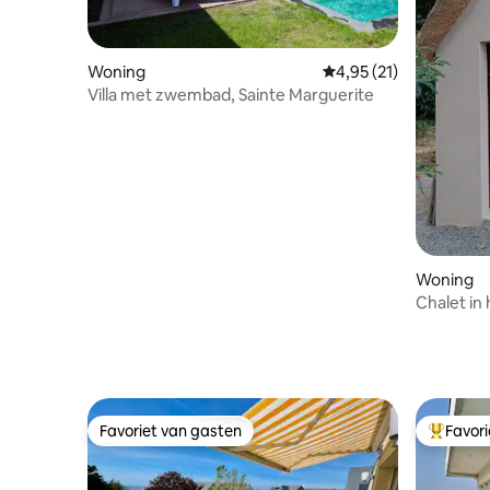
Woning
Gemiddelde beoordelin
4,95 (21)
Villa met zwembad, Sainte Marguerite
Woning
Chalet in 
Favoriet van gasten
Favor
Favoriet van gasten
Topfavor