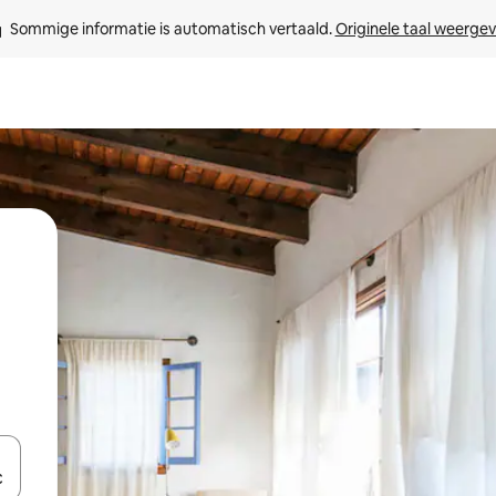
Sommige informatie is automatisch vertaald. 
Originele taal weerge
een keuze met je de pijltjestoetsen omhoog en omlaag, óf door te tik