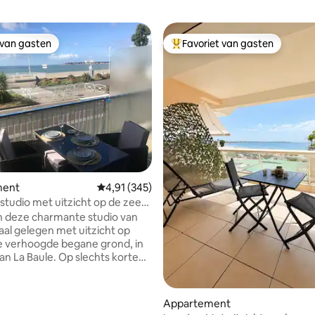
 van gasten
Favoriet van gasten
 van gasten
Topfavoriet van gasten
ment
Gemiddelde beoordeling van 4,91 uit 5, 345 r
4,91 (345)
 studio met uitzicht op de zee
and, in het hart van La Baule
 deze charmante studio van
eaal gelegen met uitzicht op
e verhoogde begane grond, in
an La Baule. Op slechts korte
nd van de markt, het strand,
ts, winkels en voorzieningen; je
l te voet of met de fiets
Appartement
van 4,94 uit 5, 208 recensies
ten volle te genieten van je