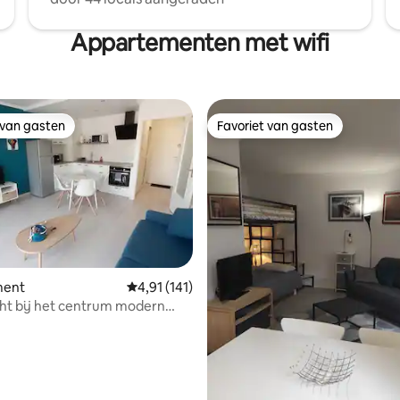
Appartementen met wifi
 van gasten
Favoriet van gasten
 van gasten
Favoriet van gasten
 van 4,95 uit 5, 117 recensies
ment
Gemiddelde beoordeling van 4,91 uit 5, 141 
4,91 (141)
cht bij het centrum modern
s op loopafstand