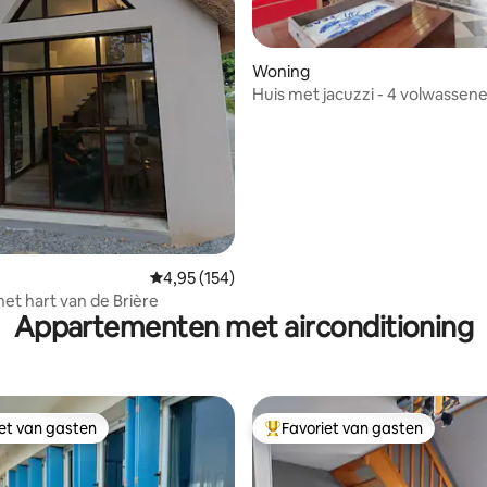
g van 4,95 uit 5, 21 recensies
Woning
Huis met jacuzzi - 4 volwassen
kinderen
Gemiddelde beoordeling van 4,95 uit 5, 154 r
4,95 (154)
het hart van de Brière
Appartementen met airconditioning
iet van gasten
Favoriet van gasten
iet van gasten
Topfavoriet van gasten