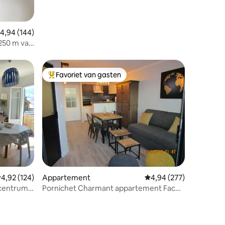
emiddelde beoordeling van 4,94 uit 5, 144 recensies
4,94 (144)
250 m van
Favoriet van gasten
Topfavoriet van gasten
ecensies
emiddelde beoordeling van 4,92 uit 5, 124 recensies
4,92 (124)
Appartement
Gemiddelde beoordeling
4,94 (277)
t centrum
Pornichet Charmant appartement Face
Mer