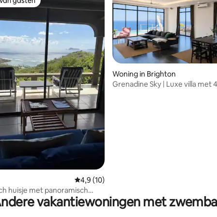
 van gasten
 van gasten
ng van 4,9 uit 5, 10 recensies
Woning in Brighton
Grenadine Sky | Luxe villa met 
slaapkamers en uitzicht op de 
zwembad
Gemiddelde beoordeling van 4,9 uit 5, 10 r
4,9 (10)
ch huisje met panoramisch
ndere vakantiewoningen met zwemb