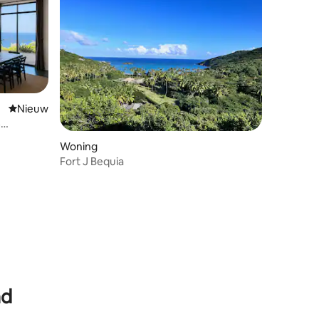
Nieuwe accommodatie
Nieuw
4
oceaan +
Woning
Fort J Bequia
ecensies
ad