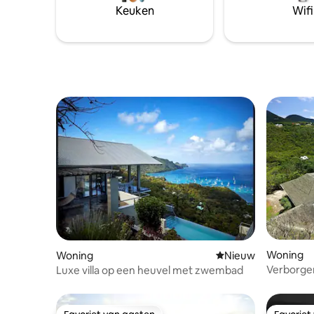
Keuken
Wifi
Woning
Woning
Nieuwe accommoda
Nieuw
Verborgen
Luxe villa op een heuvel met zwembad