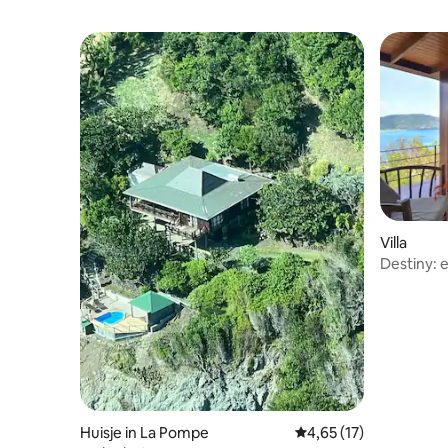
Villa
Destiny: 
Huisje in La Pompe
Gemiddelde beoordelin
4,65 (17)