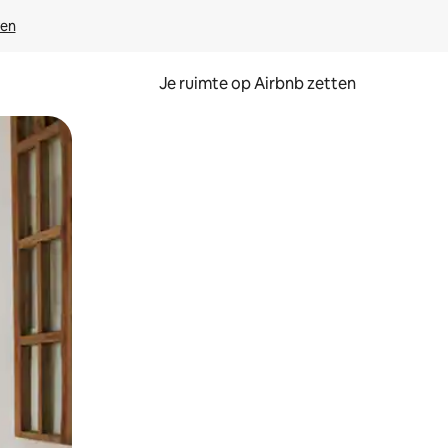
ven
Je ruimte op Airbnb zetten
ken of swipen.