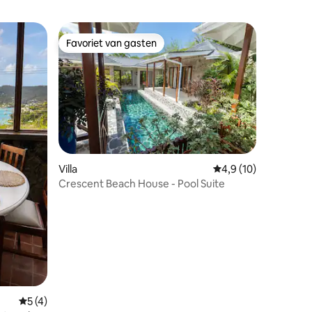
Favoriet van gasten
Favoriet van gasten
ecensies
Villa
Gemiddelde beoordeli
4,9 (10)
Crescent Beach House - Pool Suite
Gemiddelde beoordeling van 5 uit 5, 4 recensies
5 (4)