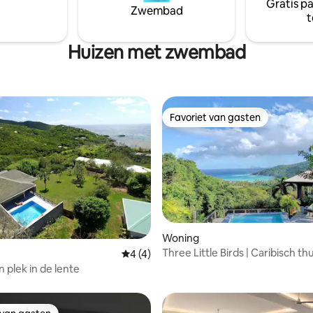
Gratis p
Zwembad
t
Huizen met zwembad
Favoriet van gasten
Favoriet van gasten
Woning
Three Little Birds | Caribisch th
Gemiddelde beoordeling van 4 uit 5, 4 
4 (4)
tie
van huis
 plek in de lente