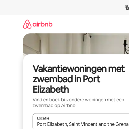
Ga
direct
naar
inhoud
Vakantiewoningen met
zwembad in Port
Elizabeth
Vind en boek bijzondere woningen met een
zwembad op Airbnb
Locatie
Wanneer er suggesties beschikbaar zijn, maak je 