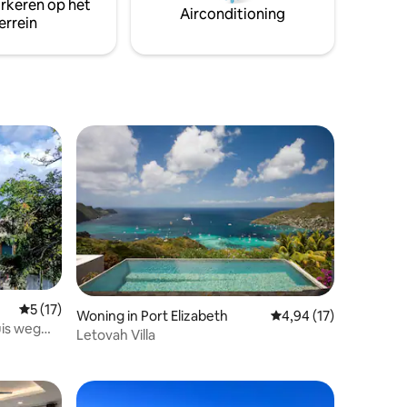
arkeren op het
je ochtendkoffie. Ervaar de weelderige
Airconditioning
errein
tropische tuin omringd door kolibries,
vlinders en leguanen.
Gemiddelde beoordeling van 5 uit 5, 17 recensies
5 (17)
Woning in Port Elizabeth
Gemiddelde beoordelin
4,94 (17)
uis weg
recensies
Letovah Villa