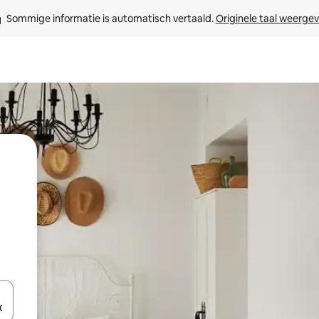
Sommige informatie is automatisch vertaald. 
Originele taal weerge
een keuze met je de pijltjestoetsen omhoog en omlaag, óf door te tik