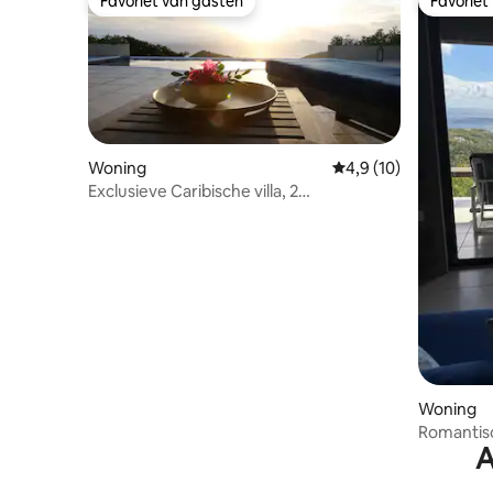
Favoriet van gasten
Favoriet
Favoriet van gasten
Favoriet
Woning
Gemiddelde beoordeli
4,9 (10)
Exclusieve Caribische villa, 2
slaapkamers, 2-4 gasten
Woning
Romantis
A
uitzicht