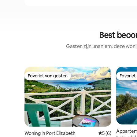
Best beoo
Gasten zijn unaniem: deze woni
Favoriet van gasten
Favoriet
Favoriet van gasten
Favoriet
Appartem
Woning in Port Elizabeth
Gemiddelde beoord
5 (6)