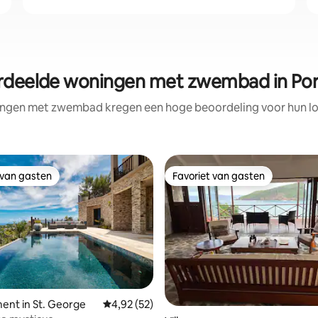
rdeelde woningen met zwembad in Port
ngen met zwembad kregen een hoge beoordeling voor hun loc
 van gasten
Favoriet van gasten
 van gasten
Favoriet van gasten
ent in St. George
Gemiddelde beoordeling van 4,92 uit 5, 52 r
4,92 (52)
eling van 5 uit 5, 6 recensies