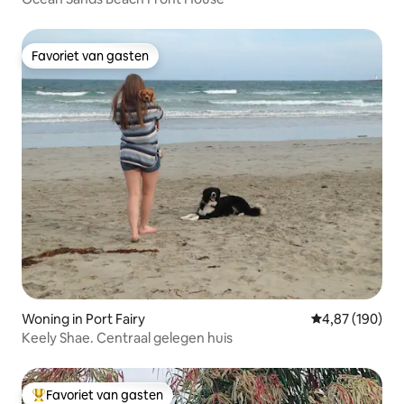
Favoriet van gasten
Favoriet van gasten
Woning in Port Fairy
Gemiddelde beo
4,87 (190)
Keely Shae. Centraal gelegen huis
Favoriet van gasten
Topfavoriet van gasten