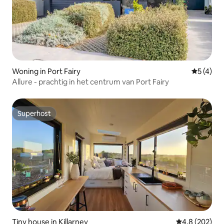
Woning in Port Fairy
Gemiddeld
5 (4)
Allure - prachtig in het centrum van Port Fairy
Superhost
Superhost
Tiny house in Killarney
Gemiddelde be
4,8 (202)