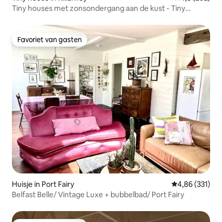
Tiny houses met zonsondergang aan de kust - Tiny
houses in Port Fairy
Favoriet van gasten
Favoriet van gasten
Huisje in Port Fairy
Gemiddelde beo
4,86 (331)
Belfast Belle/ Vintage Luxe + bubbelbad/ Port Fairy