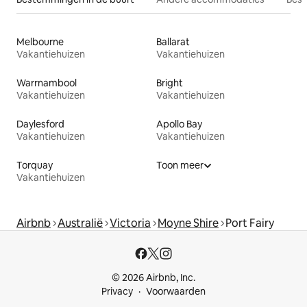
Melbourne
Ballarat
Vakantiehuizen
Vakantiehuizen
Warrnambool
Bright
Vakantiehuizen
Vakantiehuizen
Daylesford
Apollo Bay
Vakantiehuizen
Vakantiehuizen
Torquay
Toon meer
Vakantiehuizen
Airbnb
Australië
Victoria
Moyne Shire
Port Fairy
© 2026 Airbnb, Inc.
Privacy
Voorwaarden