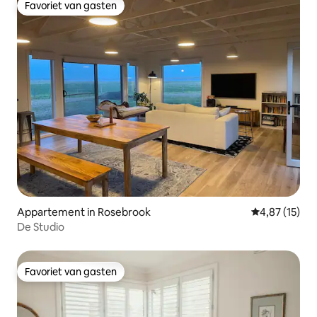
Favoriet van gasten
Favoriet van gasten
Appartement in Rosebrook
Gemiddelde be
4,87 (15)
De Studio
Favoriet van gasten
Favoriet van gasten