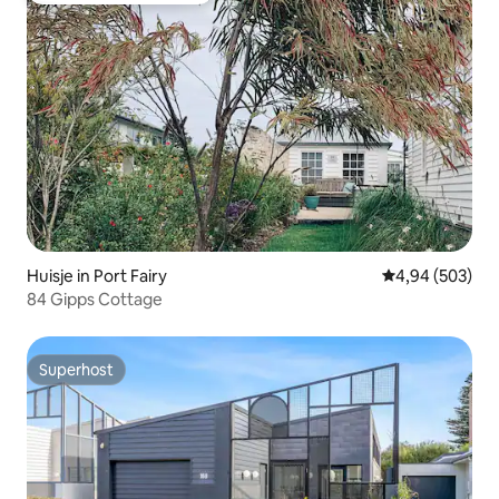
Huisje in Port Fairy
Gemiddelde beo
4,94 (503)
84 Gipps Cottage
Superhost
Superhost