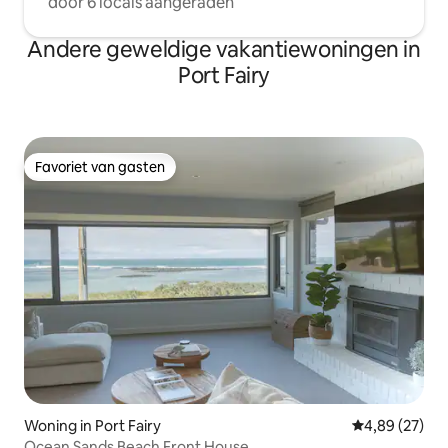
door 6 locals aangeraden
Andere geweldige vakantiewoningen in
Port Fairy
Favoriet van gasten
Favoriet van gasten
Woning in Port Fairy
Gemiddelde be
4,89 (27)
Ocean Sands Beach Front House