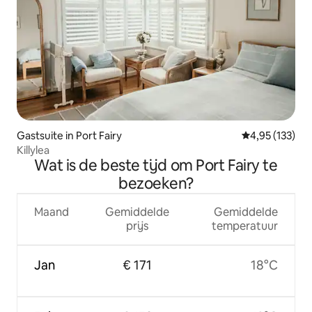
Gastsuite in Port Fairy
Gemiddelde beo
4,95 (133)
Killylea
Wat is de beste tijd om Port Fairy te
bezoeken?
Maand
Gemiddelde
Gemiddelde
prijs
temperatuur
Jan
€ 171
18°C