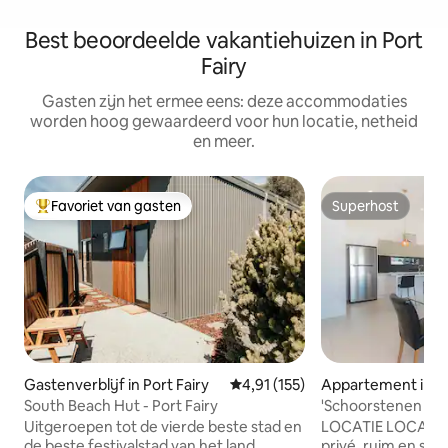
Best beoordeelde vakantiehuizen in Port
Fairy
Gasten zijn het ermee eens: deze accommodaties
worden hoog gewaardeerd voor hun locatie, netheid
en meer.
Favoriet van gasten
Superhost
Topfavoriet van gasten
Superhost
Gastenverblijf in Port Fairy
Gemiddelde beoordeling van 4,91
4,91 (155)
Appartement in Po
South Beach Hut - Port Fairy
'Schoorstenen op B
Port Fairy
Uitgeroepen tot de vierde beste stad en
LOCATIE LOCATIE L
de beste festivalstad van het land,
privé, ruim en sti