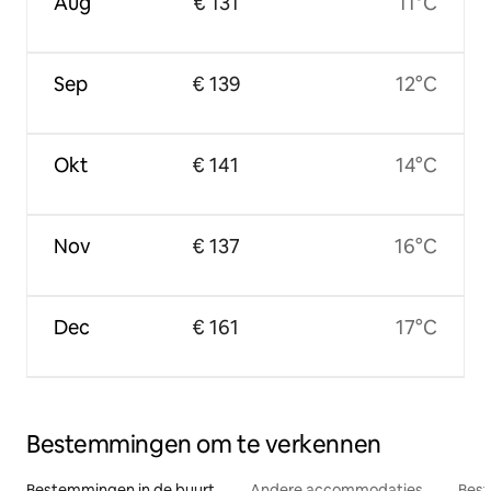
Aug
€ 131
11°C
Sep
€ 139
12°C
Okt
€ 141
14°C
Nov
€ 137
16°C
Dec
€ 161
17°C
Bestemmingen om te verkennen
Bestemmingen in de buurt
Andere accommodaties
Best