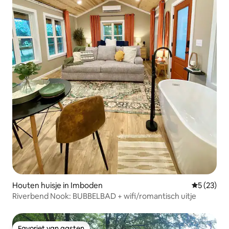
Houten huisje in Imboden
Gemiddelde
5 (23)
Riverbend Nook: BUBBELBAD + wifi/romantisch uitje
Favoriet van gasten