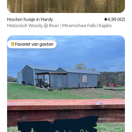
Houten huisje in Hardy
Gemiddelde be
4,95 (42)
Historisch Woody @ River | Miramichee Falls | Kajaks
Favoriet van gasten
Topfavoriet van gasten