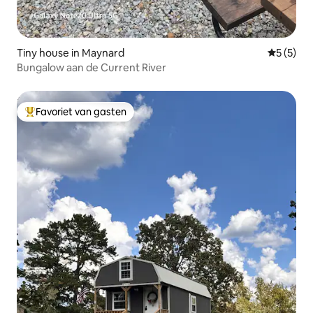
Tiny house in Maynard
Gemiddeld
5 (5)
Bungalow aan de Current River
Favoriet van gasten
Topfavoriet van gasten