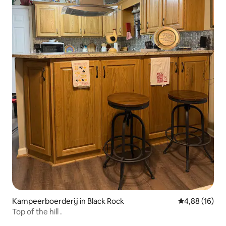
Kampeerboerderij in Black Rock
Gemiddelde be
4,88 (16)
Top of the hill .