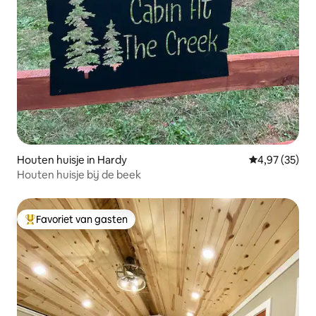
Houten huisje in Hardy
Gemiddelde be
4,97 (35)
Houten huisje bij de beek
Favoriet van gasten
Topfavoriet van gasten