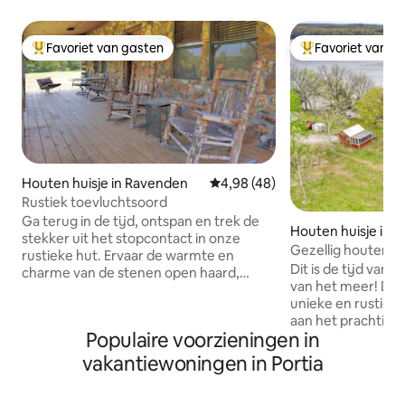
Favoriet van gasten
Favoriet van g
Topfavoriet van gasten
Topfavoriet van 
Houten huisje in Ravenden
Gemiddelde beoordeling van 4,9
4,98 (48)
Rustiek toevluchtsoord
Ga terug in de tijd, ontspan en trek de
Houten huisje in 
stekker uit het stopcontact in onze
Gezellig houten h
rustieke hut. Ervaar de warmte en
Dit is de tijd van 
charme van de stenen open haard,
van het meer! Doe het rustig aan in dit
handgemaakte cederhouten kasten en
unieke en rustige 
deuren met houten scharnieren. Blijf
aan het prachtige 
warm met een vuur in onze antieke
Populaire voorzieningen in
op het meer aan d
kachel, ontspan in het bad met pootjes.
meer om te vissen
Geniet van een zonsondergang of koffie
vakantiewoningen in Portia
Deze schilderachti
in de ochtend in grote schommelstoelen
einde van een do
op de veranda. Geniet van onze beek