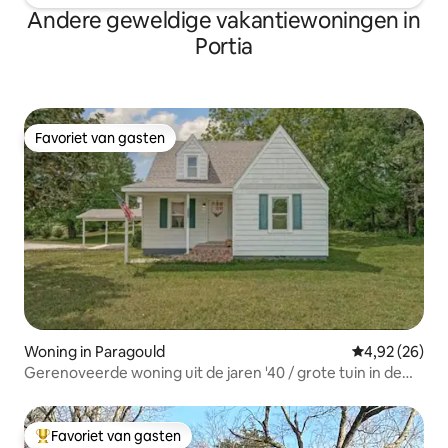
Andere geweldige vakantiewoningen in
Portia
Favoriet van gasten
Favoriet van gasten
Woning in Paragould
Gemiddelde be
4,92 (26)
Gerenoveerde woning uit de jaren '40 / grote tuin in de
stad
Favoriet van gasten
Topfavoriet van gasten