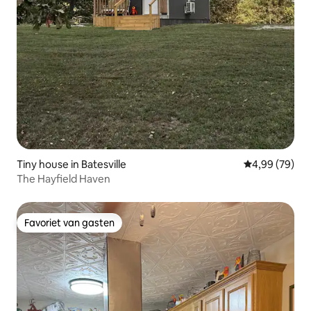
Tiny house in Batesville
Gemiddelde be
4,99 (79)
The Hayfield Haven
Favoriet van gasten
Favoriet van gasten