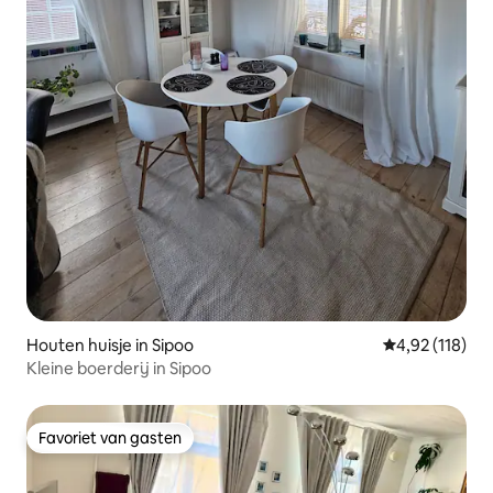
Houten huisje in Sipoo
Gemiddelde beo
4,92 (118)
Kleine boerderij in Sipoo
Favoriet van gasten
Favoriet van gasten