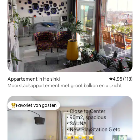
Appartement in Helsinki
Gemiddelde beo
4,95 (113)
Mooi stadsappartement met groot balkon en uitzicht
Favoriet van gasten
Topfavoriet van gasten