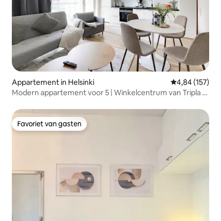
Appartement in Helsinki
Gemiddelde beo
4,84 (157)
Modern appartement voor 5 | Winkelcentrum van Tripla |
Helsinki
Favoriet van gasten
Favoriet van gasten