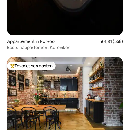
Appartement in Porvoo
Gemiddelde beo
4,91 (558)
Bostuinappartement Kulloviken
Favoriet van gasten
Topfavoriet van gasten