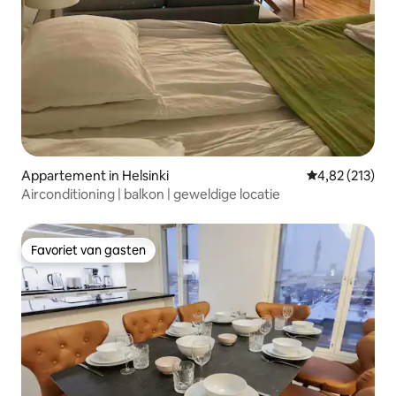
Appartement in Helsinki
Gemiddelde beo
4,82 (213)
Airconditioning | balkon | geweldige locatie
Favoriet van gasten
Favoriet van gasten