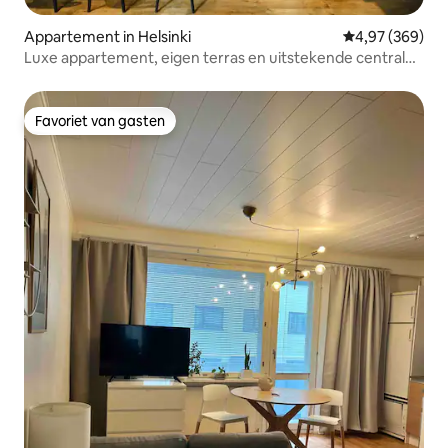
Appartement in Helsinki
Gemiddelde beo
4,97 (369)
Luxe appartement, eigen terras en uitstekende centrale
locatie
Favoriet van gasten
Favoriet van gasten