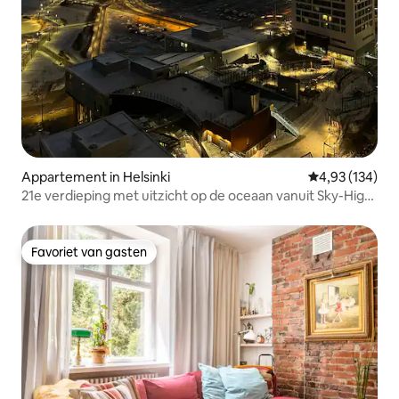
Appartement in Helsinki
Gemiddelde beo
4,93 (134)
21e verdieping met uitzicht op de oceaan vanuit Sky-High
Retreat
Favoriet van gasten
Favoriet van gasten