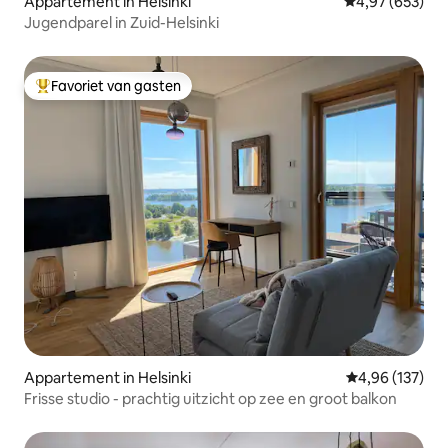
Appartement in Helsinki
Gemiddelde beo
4,97 (653)
Jugendparel in Zuid-Helsinki
Favoriet van gasten
Topfavoriet van gasten
Appartement in Helsinki
Gemiddelde beo
4,96 (137)
Frisse studio - prachtig uitzicht op zee en groot balkon