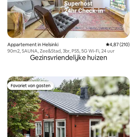
Appartement in Helsinki
Gemiddelde beo
4,87 (210)
90m2, SAUNA, Zee&Stad, 3br, PS5, 5G Wi-Fi, 24 uur
Gezinsvriendelijke huizen
Favoriet van gasten
Favoriet van gasten