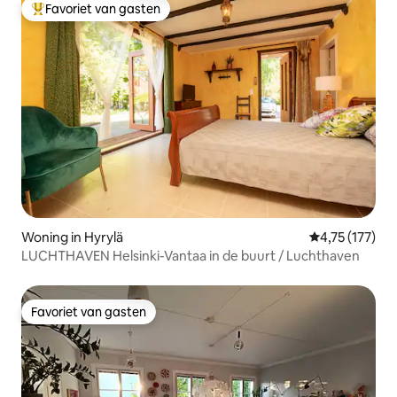
Favoriet van gasten
Topfavoriet van gasten
Woning in Hyrylä
Gemiddelde beo
4,75 (177)
LUCHTHAVEN Helsinki-Vantaa in de buurt / Luchthaven
Favoriet van gasten
Favoriet van gasten