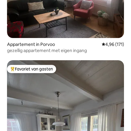
Appartement in Porvoo
Gemiddelde beo
4,96 (171)
gezellig appartement met eigen ingang
Favoriet van gasten
Topfavoriet van gasten