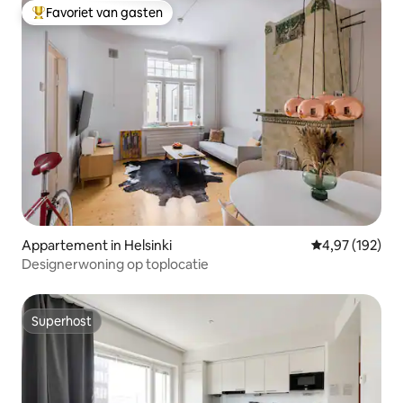
Favoriet van gasten
Topfavoriet van gasten
Appartement in Helsinki
Gemiddelde beo
4,97 (192)
Designerwoning op toplocatie
Superhost
Superhost