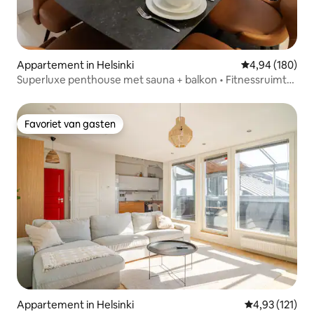
Appartement in Helsinki
Gemiddelde beo
4,94 (180)
Superluxe penthouse met sauna + balkon • Fitnessruimte
• Parkeren
Favoriet van gasten
Favoriet van gasten
Appartement in Helsinki
Gemiddelde beo
4,93 (121)