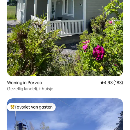
Woning in Porvoo
Gemiddelde beo
4,93 (183)
Gezellig landelijk huisje!
Favoriet van gasten
Topfavoriet van gasten