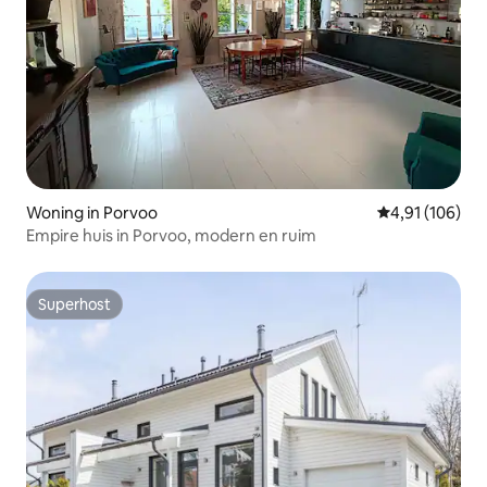
Woning in Porvoo
Gemiddelde beo
4,91 (106)
Empire huis in Porvoo, modern en ruim
Superhost
Superhost