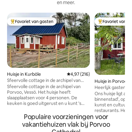
en meer.
Favoriet van gasten
Favoriet van g
Topfavoriet van gasten
Topfavoriet van 
Huisje in Kurböle
Gemiddelde beoordeling van 4,97
4,97 (216)
Sfeervolle cottage in de archipel van
Huisje in Porvoo
Porvoo
Sfeervolle cottage in de archipel van
Heerlijk gastenver
Porvoo, Vessö. Het huisje heeft
binnenstad
Ons huisje ligt aa
slaapplaatsen voor 4 personen. De
binnenstad', op 1
keuken is goed uitgerust en u kunt 's
kunst en cultuur, p
avonds genieten van de zomeravond op
restaurants. Het is een charmant,
het terras, waar de avondzon schijnt. Er
Populaire voorzieningen voor
traditioneel, ger
zijn paarden in de tuin en u kunt
met open haard en
vakantiehuizen vlak bij Porvoo
desgewenst het eigen
een mooie rustige
boerderijmuseum van de boerderij