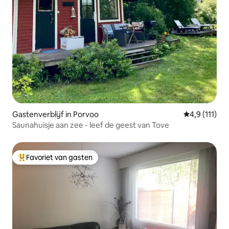
Gastenverblijf in Porvoo
Gemiddelde b
4,9 (111)
Saunahuisje aan zee - leef de geest van Tove
Favoriet van gasten
Topfavoriet van gasten