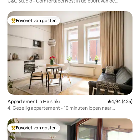
C&C Studio - Comfortabel Nest in de buurt van de
luchthaven en toegang tot de stad
Favoriet van gasten
Topfavoriet van gasten
Appartement in Helsinki
Gemiddelde beo
4,94 (425)
4. Gezellig appartement - 10 minuten lopen naar
treinstation
Favoriet van gasten
Topfavoriet van gasten