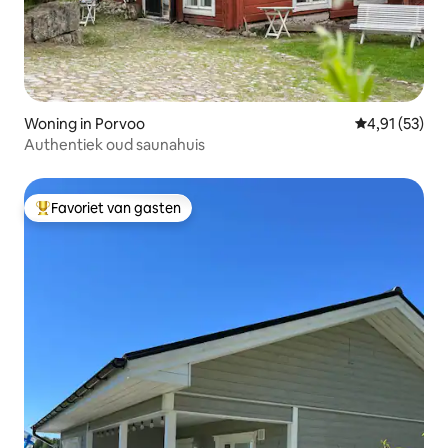
Woning in Porvoo
Gemiddelde be
4,91 (53)
Authentiek oud saunahuis
Favoriet van gasten
Topfavoriet van gasten