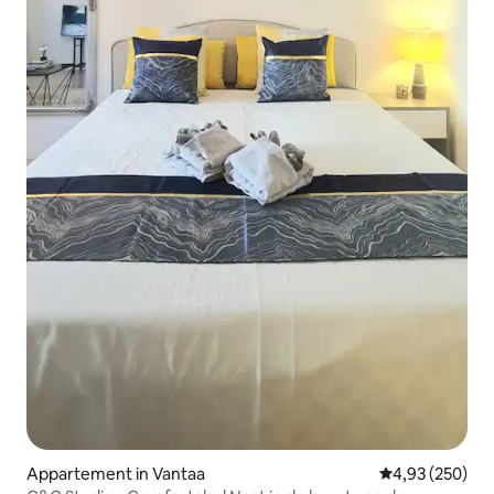
Appartement in Vantaa
Gemiddelde beo
4,93 (250)