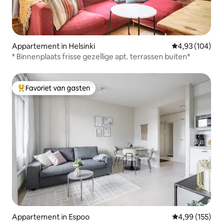
Appartement in Helsinki
Gemiddelde beo
4,93 (104)
* Binnenplaats frisse gezellige apt. terrassen buiten*
Favoriet van gasten
Topfavoriet van gasten
Appartement in Espoo
Gemiddelde beo
4,99 (155)