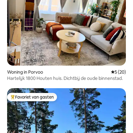
Woning in Porvoo
Gemiddelde
5 (20)
Hartelijk 1800 Houten huis. Dichtbij de oude binnenstad.
Favoriet van gasten
Topfavoriet van gasten