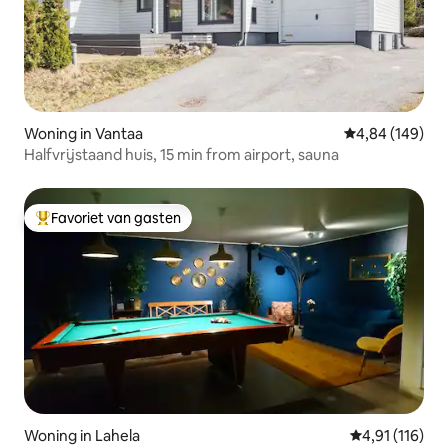
Woning in Vantaa
Gemiddelde beo
4,84 (149)
Halfvrijstaand huis, 15 min from airport, sauna
Favoriet van gasten
Topfavoriet van gasten
Woning in Lahela
Gemiddelde beo
4,91 (116)