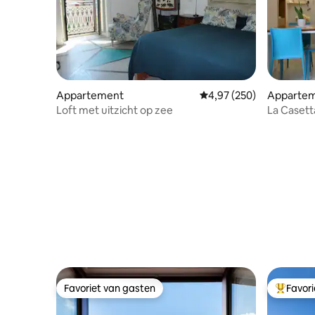
Appartement
Gemiddelde beoordeling 
4,97 (250)
Apparte
Loft met uitzicht op zee
La Casetta
Favoriet van gasten
Favor
Favoriet van gasten
Topfavor