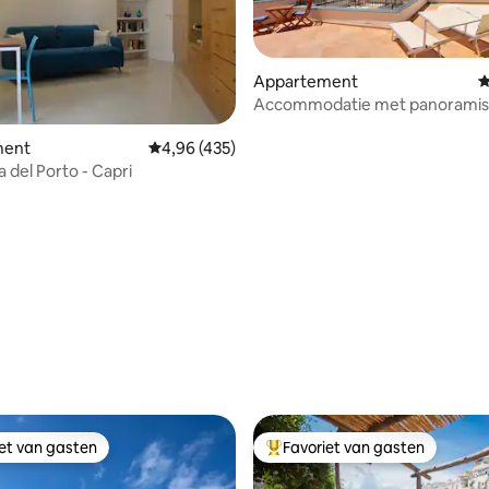
Appartement
G
Accommodatie met panoramisc
Amalfi
van 4,97 uit 5, 250 recensies
ment
Gemiddelde beoordeling van 4,96 uit 5, 435 
4,96 (435)
 del Porto - Capri
iet van gasten
Favoriet van gasten
iet van gasten
Topfavoriet van gasten