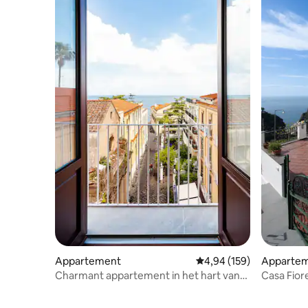
Appartement
Gemiddelde beoordeling 
4,94 (159)
Apparte
Charmant appartement in het hart van
Casa Fior
Sorrento.