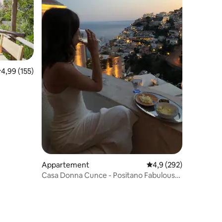
emiddelde beoordeling van 4,99 uit 5, 155 recensies
4,99 (155)
Appartement
Gemiddelde beoordelin
4,9 (292)
Casa Donna Cunce - Positano Fabulous
Sea View
ecensies