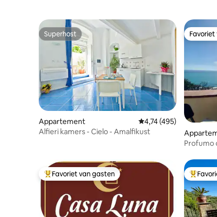
Superhost
Favoriet
Superhost
Favoriet
Appartement
Gemiddelde beoordeling
4,74 (495)
Alfieri kamers - Cielo - Amalfikust
Apparte
Profumo de
parkeerpl
Favoriet van gasten
Favor
Topfavoriet van gasten
Topfavor