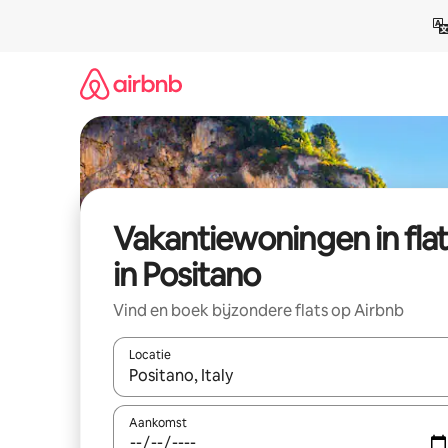
Ga
direct
naar
inhoud
Vakantiewoningen in flat
in Positano
Vind en boek bijzondere flats op Airbnb
Locatie
Wanneer er suggesties beschikbaar zijn, maak je 
Aankomst