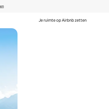
ven
Je ruimte op Airbnb zetten
ken of swipen.