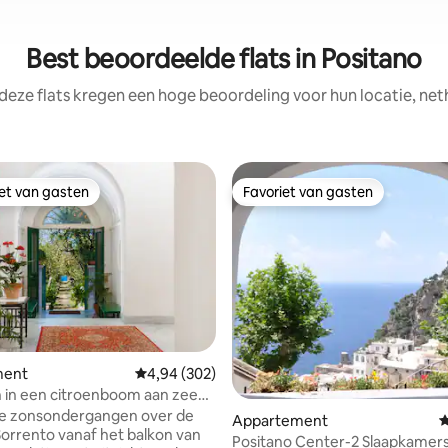
Best beoordeelde flats in Positano
deze flats kregen een hoge beoordeling voor hun locatie, net
iet van gasten
Favoriet van gasten
iet van gasten
Favoriet van gasten
ment
Gemiddelde beoordeling van 4,94 uit 5, 302 r
4,94 (302)
van 4,94 uit 5, 169 recensies
 in een citroenboom aan zee
oliHouse
e zonsondergangen over de
Appartement
G
Sorrento vanaf het balkon van
Positano Center-2 Slaapkamers