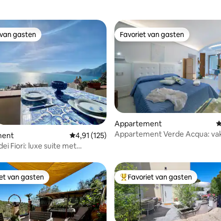
 van gasten
Favoriet van gasten
 van gasten
Favoriet van gasten
 van 4,74 uit 5, 495 recensies
Appartement
G
Appartement Verde Acqua: vak
ment
Gemiddelde beoordeling van 4,91 uit 5, 125 
4,91 (125)
de Amalfikust
i Fiori: luxe suite met
aats
iet van gasten
Favoriet van gasten
iet van gasten
Topfavoriet van gasten