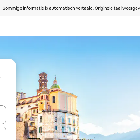
Sommige informatie is automatisch vertaald. 
Originele taal weerge
een keuze met je de pijltjestoetsen omhoog en omlaag, óf door te tik