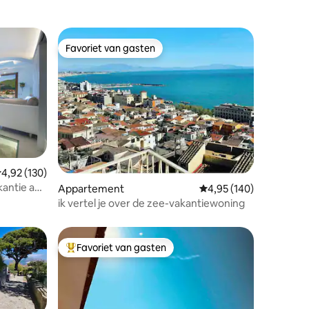
Favoriet van gasten
Favoriet van gasten
emiddelde beoordeling van 4,92 uit 5, 130 recensies
4,92 (130)
antie aan
Appartement
Gemiddelde beoordeling
4,95 (140)
recensies
ik vertel je over de zee-vakantiewoning
Favoriet van gasten
Topfavoriet van gasten