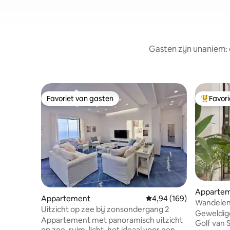
Gasten zijn unaniem: 
Favoriet van gasten
Favor
Favoriet van gasten
Topfavor
Apparte
Appartement
Gemiddelde beoordeling 
4,94 (169)
Wandelen
Uitzicht op zee bij zonsondergang 2
VillaTozz
Geweldig
Appartement met panoramisch uitzicht
Golf van 
op zee, ruim, licht, het ideaal voor een