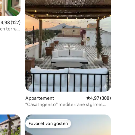
emiddelde beoordeling van 4,98 uit 5, 127 recensies
4,98 (127)
h terras:
recensies
Appartement
Gemiddelde beoordeling
4,97 (308)
“Casa Ingenito” mediterrane stijl met
dakterras
Favoriet van gasten
Favoriet van gasten