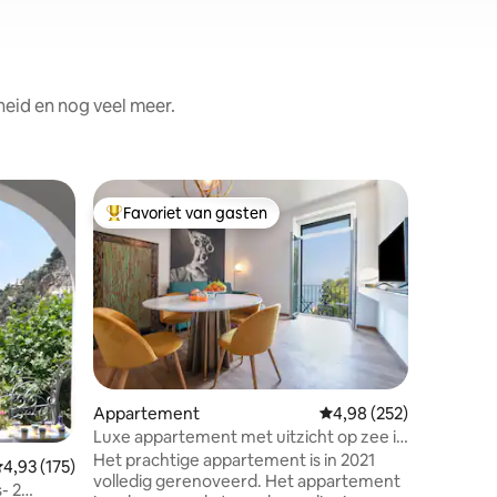
heid en nog veel meer.
Apparte
Favoriet van gasten
Favor
Topfavoriet van gasten
Topfavo
Positano
geweldig 
Mooi ope
een prach
Amalfitan
de buurt 
boodscha
restauran
van Posit
liggen op
Appartement
Gemiddelde beoordeling
4,98 (252)
ecensies
Lokale bu
Luxe appartement met uitzicht op zee in
voor het 
het hart van Sorrento
Het prachtige appartement is in 2021
met toeg
emiddelde beoordeling van 4,93 uit 5, 175 recensies
4,93 (175)
volledig gerenoveerd. Het appartement
woonkam
- 2