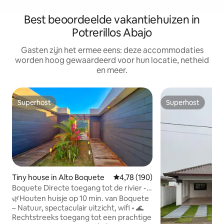
Best beoordeelde vakantiehuizen in
Potrerillos Abajo
Gasten zijn het ermee eens: deze accommodaties
worden hoog gewaardeerd voor hun locatie, netheid
en meer.
Superhost
Superhost
Superhost
Superhost
Tiny house in Alto Boquete
Gemiddelde beoordeling van 4,78
4,78 (190)
Boquete Directe toegang tot de rivier -
Nr. 2 Gratis koffie
🌿Houten huisje op 10 min. van Boquete
– Natuur, spectaculair uitzicht, wifi • 🌊
Rechtstreeks toegang tot een prachtige