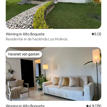
Woning in Alto Boquete
Gemiddeld
5 (3)
Residentie in de haciënda Los Molinos.
Favoriet van gasten
Favoriet van gasten
Woning in Alto Boquete
Gemiddelde b
4,9 (29)