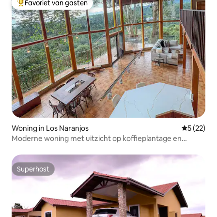
Favoriet van gasten
Topfavoriet van gasten
Woning in Los Naranjos
Gemiddelde
5 (22)
Moderne woning met uitzicht op koffieplantage en
vulkaan
Superhost
Superhost