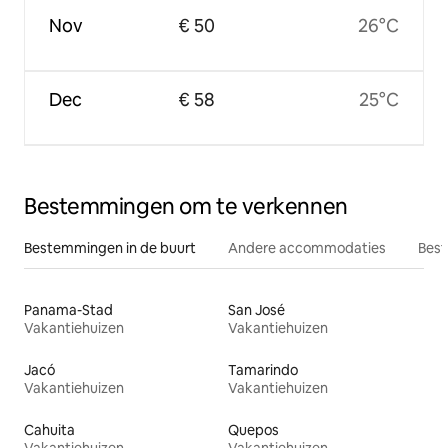
Nov
€ 50
26°C
Dec
€ 58
25°C
Bestemmingen om te verkennen
Bestemmingen in de buurt
Andere accommodaties
Best
Panama-Stad
San José
Vakantiehuizen
Vakantiehuizen
Jacó
Tamarindo
Vakantiehuizen
Vakantiehuizen
Cahuita
Quepos
Vakantiehuizen
Vakantiehuizen