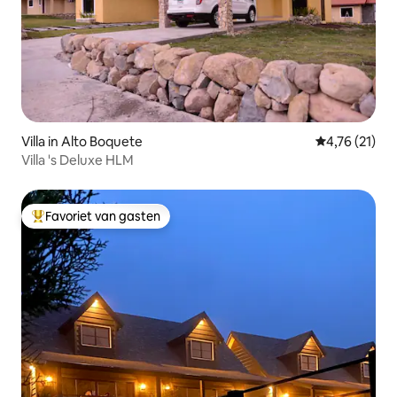
Villa in Alto Boquete
Gemiddelde be
4,76 (21)
Villa 's Deluxe HLM
Favoriet van gasten
Topfavoriet van gasten