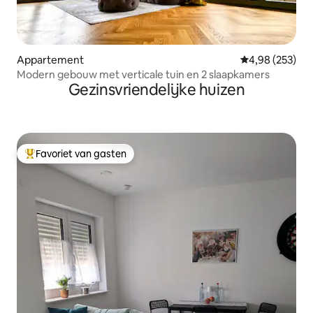
Appartement
Gemiddelde beo
4,98 (253)
Modern gebouw met verticale tuin en 2 slaapkamers
Gezinsvriendelijke huizen
Favoriet van gasten
Topfavoriet van gasten