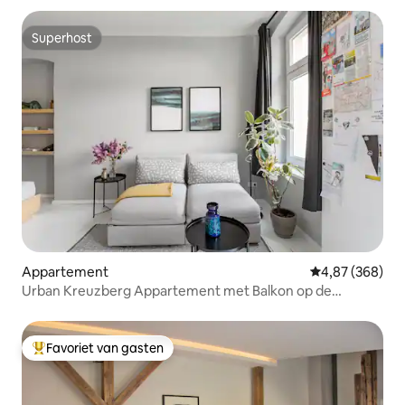
Superhost
Superhost
Appartement
Gemiddelde beo
4,87 (368)
Urban Kreuzberg Appartement met Balkon op de
binnenplaats
Favoriet van gasten
Topfavoriet van gasten