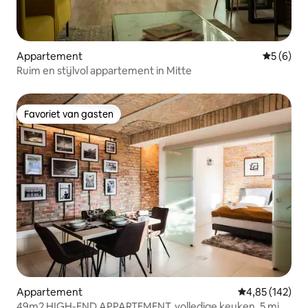
Appartement
Gemiddeld
5 (6)
Ruim en stijlvol appartement in Mitte
Favoriet van gasten
Favoriet van gasten
Appartement
Gemiddelde beo
4,85 (142)
49m2 HIGH-END APPARTEMENT, volledige keuken, 5 min