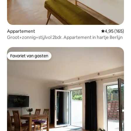
Appartement
Gemiddelde beo
4,95 (165)
Groot+zonnig+stijlvol 2bdr. Appartement in hartje Berlijn
Favoriet van gasten
Favoriet van gasten