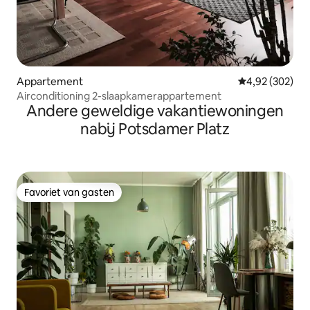
Appartement
Gemiddelde beo
4,92 (302)
Airconditioning 2-slaapkamerappartement
Andere geweldige vakantiewoningen
nabij Potsdamer Platz
Favoriet van gasten
Favoriet van gasten