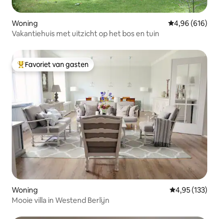
Woning
Gemiddelde beo
4,96 (616)
Vakantiehuis met uitzicht op het bos en tuin
Favoriet van gasten
Topfavoriet van gasten
Woning
Gemiddelde beo
4,95 (133)
Mooie villa in Westend Berlijn