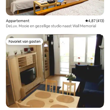
Appartement
Gemiddelde beo
4,87 (413)
DeLux. Mooie en gezellige studio naast Wall Memorial
Favoriet van gasten
Favoriet van gasten