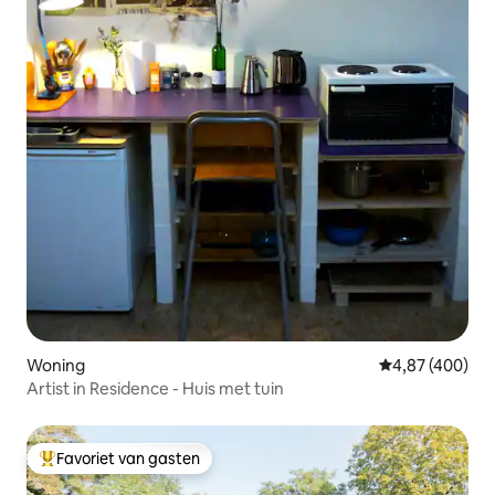
Woning
Gemiddelde beo
4,87 (400)
Artist in Residence - Huis met tuin
Favoriet van gasten
Topfavoriet van gasten