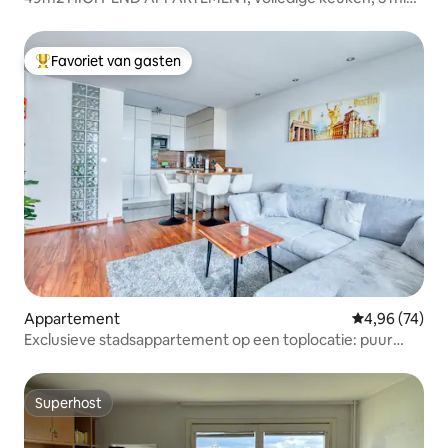
centraal station
Favoriet van gasten
Topfavoriet van gasten
Appartement
Gemiddelde be
4,96 (74)
Exclusieve stadsappartement op een toplocatie: puur
Berlijn-Mitte
Superhost
Superhost