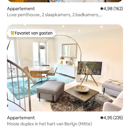
Appartement
Gemiddelde beo
4,98 (162)
Luxe penthouse, 2 slaapkamers, 2 badkamers,
airconditioning
Favoriet van gasten
Topfavoriet van gasten
Appartement
Gemiddelde beo
4,95 (235)
Mooie duplex in het hart van Berlijn (Mitte)