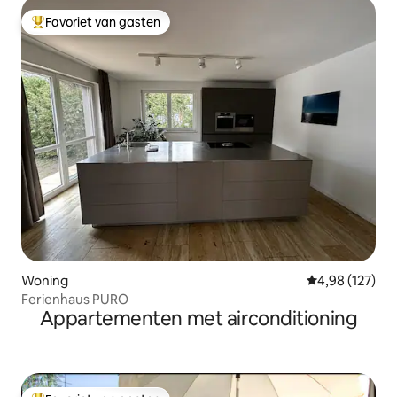
Favoriet van gasten
Topfavoriet van gasten
Woning
Gemiddelde beo
4,98 (127)
Ferienhaus PURO
Appartementen met airconditioning