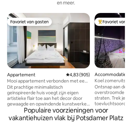
en meer.
Favoriet van gasten
Favoriet van g
Favoriet van gasten
Topfavoriet van 
Accommodatie
Appartement
Gemiddelde beoordeling van 4,83
4,83 (905)
Koel zomeruitstapj
Mooi appartement verbonden met een
Kreuzberg
kunstgalerie
Ontsnap aan de b
Dit prachtige minimalistisch
overstroomde mer
geïnspireerde huis voegt zijn eigen
straten. Trek je te
artistieke flair toe aan het decor door
toevluchtsoord vo
gewaagde en opwindende kunstwerken
Populaire voorzieningen voor
geïsoleerd tegen 
in elke kamer te plaatsen. Met
zomerhitte. Duik i
hardhouten vloeren en zwart-witte
vakantiehuizen vlak bij Potsdamer Platz
water van je eigen 
armaturen heeft elke ruimte een
m. 75 m² absolute intimiteit wacht
elegante charme en karakter.
achter verduister
Impressum Aglaja Schott Gütlingstr. 18b