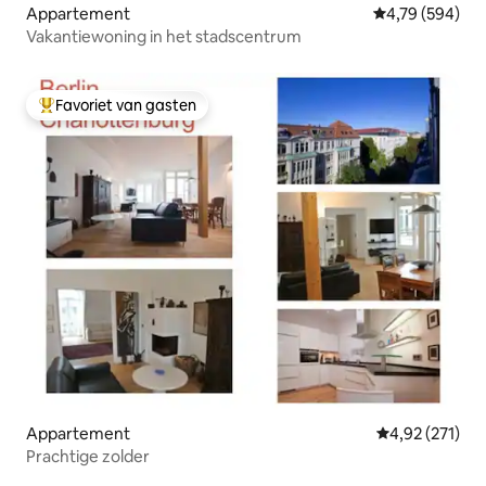
Appartement
Gemiddelde beo
4,79 (594)
Vakantiewoning in het stadscentrum
Favoriet van gasten
Topfavoriet van gasten
Appartement
Gemiddelde beo
4,92 (271)
Prachtige zolder