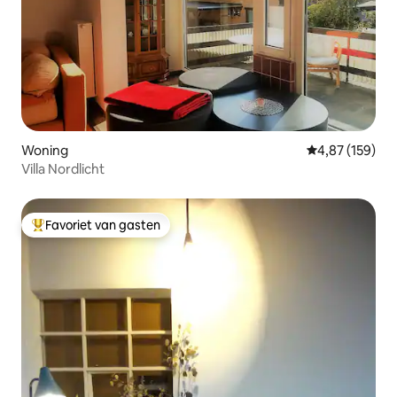
Woning
Gemiddelde beo
4,87 (159)
Villa Nordlicht
Favoriet van gasten
Topfavoriet van gasten