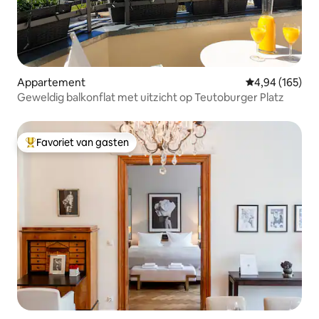
Appartement
Gemiddelde beo
4,94 (165)
Geweldig balkonflat met uitzicht op Teutoburger Platz
Favoriet van gasten
Topfavoriet van gasten