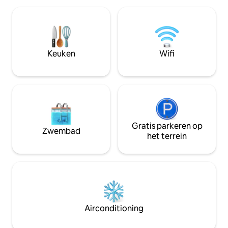
sfeervolle lichtla
14167 Berlijn Onze ruimte is echt uniek
schaduwen en gek
omdat het onze gasten kunst biedt
een verfrissende 
terwijl ze in de populaire wijk Mitte in
bieden. Deze desi
Berlijn wonen. De galerij en het
over een regendou
appartement zijn eigendom van een
Keuken
Wifi
loungeruimte, een
kunstenaar, die de ruimte ontwierp om
luxueus kingsize b
zijn werk te tonen. Gasten hebben
toegang tot de hele galerij, maar te huur
is alleen het privé-appartement dat aan
de galerij vastzit, inclusief een kleine
keuken, een gecombineerde
woonslaapkamer met een ligbad in
loftstijl en een aparte badkamer met
Gratis parkeren op
Zwembad
douche. Het andere slaapgedeelte kan
het terrein
worden gescheiden door beweegbare
wanden en heeft ook een extra
badkamer met douche en toilet. Gasten
hebben ook toegang tot de achtertuin
tot 22.00 uur. Ons doel is om al onze
gasten persoonlijk te verwelkomen en
hen rond te leiden en hen te helpen aan
Airconditioning
de slag te gaan in Berlijn. Omdat we ook
in Berlijn wonen, helpen we u graag als