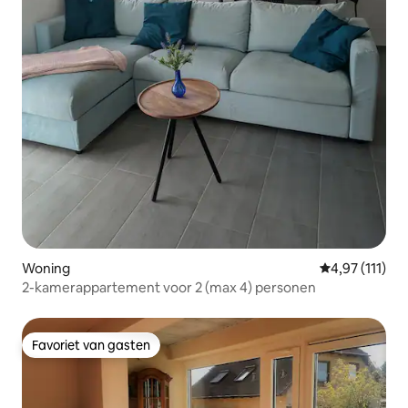
Woning
Gemiddelde be
4,97 (111)
2-kamerappartement voor 2 (max 4) personen
Favoriet van gasten
Favoriet van gasten