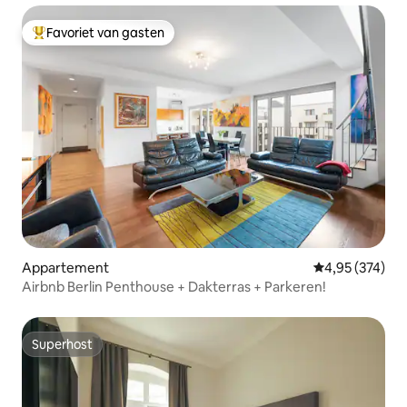
Favoriet van gasten
Topfavoriet van gasten
Appartement
Gemiddelde beo
4,95 (374)
Airbnb Berlin Penthouse + Dakterras + Parkeren!
Superhost
Superhost