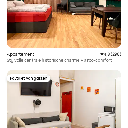
Appartement
Gemiddelde be
4,8 (298)
Stijlvolle centrale historische charme + airco-comfort
Favoriet van gasten
Favoriet van gasten