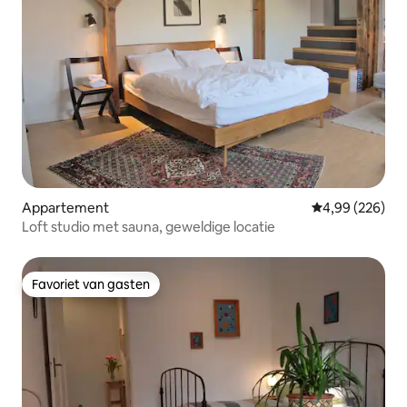
Appartement
Gemiddelde beo
4,99 (226)
Loft studio met sauna, geweldige locatie
Favoriet van gasten
Favoriet van gasten