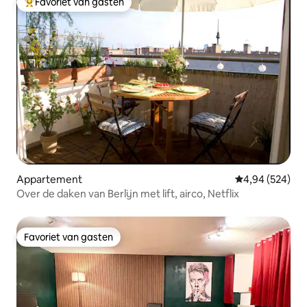
Favoriet van gasten
Topfavoriet van gasten
Appartement
Gemiddelde beo
4,94 (524)
Over de daken van Berlijn met lift, airco, Netflix
Favoriet van gasten
Favoriet van gasten