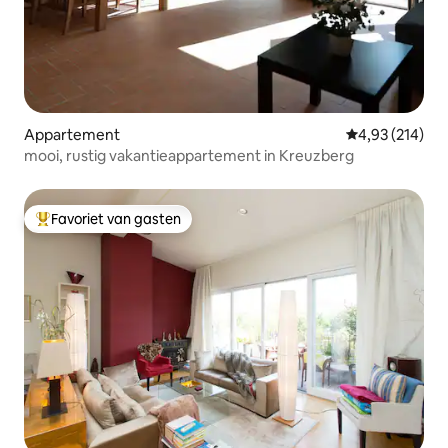
Appartement
Gemiddelde beo
4,93 (214)
mooi, rustig vakantieappartement in Kreuzberg
Favoriet van gasten
Topfavoriet van gasten