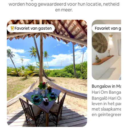
worden hoog gewaardeerd voor hun locatie, netheid
en meer.
Favoriet van gasten
Favoriet van gas
Topfavoriet van gasten
Favoriet van gas
Bungalow in Mara
Hari Om Bangalô
Bangalô Hari Om D
leven in het para
met slaapkamer,
en geïntegreerde
hangmat en uitzi
groene bos. We li