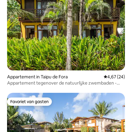
Appartement in Taipu de Fora
Gemiddelde be
4,67 (24)
Appartement tegenover de natuurlijke zwembaden -
Village Taipu
Favoriet van gasten
Favoriet van gasten