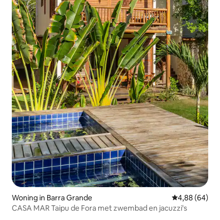
Woning in Barra Grande
Gemiddelde be
4,88 (64)
CASA MAR Taipu de Fora met zwembad en jacuzzi's