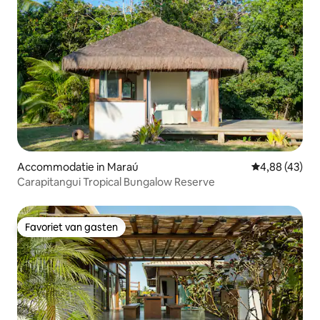
Accommodatie in Maraú
Gemiddelde be
4,88 (43)
Carapitangui Tropical Bungalow Reserve
Favoriet van gasten
Favoriet van gasten