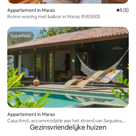
Appartement in Maraú
Gemiddeld
5 (5)
Ruime woning met balkon in Maraú RVE0005
Superhost
Superhost
Appartement in Maraú
Casa Amô: accommodatie aan het strand van Saquaíra,
Gezinsvriendelijke huizen
Maraú, Bahia