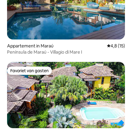
Appartement in Maraú
Gemiddelde b
4,8 (15)
Península de Maraú - Villagio di Mare I
Favoriet van gasten
Favoriet van gasten