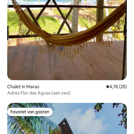
Chalet in Maraú
Gemiddelde be
4,76 (25)
Adres Flor das Aguas (aan zee)
Favoriet van gasten
Favoriet van gasten