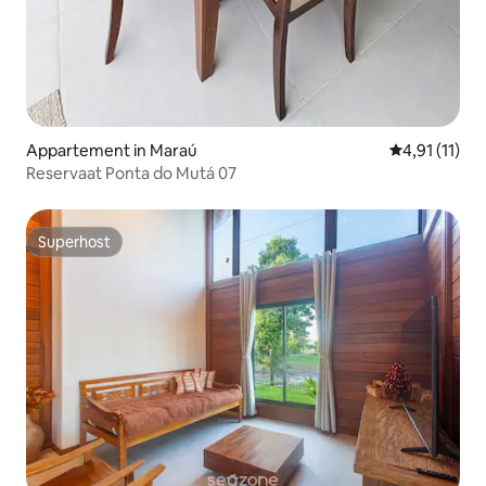
Appartement in Maraú
Gemiddelde b
4,91 (11)
Reservaat Ponta do Mutá 07
Superhost
Superhost