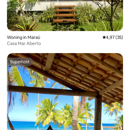
Woning in Maraú
Gemiddelde be
4,97 (35)
Casa Mar Aberto
Superhost
Superhost