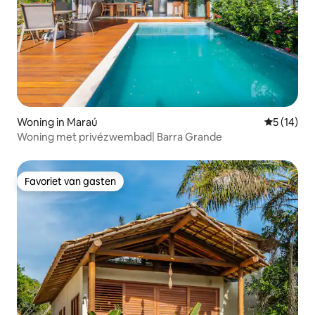
Woning in Maraú
Gemiddelde
5 (14)
Woning met privézwembad| Barra Grande
Favoriet van gasten
Favoriet van gasten