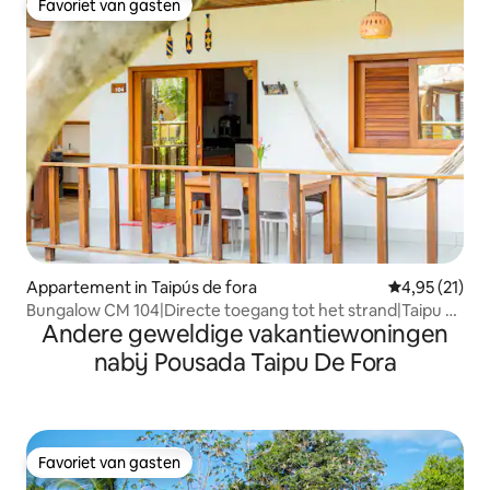
Favoriet van gasten
Favoriet van gasten
Appartement in Taipús de fora
Gemiddelde be
4,95 (21)
Bungalow CM 104|Directe toegang tot het strand|Taipu d
Andere geweldige vakantiewoningen
Fora
nabij Pousada Taipu De Fora
Favoriet van gasten
Favoriet van gasten