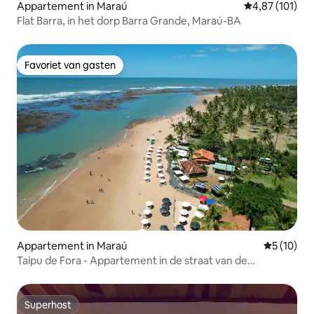
Appartement in Maraú
Gemiddelde beo
4,87 (101)
Flat Barra, in het dorp Barra Grande, Maraú-BA
Favoriet van gasten
Favoriet van gasten
Appartement in Maraú
Gemiddelde
5 (10)
Taipu de Fora - Appartement in de straat van de
natuurlijke zwembaden
Superhost
Superhost