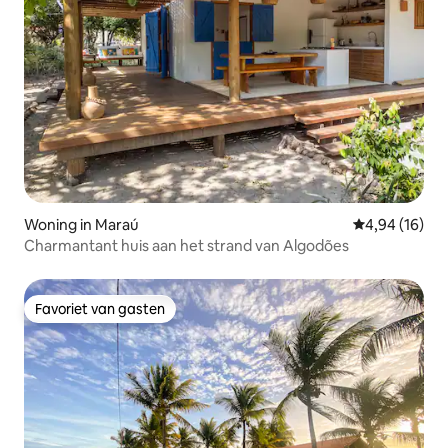
Woning in Maraú
Gemiddelde be
4,94 (16)
Charmantant huis aan het strand van Algodões
Favoriet van gasten
Favoriet van gasten