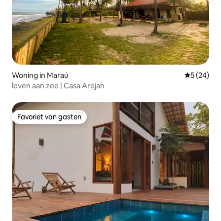
Woning in Maraú
Gemiddelde
5 (24)
leven aan zee | Casa Arejah
Favoriet van gasten
Favoriet van gasten