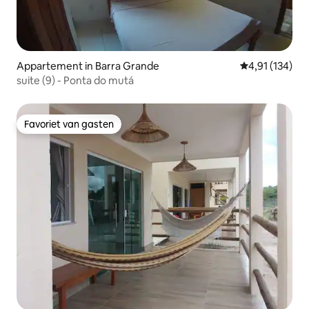
Appartement in Barra Grande
Gemiddelde beo
4,91 (134)
suite (9) - Ponta do mutá
Favoriet van gasten
Favoriet van gasten