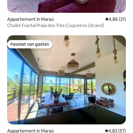
Appartement in Maraú
Gemiddelde be
4,86 (21)
Chalet Fractal Praia dos Três Coqueiros (strand)
Favoriet van gasten
Favoriet van gasten
Appartement in Maraú
Gemiddelde be
4,82 (57)