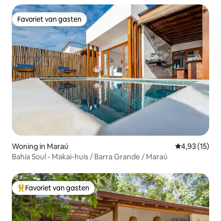
Favoriet van gasten
Favoriet van gasten
Woning in Maraú
Gemiddelde be
4,93 (15)
Bahia Soul - Makai-huis / Barra Grande / Maraú
Favoriet van gasten
Topfavoriet van gasten