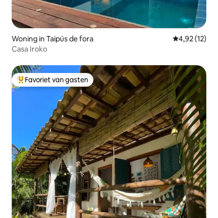
Woning in Taipús de fora
Gemiddelde be
4,92 (12)
Casa Iroko
Favoriet van gasten
Topfavoriet van gasten