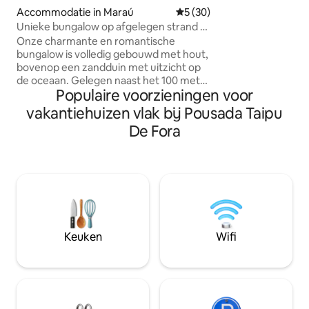
minuten met de a
Accommodatie in Maraú
Gemiddelde beoordeling van 
5 (30)
lopen van het stra
Unieke bungalow op afgelegen strand -
dicht bij de natu
Ontbijt beschikbaar
Onze charmante en romantische
plek midden in d
bungalow is volledig gebouwd met hout,
van rust, stilte e
bovenop een zandduin met uitzicht op
ervaren!! Hier is j
de oceaan. Gelegen naast het 100 meter
welkom!! De vegetatie van de tuin
Populaire voorzieningen voor
lange pand aan de oceaan, Fazenda
ondergaat kleine 
Maison, een privégebied van 14 hectare
vakantiehuizen vlak bij Pousada Taipu
seizoenen heen.
Airco opgesplitst Internet: wifi,
De Fora
300 Mbps, glasvezel Dagelijkse
schoonmaakservice inbegrepen,
behalve op feestdagen Kingsize bed
Unieke werkplek/bureau met uitzicht op
de oceaan Zeer private buitendouche in
de tuin Zwembad (gedeeld met de drie
huizen). De barbecue staat aan het
meer en wordt gedeeld met een ander
Keuken
Wifi
huis. Kajaks, surfplank... gratis