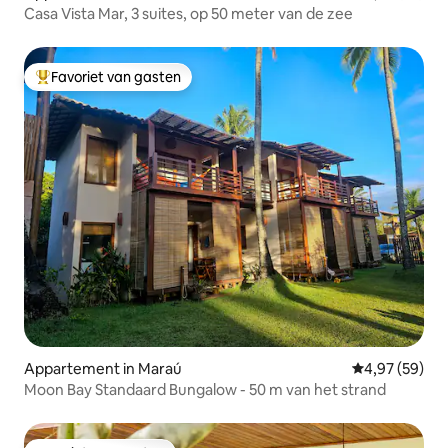
Casa Vista Mar, 3 suites, op 50 meter van de zee
Favoriet van gasten
Topfavoriet van gasten
Appartement in Maraú
Gemiddelde be
4,97 (59)
Moon Bay Standaard Bungalow - 50 m van het strand