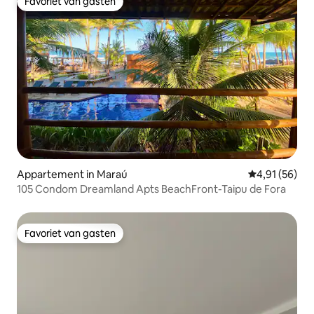
Favoriet van gasten
Favoriet van gasten
Appartement in Maraú
Gemiddelde be
4,91 (56)
105 Condom Dreamland Apts BeachFront-Taipu de Fora
Favoriet van gasten
Favoriet van gasten