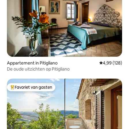
Appartement in Pitigliano
Gemiddelde beo
4,99 (128)
De oude uitzichten op Pitigliano
Favoriet van gasten
Topfavoriet van gasten