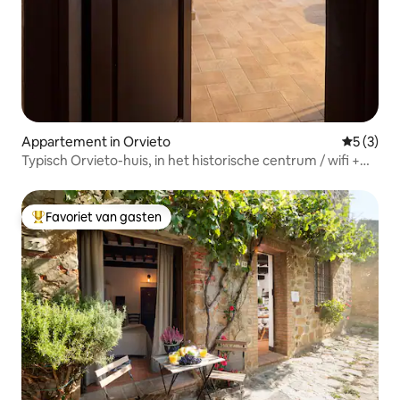
Appartement in Orvieto
Gemiddeld
5 (3)
Typisch Orvieto-huis, in het historische centrum / wifi +
airco
Favoriet van gasten
Topfavoriet van gasten