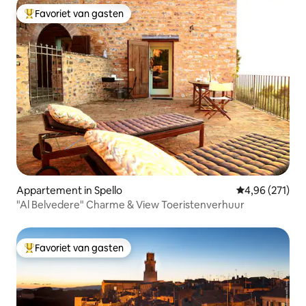
Favoriet van gasten
Topfavoriet van gasten
Appartement in Spello
Gemiddelde beo
4,96 (271)
"Al Belvedere" Charme & View Toeristenverhuur
Favoriet van gasten
Topfavoriet van gasten