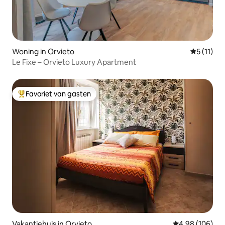
Woning in Orvieto
Gemiddeld
5 (11)
Le Fixe – Orvieto Luxury Apartment
Favoriet van gasten
Topfavoriet van gasten
Vakantiehuis in Orvieto
Gemiddelde beo
4,98 (106)