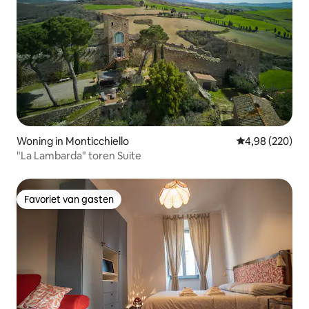
Woning in Monticchiello
Gemiddelde beo
4,98 (220)
"La Lambarda" toren Suite
Favoriet van gasten
Favoriet van gasten