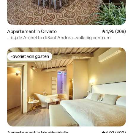
Appartement in Orvieto
Gemiddelde beo
4,95 (208)
...bij de Archetto di Sant'Andrea...volledig centrum
Favoriet van gasten
Favoriet van gasten
Appartement in Monticchiello
Gemiddelde beo
4,97 (409)