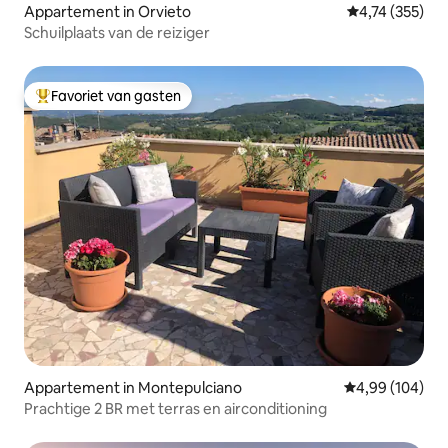
Appartement in Orvieto
Gemiddelde beo
4,74 (355)
Schuilplaats van de reiziger
Favoriet van gasten
Topfavoriet van gasten
Appartement in Montepulciano
Gemiddelde beo
4,99 (104)
Prachtige 2 BR met terras en airconditioning