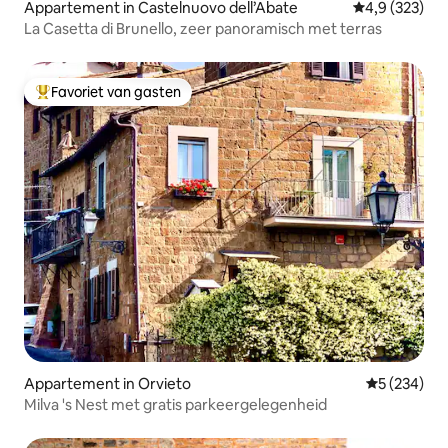
Appartement in Castelnuovo dell’Abate
Gemiddelde be
4,9 (323)
La Casetta di Brunello, zeer panoramisch met terras
Favoriet van gasten
Topfavoriet van gasten
Appartement in Orvieto
Gemiddelde 
5 (234)
Milva 's Nest met gratis parkeergelegenheid