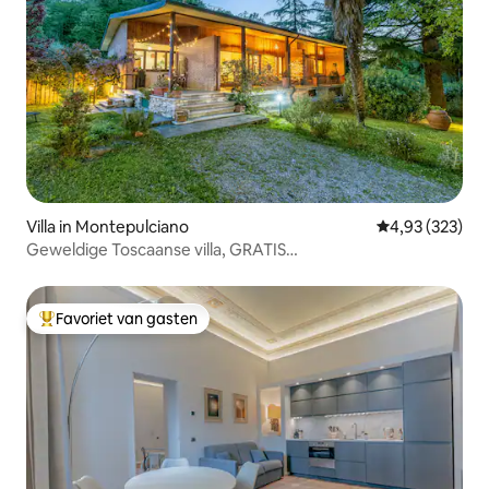
Villa in Montepulciano
Gemiddelde beo
4,93 (323)
Geweldige Toscaanse villa, GRATIS
PARKEERGELEGENHEID
Favoriet van gasten
Topfavoriet van gasten