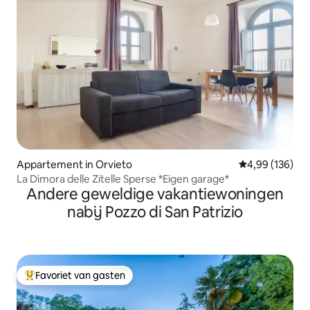
Appartement in Orvieto
Gemiddelde beo
4,99 (136)
La Dimora delle Zitelle Sperse *Eigen garage*
Andere geweldige vakantiewoningen
nabij Pozzo di San Patrizio
Favoriet van gasten
Topfavoriet van gasten