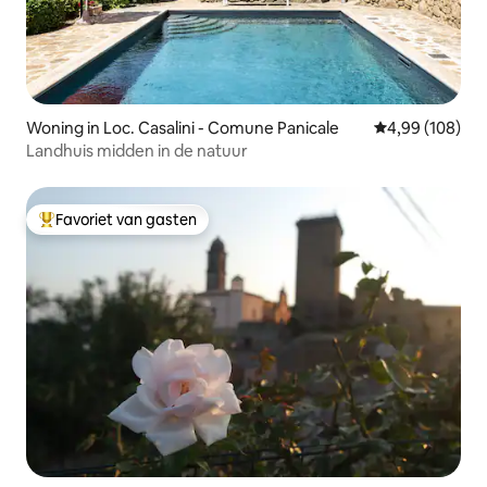
Woning in Loc. Casalini - Comune Panicale
Gemiddelde beo
4,99 (108)
Landhuis midden in de natuur
Favoriet van gasten
Topfavoriet van gasten