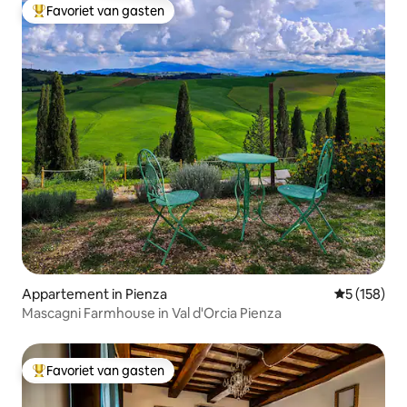
Favoriet van gasten
Topfavoriet van gasten
Appartement in Pienza
Gemiddelde 
5 (158)
Mascagni Farmhouse in Val d'Orcia Pienza
Favoriet van gasten
Topfavoriet van gasten