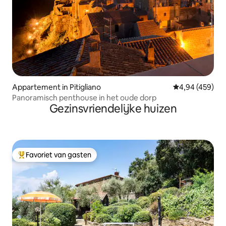
Appartement in Pitigliano
Gemiddelde beo
4,94 (459)
Panoramisch penthouse in het oude dorp
Gezinsvriendelijke huizen
Favoriet van gasten
Topfavoriet van gasten