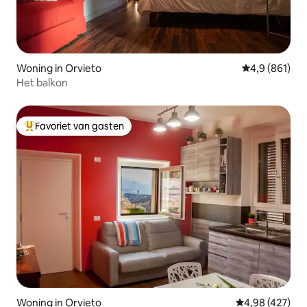
Woning in Orvieto
Gemiddelde be
4,9 (861)
Het balkon
Favoriet van gasten
Topfavoriet van gasten
Woning in Orvieto
Gemiddelde beo
4,98 (427)