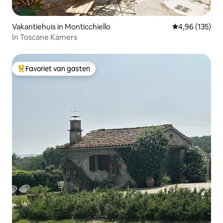
Vakantiehuis in Monticchiello
Gemiddelde beo
4,96 (135)
In Toscane Kamers
Favoriet van gasten
Topfavoriet van gasten