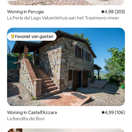
Woning in Perugia
Gemiddelde beo
4,98 (203)
La Perla del Lago Vakantiehuis aan het Trasimeno-meer
Favoriet van gasten
Topfavoriet van gasten
Woning in Castell'Azzara
Gemiddelde beo
4,99 (106)
La Bandita dei Bovi