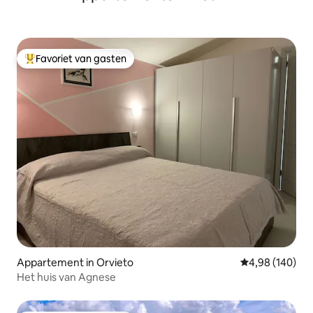
Favoriet van gasten
Topfavoriet van gasten
Appartement in Orvieto
Gemiddelde beo
4,98 (140)
Het huis van Agnese