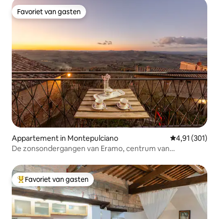
Favoriet van gasten
Favoriet van gasten
Appartement in Montepulciano
Gemiddelde beo
4,91 (301)
De zonsondergangen van Eramo, centrum van
Montepulciano.
Favoriet van gasten
Topfavoriet van gasten