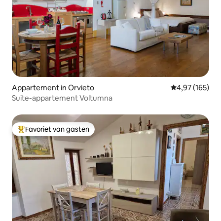
Appartement in Orvieto
Gemiddelde beo
4,97 (165)
Suite-appartement Voltumna
Favoriet van gasten
Topfavoriet van gasten