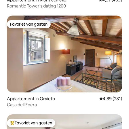
Romantic Tower's dating 1200
Favoriet van gasten
Favoriet van gasten
Appartement in Orvieto
Gemiddelde beo
4,89 (281)
Casa dell'Edera
Favoriet van gasten
Topfavoriet van gasten