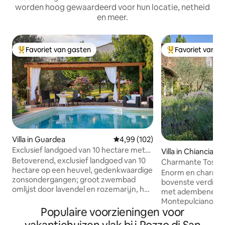
worden hoog gewaardeerd voor hun locatie, netheid
en meer.
Favoriet van gasten
Favoriet van g
Topfavoriet van gasten
Topfavoriet van 
Villa in Guardea
Gemiddelde beoordeling van 4,99
4,99 (102)
Exclusief landgoed van 10 hectare met
Villa in Chiancian
zwembad en olijfgaard!
Betoverend, exclusief landgoed van 10
Charmante Toscaan
hectare op een heuvel, gedenkwaardige
voor familie en vr
Enorm en charman
zonsondergangen; groot zwembad
bovenste verdiepin
omlijst door lavendel en rozemarijn, het
met adembenemen
hele jaar door geopend. Nieuwe airco,
Montepulciano, Pi
Starlink internet. Zeer privé&peaceful 2
Populaire voorzieningen voor
het platteland, w
verdiepingen, 4slaapkamers, 4 baden,
warmwaterbronnen