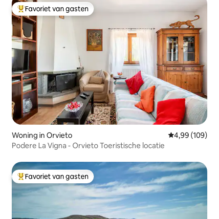
Favoriet van gasten
Topfavoriet van gasten
Woning in Orvieto
Gemiddelde beo
4,99 (109)
Podere La Vigna - Orvieto Toeristische locatie
Favoriet van gasten
Topfavoriet van gasten