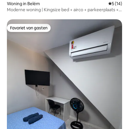
Woning in Belém
Gemiddelde
5 (14)
Moderne woning | Kingsize bed + airco + parkeerplaats +
huisdiervriendelijk
Favoriet van gasten
Favoriet van gasten