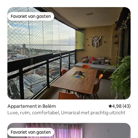
Favoriet van gasten
Favoriet van gasten
Appartement in Belém
Gemiddelde be
4,98 (43)
Luxe, ruim, comfortabel, Umarizal met prachtig uitzicht
Favoriet van gasten
Favoriet van gasten