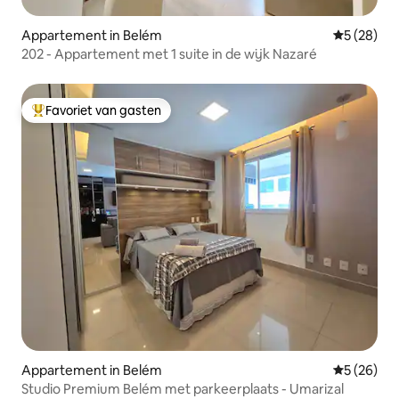
Appartement in Belém
Gemiddelde
5 (28)
202 - Appartement met 1 suite in de wijk Nazaré
Favoriet van gasten
Topfavoriet van gasten
Appartement in Belém
Gemiddelde
5 (26)
Studio Premium Belém met parkeerplaats - Umarizal