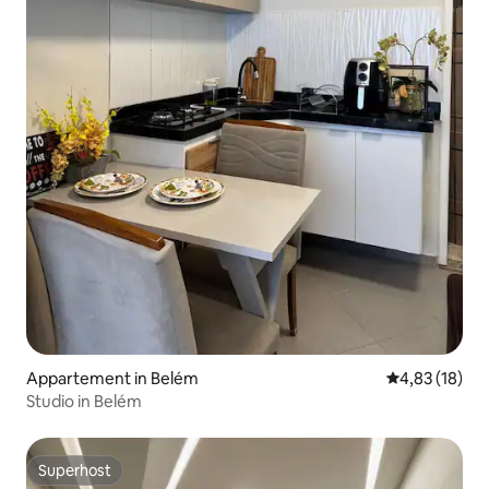
Appartement in Belém
Gemiddelde be
4,83 (18)
Studio in Belém
Superhost
Superhost