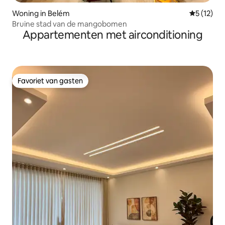
Woning in Belém
Gemiddelde
5 (12)
Bruine stad van de mangobomen
Appartementen met airconditioning
Favoriet van gasten
Favoriet van gasten