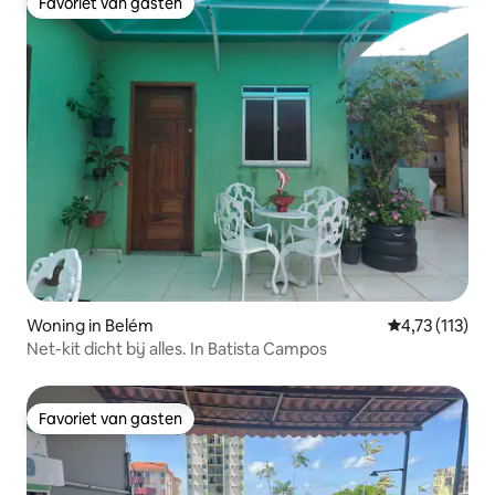
Favoriet van gasten
Favoriet van gasten
Woning in Belém
Gemiddelde be
4,73 (113)
Net-kit dicht bij alles. In Batista Campos
Favoriet van gasten
Favoriet van gasten