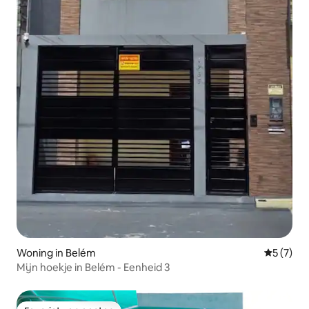
Woning in Belém
Gemiddeld
5 (7)
Mijn hoekje in Belém - Eenheid 3