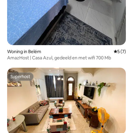
Woning in Belém
Gemiddeld
5 (7)
AmazHost | Casa Azul, gedeeld en met wifi 700 Mb
Superhost
Superhost