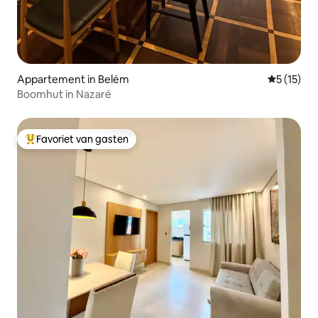
Appartement in Belém
Gemiddelde
5 (15)
Boomhut in Nazaré
Favoriet van gasten
Topfavoriet van gasten