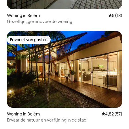
Woning in Belém
Gemiddelde
5 (13)
Gezellige, gerenoveerde woning
Favoriet van gasten
Favoriet van gasten
Woning in Belém
Gemiddelde be
4,82 (57)
Ervaar de natuur en verfijning in de stad.