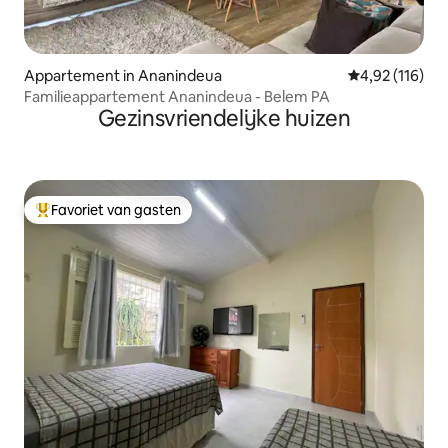
Appartement in Ananindeua
Gemiddelde beo
4,92 (116)
Familieappartement Ananindeua - Belem PA
Gezinsvriendelijke huizen
Favoriet van gasten
Topfavoriet van gasten