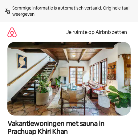
Ga
Sommige informatie is automatisch vertaald. 
Originele taal 
direct
weergeven
naar
inhoud
Je ruimte op Airbnb zetten
Vakantiewoningen met sauna in
Prachuap Khiri Khan