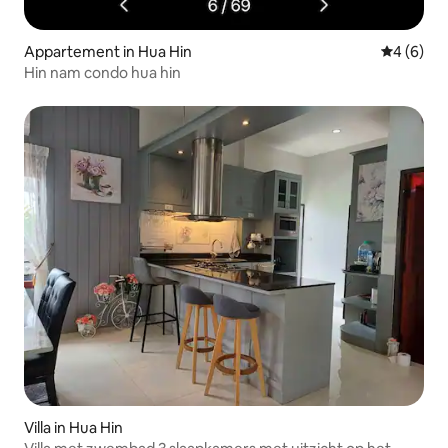
Appartement in Hua Hin
Gemiddeld
4 (6)
Hin nam condo hua hin
Villa in Hua Hin