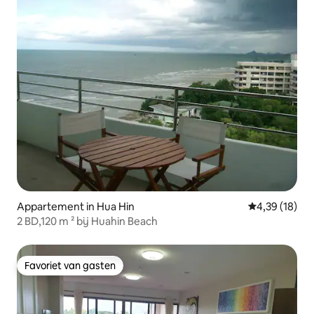
Appartement in Hua Hin
Gemiddelde be
4,39 (18)
2 BD,120 m ² bij Huahin Beach
Favoriet van gasten
Favoriet van gasten