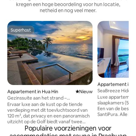
kregen een hoge beoordeling voor hun locatie,
netheid en nog veel meer.
Superhost
Superhost
Appartement in P
n
SeaBreeze Hideaw
Appartement in Hua Hin
Nieuwe accommodatie
Nieuw
Front @ Santipura
Luxe appartement 
Gezinssuite aan het strand –
slaapkamers (5 be
Ongeëvenaard uitzicht op de oceaan
Ervaar luxe aan de kust op de tiende
Een van de beste
verdieping met dit toevluchtsoord van
SantiPura. Alle s
120 m², dat privacy en een panoramisch
is zeezicht. Hi-end, rustige en privéplek
uitzicht op de Golf biedt vanaf twee
voor je retraite in
Populaire voorzieningen voor
balkons. ​• Ruim: twee bedden, twee
Grote ruimte van 1
badkamers, grote woonkamer en