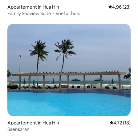
Appartement in Hua Hin
Gemiddelde be
4,96 (23)
Family Seaview Suite – Voel u thuis
Appartement in Hua Hin
Gemiddelde be
4,72 (18)
Saensaran