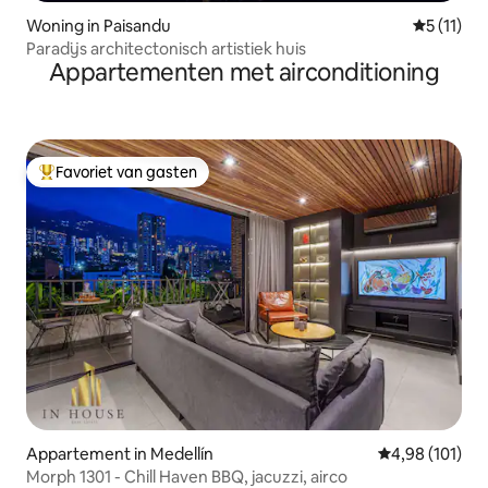
Woning in Paisandu
Gemiddeld
5 (11)
Paradijs architectonisch artistiek huis
Appartementen met airconditioning
Favoriet van gasten
Topfavoriet van gasten
Appartement in Medellín
Gemiddelde beo
4,98 (101)
Morph 1301 - Chill Haven BBQ, jacuzzi, airco