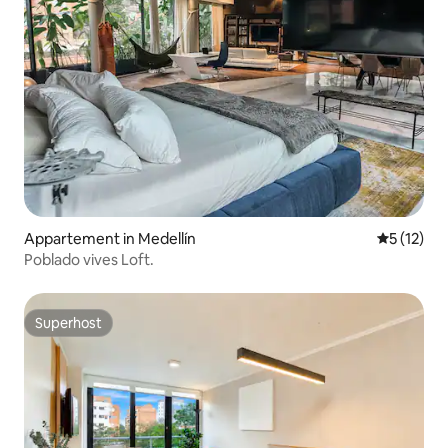
Appartement in Medellín
Gemiddelde
5 (12)
Poblado vives Loft.
Superhost
Superhost