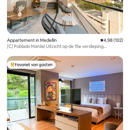
Appartement in Medellín
Gemiddelde beo
4,98 (102)
[C] Poblado Manila| Uitzicht op de 15e verdieping
|AC|Fitnessruimte|Sauna
Favoriet van gasten
Topfavoriet van gasten