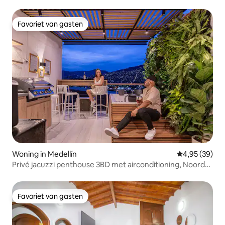
Airconditioning
Favoriet van gasten
Favoriet van gasten
Woning in Medellín
Gemiddelde be
4,95 (39)
Privé jacuzzi penthouse 3BD met airconditioning, Noord-
Medellin
Favoriet van gasten
Favoriet van gasten