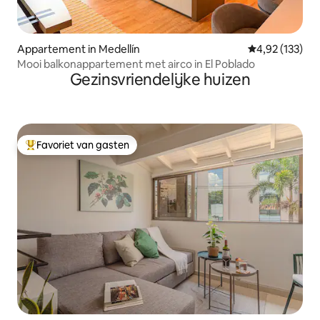
Appartement in Medellín
Gemiddelde beo
4,92 (133)
Mooi balkonappartement met airco in El Poblado
Gezinsvriendelijke huizen
Favoriet van gasten
Topfavoriet van gasten