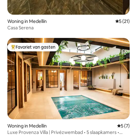
Woning in Medellín
Gemiddelde
5 (21)
Casa Serena
Favoriet van gasten
Topfavoriet van gasten
Woning in Medellín
Gemiddeld
5 (7)
Luxe Provenza Villa | Privézwembad • 5 slaapkamers •