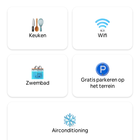
Vogels kijken, ee
wasmachine/droger, een fitnessruimte,
meer wilde dieren 🐿️🕊️ - Koppe
een sauna, een zwembad en bars,
zoek zijn naar een
restaurants en een galerie op het
toevluchtsoord 💕 - Digitale nomade
terrein.
met snelle wifi 💻 - Liefhebbers van
fotografie en rust 📸 - Uitrusten i
Keuken
Wifi
kingsize bed 🛏️ - En geniet van totale
privacy 🌿✨
Gratis parkeren op
Zwembad
het terrein
Airconditioning