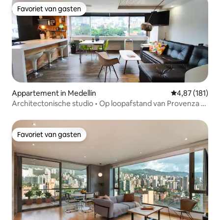
Favoriet van gasten
Favoriet van gasten
Appartement in Medellín
Gemiddelde beo
4,87 (181)
Architectonische studio • Op loopafstand van Provenza •
Glasvezel
Favoriet van gasten
Favoriet van gasten