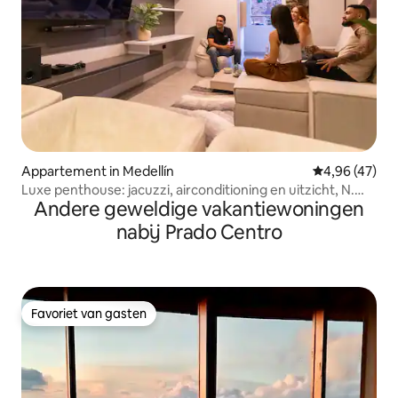
Appartement in Medellín
Gemiddelde be
4,96 (47)
Luxe penthouse: jacuzzi, airconditioning en uitzicht, N.
Andere geweldige vakantiewoningen
Medellín
nabij Prado Centro
Favoriet van gasten
Favoriet van gasten