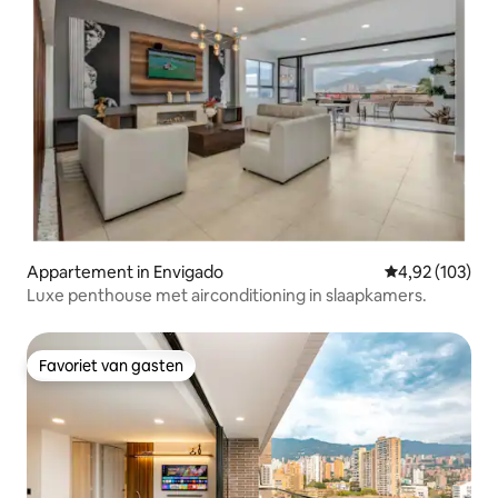
Appartement in Envigado
Gemiddelde beo
4,92 (103)
Luxe penthouse met airconditioning in slaapkamers.
Favoriet van gasten
Favoriet van gasten