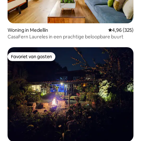
Woning in Medellín
Gemiddelde beo
4,96 (325)
CasaFern Laureles in een prachtige beloopbare buurt
Favoriet van gasten
Favoriet van gasten