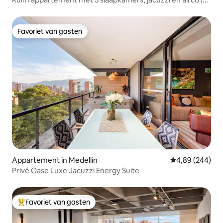
Provenza
Favoriet van gasten
Favoriet van gasten
Appartement in Medellín
Gemiddelde beo
4,89 (244)
Privé Oase Luxe Jacuzzi Energy Suite
Favoriet van gasten
Topfavoriet van gasten