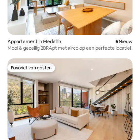
Appartement in Medellín
Nieuwe ac
Nieuw
Mooi & gezellig 2BRApt met airco op een perfecte locatie!
Favoriet van gasten
Favoriet van gasten