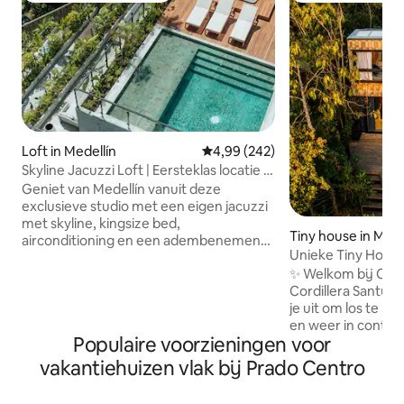
Loft in Medellín
Gemiddelde beoordeling van 4,99
4,99 (242)
Skyline Jacuzzi Loft | Eersteklas locatie in
Provenza
Geniet van Medellín vanuit deze
exclusieve studio met een eigen jacuzzi
met skyline, kingsize bed,
Tiny house in Mede
airconditioning en een adembenemend
Unieke Tiny House
uitzicht op de stad — de ultieme retraite
Medellín + zonso
✨ Welkom bij Cub
voor elegantie, comfort en een bruisend
Cordillera Santuar
nachtleven. Gelegen in El Poblado, op
je uit om los te ko
loopafstand van de restaurants, bars op
en weer in contac
het dak, cafés en galeries van Provenza,
Populaire voorzieningen voor
natuur. Een uniek
met het nachtleven van Parque Lleras
romantische uitjes 
op enkele minuten afstand. Geniet van
vakantiehuizen vlak bij Prado Centro
van alle gemakken
een 54-inch smart-tv met Netflix, snelle
echte ontkoppeling. 🔥 Perfect vo
wifi, een werkruimte, een keuken, een