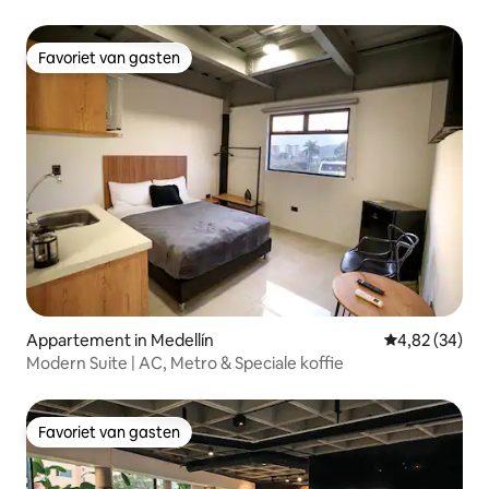
Favoriet van gasten
Favoriet van gasten
Appartement in Medellín
Gemiddelde be
4,82 (34)
Modern Suite | AC, Metro & Speciale koffie
Favoriet van gasten
Favoriet van gasten