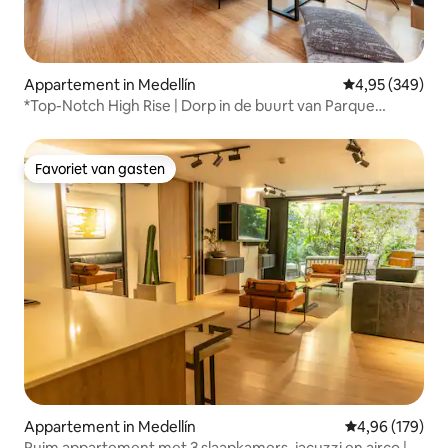
Appartement in Medellín
Gemiddelde beo
4,95 (349)
*Top-Notch High Rise | Dorp in de buurt van Parque
Lleras*
Favoriet van gasten
Favoriet van gasten
Appartement in Medellín
Gemiddelde beo
4,96 (179)
Ruim appartement met 3 slaapkamers, jacuzzi en airco |