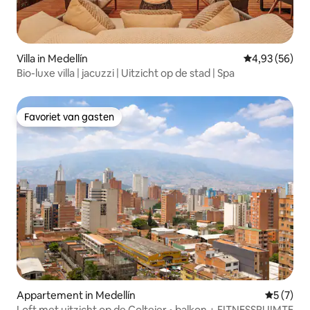
Villa in Medellín
Gemiddelde be
4,93 (56)
Bio-luxe villa | jacuzzi | Uitzicht op de stad | Spa
Favoriet van gasten
Favoriet van gasten
Appartement in Medellín
Gemiddeld
5 (7)
Loft met uitzicht op de Coltejer • balkon + FITNESSRUIMTE