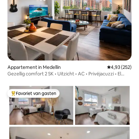
Appartement in Medellín
Gemiddelde beo
4,93 (252)
Gezellig comfort 2 SK • Uitzicht • AC • Privéjacuzzi • El
Poblado
Favoriet van gasten
Topfavoriet van gasten