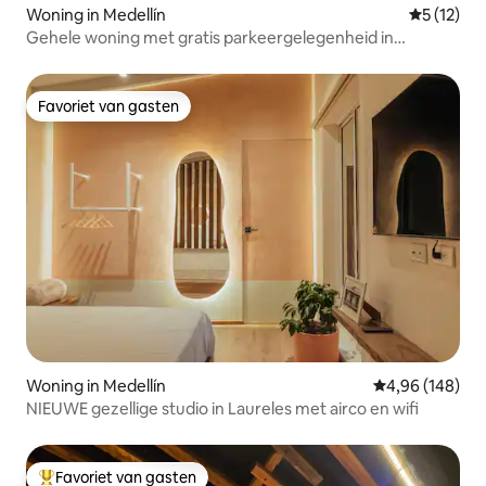
Woning in Medellín
Gemiddelde
5 (12)
Gehele woning met gratis parkeergelegenheid in
Laureles
Favoriet van gasten
Favoriet van gasten
Woning in Medellín
Gemiddelde beo
4,96 (148)
NIEUWE gezellige studio in Laureles met airco en wifi
Favoriet van gasten