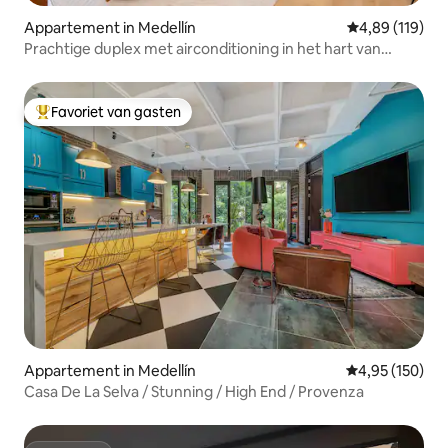
Appartement in Medellín
Gemiddelde beo
4,89 (119)
Prachtige duplex met airconditioning in het hart van
Provenza!
Favoriet van gasten
Topfavoriet van gasten
Appartement in Medellín
Gemiddelde beo
4,95 (150)
Casa De La Selva / Stunning / High End / Provenza