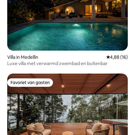
Villa in Medellín
Gemiddelde be
4,88 (16)
Luxe villa met verwarmd zwembad en buitenbar
Favoriet van gasten
Favoriet van gasten