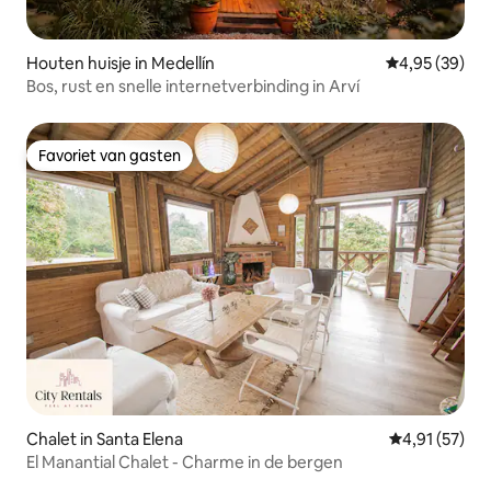
Houten huisje in Medellín
Gemiddelde be
4,95 (39)
Bos, rust en snelle internetverbinding in Arví
Favoriet van gasten
Favoriet van gasten
Chalet in Santa Elena
Gemiddelde be
4,91 (57)
El Manantial Chalet - Charme in de bergen