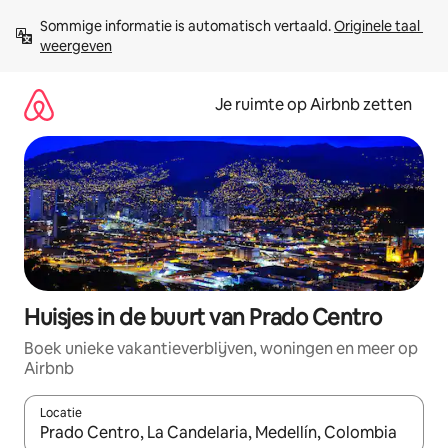
Ga
Sommige informatie is automatisch vertaald. 
Originele taal 
direct
weergeven
naar
inhoud
Je ruimte op Airbnb zetten
Huisjes in de buurt van Prado Centro
Boek unieke vakantieverblijven, woningen en meer op
Airbnb
Locatie
Wanneer er suggesties beschikbaar zijn, maak je een keuze met