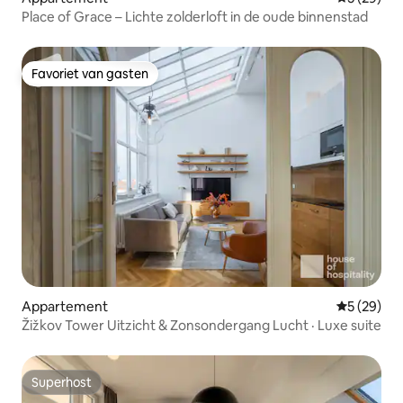
Place of Grace – Lichte zolderloft in de oude binnenstad
Favoriet van gasten
Favoriet van gasten
Appartement
Gemiddelde
5 (29)
Žižkov Tower Uitzicht & Zonsondergang Lucht · Luxe suite
Superhost
Superhost