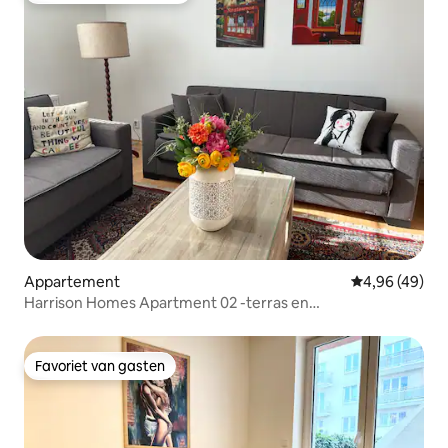
Appartement
Gemiddelde be
4,96 (49)
Harrison Homes Apartment 02 -terras en
parkeergelegenheid
Favoriet van gasten
Favoriet van gasten