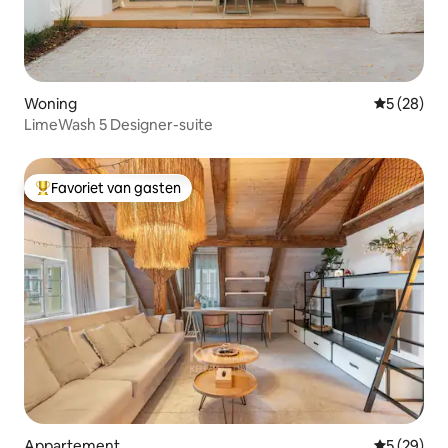
Woning
Gemiddelde
5 (28)
LimeWash 5 Designer-suite
Favoriet van gasten
Topfavoriet van gasten
Appartement
Gemiddelde
5 (29)