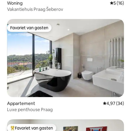
Woning
Gemiddelde
5 (16)
Vakantiehuis Praag Šeberov
Favoriet van gasten
Favoriet van gasten
Appartement
Gemiddelde be
4,97 (34)
Luxe penthouse Praag
Favoriet van gasten
Topfavoriet van gasten