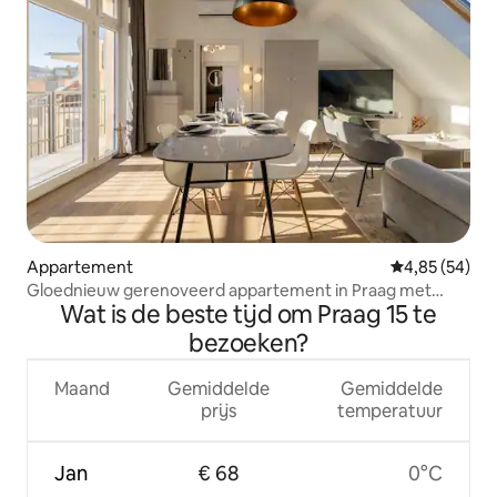
Appartement
Gemiddelde be
4,85 (54)
Gloednieuw gerenoveerd appartement in Praag met
Wat is de beste tijd om Praag 15 te
airco
bezoeken?
Maand
Gemiddelde
Gemiddelde
prijs
temperatuur
Jan
€ 68
0°C