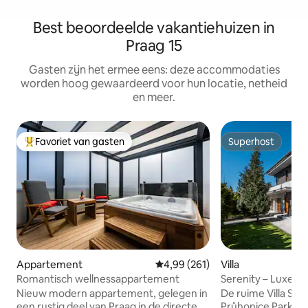
Best beoordeelde vakantiehuizen in
Praag 15
Gasten zijn het ermee eens: deze accommodaties
worden hoog gewaardeerd voor hun locatie, netheid
en meer.
Favoriet van gasten
Superhost
Topfavoriet van gasten
Superhost
Appartement
Gemiddelde beoordeling van 4,99
4,99 (261)
Villa
Romantisch wellnessappartement
Serenity – Luxe tui
Nieuw modern appartement, gelegen in
De ruime Villa Ser
een rustig deel van Praag in de directe
Průhonice Park bi